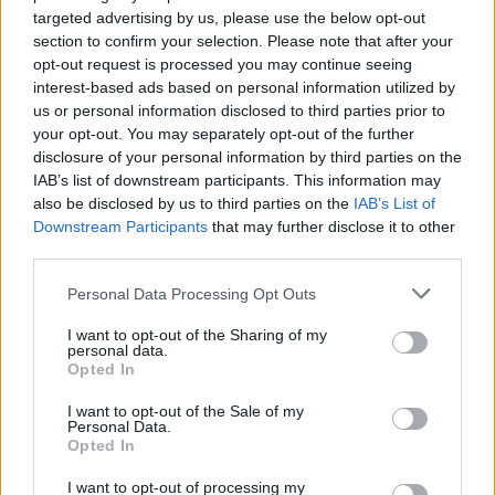
mutatják be, milyen úton vándorolhattak
targeted advertising by us, please use the below opt-out
kormányzati pénzek az MSZP háttérországába, pont
section to confirm your selection. Please note that after your
ugyanolyan módszerekkel, ahogy a Fidesz
opt-out request is processed you may continue seeing
háttérországába is szoktak. Ezek:
interest-based ads based on personal information utilized by
us or personal information disclosed to third parties prior to
1. a médiafinanszírozás. A lap állítása szerint 215
your opt-out. You may separately opt-out of the further
millióért az állam 2017. április 1-jétől június 15-ig
disclosure of your personal information by third parties on the
Puch László korábbi pártpénztárnok
IAB’s list of downstream participants. This information may
médiabirodalmában.
also be disclosed by us to third parties on the
IAB’s List of
Downstream Participants
that may further disclose it to other
2. Csillebérc megvétele. Idéznénk a Heti Választ:
third parties.
Please note that this website/app uses one or more Google
Personal Data Processing Opt Outs
services and may gather and store information including but
„Az antikommunista Fidesz az első Orbán-
not limited to your visit or usage behaviour. You may click to
I want to opt-out of the Sharing of my
personal data.
grant or deny consent to Google and its third-party tags to
kormány idején becsületbeli ügyként
Opted In
use your data for below specified purposes in below Google
kezelte az 1989-es eredeti állapot
consent section.
I want to opt-out of the Sale of my
visszaállítását Csillebércen.”
Personal Data.
Opted In
I want to opt-out of processing my