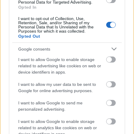
Personal Data for Targeted Advertising.
Ami azt takarja, hogy a KISZ lényegében
Opted In
elajándékozta az úttörőknek az ingatlant (fordítok: a
komcsik hazavitték a köztulajdont). A vásárlással
I want to opt-out of Collection, Use,
tehát úgy kerül pénz az MSZP gazdasági
Retention, Sale, and/or Sharing of my
Personal Data that Is Unrelated with the
hátországához a lap szerint, hogy a Fidesz lopott
Purposes for which it was collected.
vagyonért fizet.
Opted Out
3. Puch László családi cégei 490 és 420 millió
Google consents
értékben óriáshitelt kaptak a Matolcsy György
I want to allow Google to enable storage
unokatestvére által irányított Növekedési Hitel
related to advertising like cookies on web or
Banktól.
device identifiers in apps.
Távolról sem állítanám, hogy Simicska Lajos
I want to allow my user data to be sent to
kiborította a bilit. Azt sem, hogy én emiatt szeretni
Google for online advertising purposes.
fogom vagy megbocsátok neki, de hogy lötyböli a
bilit és hogy jó nézni, azt határozottan felvállalom.
I want to allow Google to send me
personalized advertising.
Te követed már a Reflektort a Facebookon?
Nem! Akkor
ITT
most megteheted! Köszönjük!
I want to allow Google to enable storage
related to analytics like cookies on web or
A borítókép forrása: 24.hu