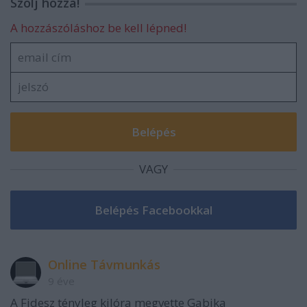
Szólj hozzá!
A hozzászóláshoz be kell lépned!
VAGY
Online Távmunkás
9 éve
A Fidesz tényleg kilóra megvette Gabika