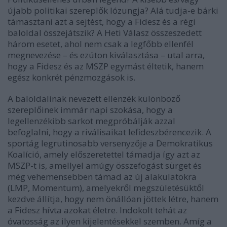
újabb politikai szereplők lózungja? Alá tudja-e bárki
támasztani azt a sejtést, hogy a Fidesz és a régi
baloldal összejátszik? A Heti Válasz összeszedett
három esetet, ahol nem csak a legfőbb ellenfél
megnevezése – és ezúton kiválasztása – utal arra,
hogy a Fidesz és az MSZP egymást éltetik, hanem
egész konkrét pénzmozgások is.
A baloldalinak nevezett ellenzék különböző
szereplőinek immár napi szokása, hogy a
legellenzékibb sarkot megpróbálják azzal
befoglalni, hogy a riválisaikat lefideszbérencezik. A
sportág legrutinosabb versenyzője a Demokratikus
Koalíció, amely előszeretettel támadja így azt az
MSZP-t is, amellyel amúgy összefogást sürget és
még vehemensebben támad az új alakulatokra
(LMP, Momentum), amelyekről megszületésüktől
kezdve állítja, hogy nem önállóan jöttek létre, hanem
a Fidesz hívta azokat életre. Indokolt tehát az
óvatosság az ilyen kijelentésekkel szemben. Amíg a