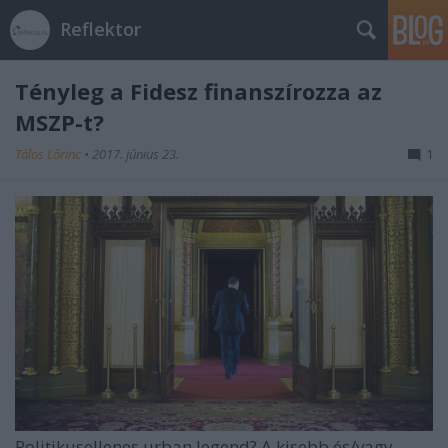
Reflektor
Tényleg a Fidesz finanszírozza az
MSZP-t?
Tálos Lőrinc
•
2017. június 23.
1
Politikusellenes urban legend? A kisebb és/vagy