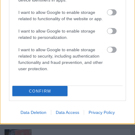
device identifiers in apps.
I want to allow Google to enable storage
related to functionality of the website or app.
I want to allow Google to enable storage
related to personalization.
Címkék:
korrupció
mi
MSZP
Matolcsy György
Csillebérc
Heti
I want to allow Google to enable storage
Válasz
Népszava
Puch László
Rácz Péter
Szemerey Tamás
related to security, including authentication
Szabad Föld
Varásnapi Hírek
NHB
functionality and fraud prevention, and other
user protection.
Ajánlott bejegyzések:
CONFIRM
Összenő, ami összetartozik: Orbán Viktor
Data Deletion
Data Access
Privacy Policy
Che Guevarát idéz