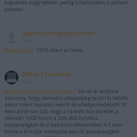
fogadnék nagy tétben, pedig Lillafüreden is jártam
párszor.
Igazamvanvagyigazamvan?
7 éve
@ételizésítő
: 1970 akart az lenni.
Online Távmunkás
7 éve
@Igazamvanvagyigazamvan?
: Ha az ár annyira
alacsony, hogy normális alapanyag se jön ki belőle,
akkor miért beszélsz névről és elhelyezkedésről? Itt
nem arról van szó, hogy a rántott hús körettel a
menzán 1000 forint a 300-400 forintos
alapanyagból és a belvárosi étteremben 4-5 ezer
forint a ki tudja mennyibe kerülő alapanyagból,