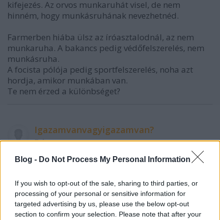
kifejezés. Az orvos munkaruhát visel, de nem
hinném, hogy munkásruhának nevezhetnéd.
Farmerben hiába ülsz az íróasztalodnál, az nem
munkaruha. A bakancs pedig védőfelszerelés, nem
munkásruha.
A focista pólója pedig sportfelszerelés, noha azt
hordja, amikor munkában van.
Te nem érzed a különbséget?
Igazamvanvagyigazamvan?
7 éve
@élhetetlen
: a kőműves felveszi a munkásruháját, az
Blog -
Do Not Process My Personal Information
ápolónő munkaruhát hord, a hegesztő pedig
védőöltözetet.
If you wish to opt-out of the sale, sharing to third parties, or
processing of your personal or sensitive information for
targeted advertising by us, please use the below opt-out
section to confirm your selection. Please note that after your
Igazamvanvagyigazamvan?