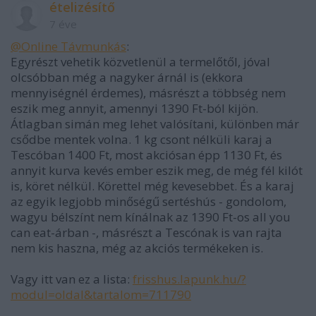
ételizésítő
7 éve
@Online Távmunkás
:
Egyrészt vehetik közvetlenül a termelőtől, jóval
olcsóbban még a nagyker árnál is (ekkora
mennyiségnél érdemes), másrészt a többség nem
eszik meg annyit, amennyi 1390 Ft-ból kijön.
Átlagban simán meg lehet valósítani, különben már
csődbe mentek volna. 1 kg csont nélküli karaj a
Tescóban 1400 Ft, most akciósan épp 1130 Ft, és
annyit kurva kevés ember eszik meg, de még fél kilót
is, köret nélkül. Körettel még kevesebbet. És a karaj
az egyik legjobb minőségű sertéshús - gondolom,
wagyu bélszínt nem kínálnak az 1390 Ft-os all you
can eat-árban -, másrészt a Tescónak is van rajta
nem kis haszna, még az akciós termékeken is.
Vagy itt van ez a lista:
frisshus.lapunk.hu/?
modul=oldal&tartalom=711790