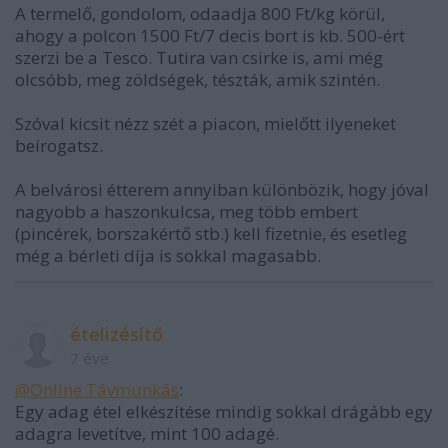
A termelő, gondolom, odaadja 800 Ft/kg körül,
ahogy a polcon 1500 Ft/7 decis bort is kb. 500-ért
szerzi be a Tesco. Tutira van csirke is, ami még
olcsóbb, meg zöldségek, tészták, amik szintén.
Szóval kicsit nézz szét a piacon, mielőtt ilyeneket
beírogatsz.
A belvárosi étterem annyiban különbözik, hogy jóval
nagyobb a haszonkulcsa, meg több embert
(pincérek, borszakértő stb.) kell fizetnie, és esetleg
még a bérleti díja is sokkal magasabb.
ételizésítő
7 éve
@Online Távmunkás
:
Egy adag étel elkészítése mindig sokkal drágább egy
adagra levetítve, mint 100 adagé.