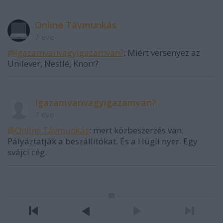
Online Távmunkás
7 éve
@Igazamvanvagyigazamvan?
: Miért versenyez az
Unilever, Nestlé, Knorr?
Igazamvanvagyigazamvan?
7 éve
@Online Távmunkás
: mert közbeszerzés van.
Pályáztatják a beszállítókat. És a Hügli nyer. Egy
svájci cég.