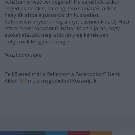
ruhában érkező vendégeket? Ha sajnálják, akkor
engedjék be őket, ha meg nem sajnálják, akkor
hagyják abba a pátoszos cinikuskodást.
Különvéleményként meg annyit üzennénk az Új-Házi
étteremnek: roppant felháborító az eljárás, hogy
azokat alázzák meg, akik tényleg keményen
dolgoznak Magyarországon.
Nuszbaum Tibor
Te követed már a Reflektort a Facebookon? Nem!
Akkor
ITT
most megteheted! Köszönjük!