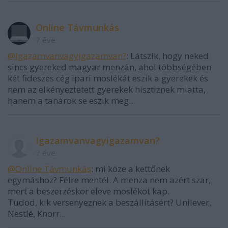
Online Távmunkás
7 éve
@Igazamvanvagyigazamvan?
: Látszik, hogy neked
sincs gyereked magyar menzán, ahol többségében
két fideszes cég ipari moslékát eszik a gyerekek és
nem az elkényeztetett gyerekek hisztiznek miatta,
hanem a tanárok se eszik meg...
Igazamvanvagyigazamvan?
7 éve
@Online Távmunkás
: mi köze a kettőnek
egymáshoz? Félre mentél. A menza nem azért szar,
mert a beszerzéskor eleve moslékot kap.
Tudod, kik versenyeznek a beszállításért? Unilever,
Nestlé, Knorr...