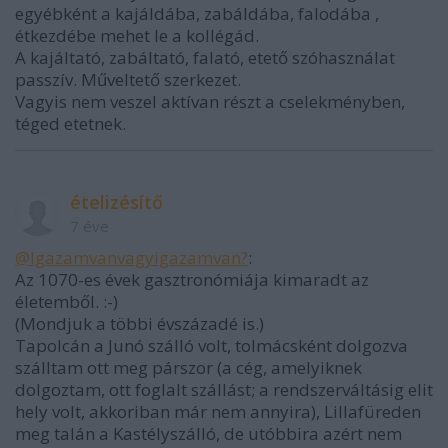
egyébként a kajáldába, zabáldába, falodába ,
étkezdébe mehet le a kollégád.
A kajáltató, zabáltató, falató, etető szóhasználat
passzív. Műveltető szerkezet.
Vagyis nem veszel aktívan részt a cselekményben,
téged etetnek.
ételizésítő
7 éve
@Igazamvanvagyigazamvan?
:
Az 1070-es évek gasztronómiája kimaradt az
életemből. :-)
(Mondjuk a többi évszázadé is.)
Tapolcán a Junó szálló volt, tolmácsként dolgozva
szálltam ott meg párszor (a cég, amelyiknek
dolgoztam, ott foglalt szállást; a rendszerváltásig elit
hely volt, akkoriban már nem annyira), Lillafüreden
meg talán a Kastélyszálló, de utóbbira azért nem