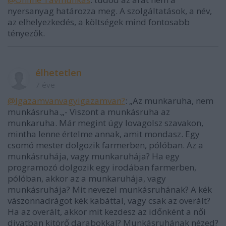
nyersanyag határozza meg. A szolgáltatások, a név,
az elhelyezkedés, a költségek mind fontosabb
tényezők.
élhetetlen
7 éve
@Igazamvanvagyigazamvan?
: „Az munkaruha, nem
munkásruha.„- Viszont a munkásruha az
munkaruha. Már megint úgy lovagolsz szavakon,
mintha lenne értelme annak, amit mondasz. Egy
csomó mester dolgozik farmerben, pólóban. Az a
munkásruhája, vagy munkaruhája? Ha egy
programozó dolgozik egy irodában farmerben,
pólóban, akkor az a munkaruhája, vagy
munkásruhája? Mit nevezel munkásruhának? A kék
vászonnadrágot kék kabáttal, vagy csak az overált?
Ha az overált, akkor mit kezdesz az időnként a női
divatban kitörő darabokkal? Munkásruhának nézed?