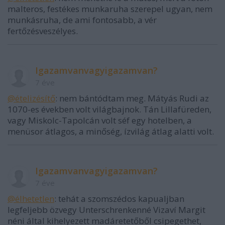
malteros, festékes munkaruha szerepel ugyan, nem
munkásruha, de ami fontosabb, a vér
fertőzésveszélyes.
Igazamvanvagyigazamvan?
7 éve
@ételizésítő
: nem bántódtam meg. Mátyás Rudi az
1070-es években volt világbajnok. Tán Lillafüreden,
vagy Miskolc-Tapolcán volt séf egy hotelben, a
menüsor átlagos, a minőség, ízvilág átlag alatti volt.
Igazamvanvagyigazamvan?
7 éve
@élhetetlen
: tehát a szomszédos kapualjban
legfeljebb özvegy Unterschrenkenné Vizaví Margit
néni által kihelyezett madáretetőből csipegethet,