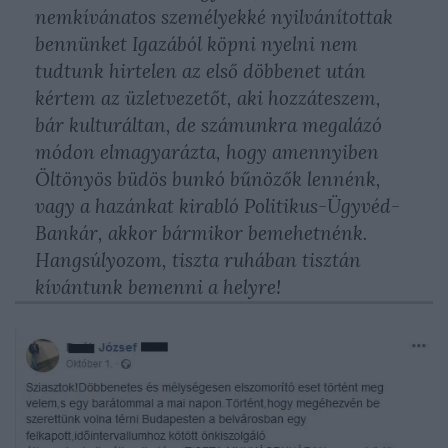
nemkívánatos személyekké nyilvánítottak
bennünket Igazából köpni nyelni nem
tudtunk hirtelen az első döbbenet után
kértem az üzletvezetőt, aki hozzáteszem,
bár kulturáltan, de számunkra megalázó
módon elmagyarázta, hogy amennyiben
Öltönyös büdös bunkó bűnözők lennénk,
vagy a hazánkat kirabló Politikus-Ügyvéd-
Bankár, akkor bármikor bemehetnénk.
Hangsúlyozom, tiszta ruhában tisztán
kívántunk bemenni a helyre!