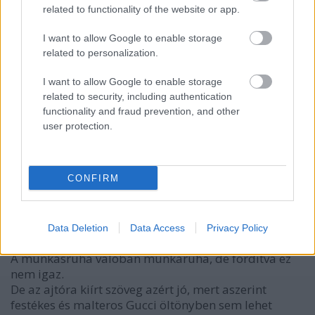
lemehetne akár kissé összevérezve is, mert nem
related to functionality of the website or app.
munkásruhában van, hanem munkaruhában?
I want to allow Google to enable storage
Tényleg hagyjuk ezt, maradj már magadnak!
related to personalization.
(Jesszus, még mindig találok tőled olvasatlan
leveleket. Mi van, már csak én állok szóba veled,
I want to allow Google to enable storage
ezért engem bombázol? )
related to security, including authentication
functionality and fraud prevention, and other
user protection.
ételizésítő
7 éve
CONFIRM
@Igazamvanvagyigazamvan?
:
Nekem semmit, de nem is akartalak bántani, csak az
ízetlen-íztelen párossal poénkodtam. :-)
Data Deletion
Data Access
Privacy Policy
@élhetetlen
:
A munkásruha valóban munkaruha, de fordítva ez
nem igaz.
De az ajtóra kiírt szöveg azért jó, mert aszerint
festékes és malteros Gucci öltönyben sem lehet