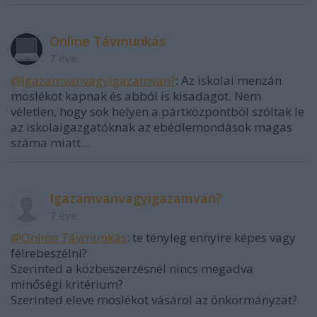
Online Távmunkás
7 éve
@Igazamvanvagyigazamvan?
: Az iskolai menzán
moslékot kapnak és abból is kisadagot. Nem
véletlen, hogy sok helyen a pártközpontból szóltak le
az iskolaigazgatóknak az ebédlemondások magas
száma miatt...
Igazamvanvagyigazamvan?
7 éve
@Online Távmunkás
: te tényleg ennyire képes vagy
félrebeszélni?
Szerinted a közbeszerzésnél nincs megadva
minőségi kritérium?
Szerinted eleve moslékot vásárol az önkormányzat?