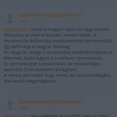
Igazamvanvagyigazamvan?
7 éve
@élhetetlen
: neked a magyar nyelv túl nagy kihívás.
Mókuska, az nem értekezés , hanem idézet. A
munkaruha definíciója munkavédelmi szempontból.
Így definiálja a magyar hatóság.
Az, hogy te , avagy ti vicceskedve etetőnek hívjátok az
éttermet, hadd legyen a ti szellemi nyomorotok.
Ez nem elterjedt szóhasználat, de mindenképp
pejoratív. Erre akartam rávilágítani.
A menza sem etető, hogy miért, azt tanult kollégám,
ételízesítő megvilágította.
Igazamvanvagyigazamvan?
7 éve
@élhetetlen
: nem mehetne le a műtős, mert a fotón