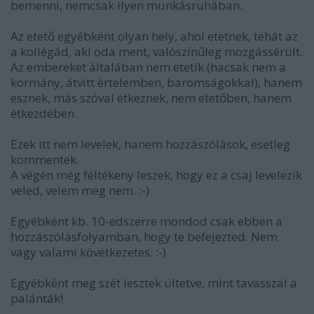
bemenni, nemcsak ilyen munkásruhában.
Az etető egyébként olyan hely, ahol etetnek, tehát az
a kollégád, aki oda ment, valószínűleg mozgássérült.
Az embereket általában nem etetik (hacsak nem a
kormány, átvitt értelemben, baromságokkal), hanem
esznek, más szóval étkeznek, nem etetőben, hanem
étkezdében.
Ezek itt nem levelek, hanem hozzászólások, esetleg
kommentek.
A végén még féltékeny leszek, hogy ez a csaj levelezik
veled, velem meg nem. :-)
Egyébként kb. 10-edszerre mondod csak ebben a
hozzászólásfolyamban, hogy te befejezted. Nem
vagy valami következetes. :-)
Egyébként meg szét lesztek ültetve, mint tavasszal a
palánták!