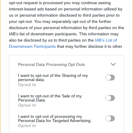
opt-out request is processed you may continue seeing
7 éve
interest-based ads based on personal information utilized by
@élhetetlen
: Ha egy programozó dolgozik egy
us or personal information disclosed to third parties prior to
irodában farmerben, pólóban, akkor az a
your opt-out. You may separately opt-out of the further
munkaruhája, vagy munkásruhája?"
disclosure of your personal information by third parties on the
IAB’s list of downstream participants. This information may
Egyik sem. Vannak munkakörök, amikben nem
also be disclosed by us to third parties on the
IAB’s List of
Downstream Participants
that may further disclose it to other
viselünk munkaruházatot.
third parties.
Please note that this website/app uses one or more Google
Personal Data Processing Opt Outs
services and may gather and store information including but
élhetetlen
not limited to your visit or usage behaviour. You may click to
I want to opt-out of the Sharing of my
7 éve
personal data.
grant or deny consent to Google and its third-party tags to
Opted In
@Igazamvanvagyigazamvan?
: Hát nem lehet
use your data for below specified purposes in below Google
befejezni. „Örülök, hogy sikerült magadévá tenni a
consent section.
I want to opt-out of the Sale of my
gondolatomat.”. Nem tettem magamévá egyetlen
Personal Data.
Opted In
gondolatodat sem. Az etetőre azért nem kellett volna
reagálnod, mert rajtad kívül mindenki számára
I want to opt-out of processing my
érthető. Bejön a kolléga, keresi x-t. Tíz perce ment le
Personal Data for Targeted Advertising.
az etetőbe, hamarosan jön. Azaz, lement ebédelni.
Opted In
Rajtad kívül senkinek nem az jut eszébe, hogy a