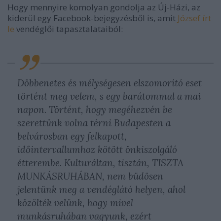
Hogy mennyire komolyan gondolja az Új-Házi, az
kiderül egy Facebook-bejegyzésből is, amit
József írt
le
vendéglői tapasztalataiból:
Döbbenetes és mélységesen elszomorító eset
történt meg velem, s egy barátommal a mai
napon. Történt, hogy megéhezvén be
szerettünk volna térni Budapesten a
belvárosban egy felkapott,
időintervallumhoz kötött önkiszolgáló
étterembe. Kulturáltan, tisztán, TISZTA
MUNKÁSRUHÁBAN, nem büdösen
jelentünk meg a vendéglátó helyen, ahol
közölték velünk, hogy mivel
munkásruhában vagyunk, ezért