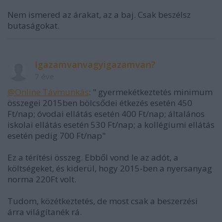
Nem ismered az árakat, az a baj. Csak beszélsz
butaságokat.
Igazamvanvagyigazamvan?
7 éve
@Online Távmunkás
: " gyermekétkeztetés minimum
összegei 2015ben bölcsődei étkezés esetén 450
Ft/nap; óvodai ellátás esetén 400 Ft/nap; általános
iskolai ellátás esetén 530 Ft/nap; a kollégiumi ellátás
esetén pedig 700 Ft/nap"
Ez a térítési összeg. Ebből vond le az adót, a
költségeket, és kiderül, hogy 2015-ben a nyersanyag
norma 220Ft volt.
Tudom, közétkeztetés, de most csak a beszerzési
árra világítanék rá.