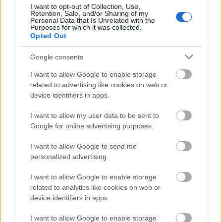
I want to opt-out of Collection, Use,
madáretetőben csipeget, vagy kiment az erdőbe a
Retention, Sale, and/or Sharing of my
vadetetőhöz. Normális, hétköznapi szóhasználat,
Personal Data that Is Unrelated with the
Purposes for which it was collected.
akkor is, ha nincs „törzskönyvezve”. A másik. Mit
Opted Out
néztem be? Az, hogy van szervezett operalátogatás,
az hol zárja ki azt, amit én mondtam, hogy az
Google consents
előadásokon is vannak turisták,
I want to allow Google to enable storage
tornacipőben/bakancsban, farmerban, hátizsákkal?
related to advertising like cookies on web or
Mert vannak. Elképesztően zaza vagy, de roppant
device identifiers in apps.
elszánt.
Na, megkaptam a következő leveledet is. Roppant
I want to allow my user data to be sent to
pontosan meghatároztad, hogy mi a különbség a
Google for online advertising purposes.
munkaruha és a munkásruha között. Az, amit te
gondolsz. A farmer meg hol munkásruha, hol
I want to allow Google to send me
munkaruha, hol meg egyik sem, csak egy bugyi,
personalized advertising.
vagy egy ruha, majd te eldöntöd az aktuális
státuszát? Mert a programozón csak egy ruha, de a
I want to allow Google to enable storage
villanyszerelőn esetleg munkásruha?
related to analytics like cookies on web or
És ne feledd, honnét indultunk. Ha egy műtős srác,
device identifiers in apps.
vagy egy nővér lemenne a szomszéd kapualjban levő
ETETŐBE, és nem ér rá átöltözni, és vissza, akkor ő
I want to allow Google to enable storage