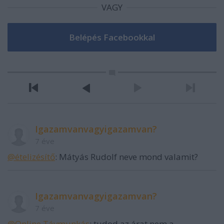
VAGY
Igazamvanvagyigazamvan?
7 éve
@ételizésítő
: Mátyás Rudolf neve mond valamit?
Igazamvanvagyigazamvan?
7 éve
@Online Távmunkás
: tudod az árat nem a