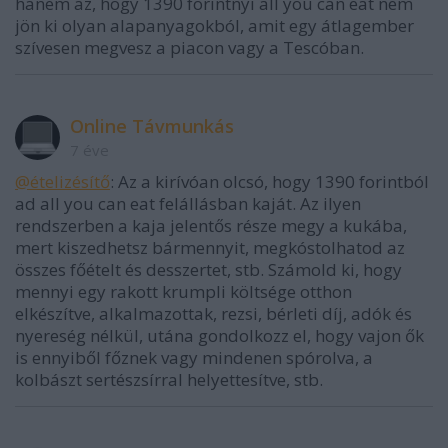
hanem az, hogy 1390 forintnyi all you can eat nem
jön ki olyan alapanyagokból, amit egy átlagember
szívesen megvesz a piacon vagy a Tescóban.
Online Távmunkás
7 éve
@ételizésítő
: Az a kirívóan olcsó, hogy 1390 forintból
ad all you can eat felállásban kaját. Az ilyen
rendszerben a kaja jelentős része megy a kukába,
mert kiszedhetsz bármennyit, megkóstolhatod az
összes főételt és desszertet, stb. Számold ki, hogy
mennyi egy rakott krumpli költsége otthon
elkészítve, alkalmazottak, rezsi, bérleti díj, adók és
nyereség nélkül, utána gondolkozz el, hogy vajon ők
is ennyiből főznek vagy mindenen spórolva, a
kolbászt sertészsírral helyettesítve, stb.