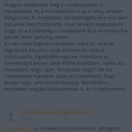
Hogyan határozod meg a munkásruhát? A
munkaruha, és a munkásruha is az a ruha, amiben
dolgozunk. Ki milyenben. De ettől egyik sem lesz sem
pizsama, sem fürdőruha. És el ne kezd magyarázni,
hogy mi a különbség a munkaruha és a munkásruha
között, mert nem fog menni.
Ez van, nem fogunk szót érteni, mert az, amit te
logikának képzelsz, csak értelmezés nélküli
szócsavarás. Egyébként egyszer mondtam az
ellenkezőjét annak, amit előtte mondtam, mikor azt
mondtam, hogy „igen, helikopter vagy!”, de ezt
ironikusnak szántam, aztán azt mondtam, hogy
bunkó vagy, ami viszont komoly. Bár felőlem
érezheted magad helikopternek is, én itt befejeztem.
Igazamvanvagyigazamvan?
7 éve
@élhetetlen
: a munkaruha szakszerűbb, átfogóbb