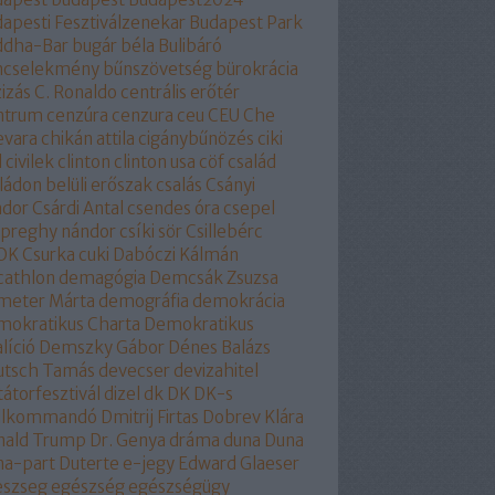
apesti Fesztiválzenekar
Budapest Park
ddha-Bar
bugár béla
Bulibáró
ncselekmény
bűnszövetség
bürokrácia
izás
C. Ronaldo
centrális erőtér
ntrum
cenzúra
cenzura
ceu
CEU
Che
evara
chikán attila
cigánybűnözés
ciki
l
civilek
clinton
clinton usa
cöf
család
ládon belüli erőszak
csalás
Csányi
ndor
Csárdi Antal
csendes óra
csepel
epreghy nándor
csíki sör
Csillebérc
OK
Csurka
cuki
Dabóczi Kálmán
cathlon
demagógia
Demcsák Zsuzsa
meter Márta
demográfia
demokrácia
okratikus Charta
Demokratikus
líció
Demszky Gábor
Dénes Balázs
utsch Tamás
devecser
devizahitel
tátorfesztivál
dizel
dk
DK
DK-s
ollkommandó
Dmitrij Firtas
Dobrev Klára
nald Trump
Dr. Genya
dráma
duna
Duna
na-part
Duterte
e-jegy
Edward Glaeser
eszseg
egészség
egészségügy