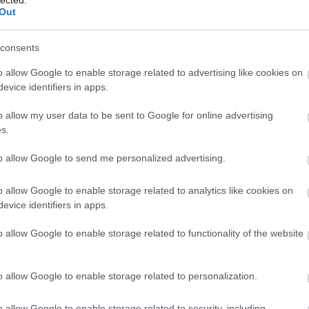
(
20
Out
Som
sze
"Tu
consents
kön
kell
o allow Google to enable storage related to advertising like cookies on
öss
evice identifiers in apps.
idé
o allow my user data to be sent to Google for online advertising
Cí
s.
.le
to allow Google to send me personalized advertising.
20
abo
o allow Google to enable storage related to analytics like cookies on
ada
evice identifiers in apps.
áfa
bé
o allow Google to enable storage related to functionality of the website
ala
al
al
o allow Google to enable storage related to personalization.
áll
rak
o allow Google to enable storage related to security, including