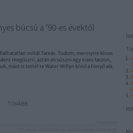
yes búcsú a ’90-es évektől
Re
To
lalhatatlan voltál Tamás. Tudom, mennyire kínos
A
dent megúszni, aztán elcsúszni egy vizes faszon,
Ö
k, mást is tettél te Water Willyn kívül a Fenyő alá.
A
K
K
é
H
TOVÁBB
Re
5
komment
mi
músz
úszószövetség
Gyárfás Tamás
water willy
Ke