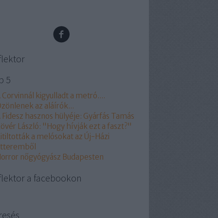
flektor
p 5
 Corvinnál kigyulladt a metró....
zönlenek az aláírók...
 Fidesz hasznos hülyéje: Gyárfás Tamás
övér László: "Hogy hívják ezt a faszt?"
itiltották a melósokat az Új-Házi
tteremből
orror nőgyógyász Budapesten
flektor a facebookon
resés