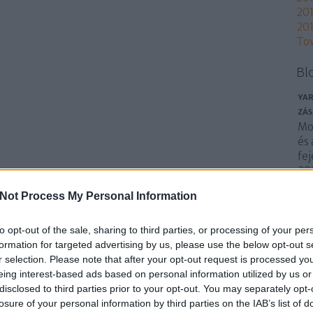
201
201
To
Bl
YAR
ZÁS
Mo
és 
fej
20
ame
Not Process My Personal Information
ku
sze
Ol
to opt-out of the sale, sharing to third parties, or processing of your per
formation for targeted advertising by us, please use the below opt-out s
cu
r selection. Please note that after your opt-out request is processed y
eing interest-based ads based on personal information utilized by us or
disclosed to third parties prior to your opt-out. You may separately opt-
losure of your personal information by third parties on the IAB’s list of