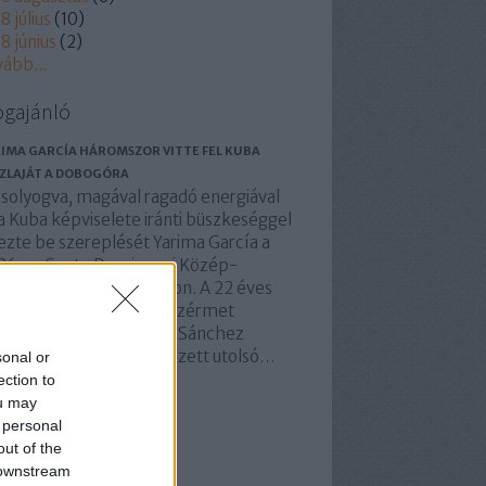
8 július
(
10
)
8 június
(
2
)
vább
...
ogajánló
IMA GARCÍA HÁROMSZOR VITTE FEL KUBA
ZLAJÁT A DOBOGÓRA
solyogva, magával ragadó energiával
a Kuba képviselete iránti büszkeséggel
ezte be szereplését Yarima García a
26-os Santo Domingo-i Közép-
rikai és Karibi Játékokon. A 22 éves
bai sprinter három bronzérmet
rzett a viadalon. A Félix Sánchez
impiai Stadionban rendezett utolsó…
sonal or
ection to
basolidaridad.blog.hu
ou may
 personal
out of the
 downstream