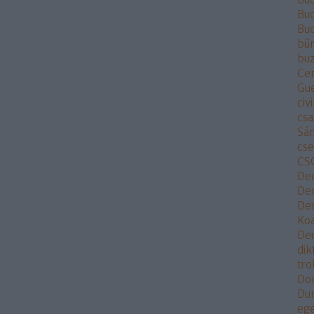
Bud
Bu
bű
buz
Ce
Gu
civi
csa
Sá
cs
CS
De
De
Dem
Koa
De
dik
tr
Do
Du
eg