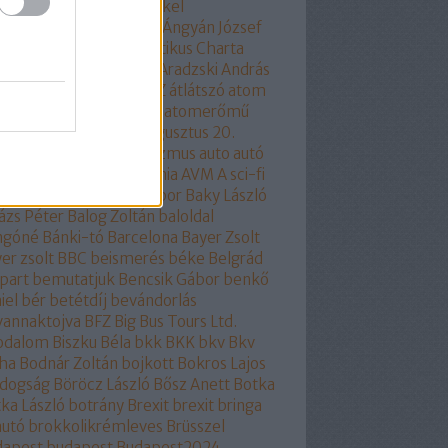
ela merkel
Angela Merkel
olhülyékhülyeangolok
Ángyán József
all József
Antidemokratikus Charta
SZ
apátia
Apró Piroska
Aradzski András
mszolgáltatás
áruló
ÁSZ
átlátszó
atom
ombaleset
atomenergia
atomerőmű
omlobbi
Auchan
audi
augusztus 20.
óra
auróra
Ausztria
autizmus
auto
autó
odafe
autóipar
autonómia
AVM
A sci-fi
itológiája
baj
Bakács Tibor
Baky László
ázs Péter
Balog Zoltán
baloldal
ngóné
Bánki-tó
Barcelona
Bayer Zsolt
er zsolt
BBC
beismerés
béke
Belgrád
part
bemutatjuk
Bencsik Gábor
benkő
iel
bér
betétdíj
bevándorlás
vannaktojva
BFZ
Big Bus Tours Ltd.
rodalom
Biszku Béla
bkk
BKK
bkv
Bkv
ha
Bodnár Zoltán
bojkott
Bokros Lajos
ldogság
Böröcz László
Bősz Anett
Botka
ka László
botrány
Brexit
brexit
bringa
autó
brokkolikrémleves
Brüsszel
dapest
budapest
Budapest2024