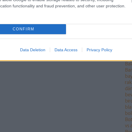
ang
cation functionality and fraud prevention, and other user protection.
ang
Ant
AO
ára
CONFIRM
at
at
Aur
Data Deletion
Data Access
Privacy Policy
aut
pol
Bal
Ba
bay
rak
dán
be
bi
bla
bo
Bot
vs 
Bu