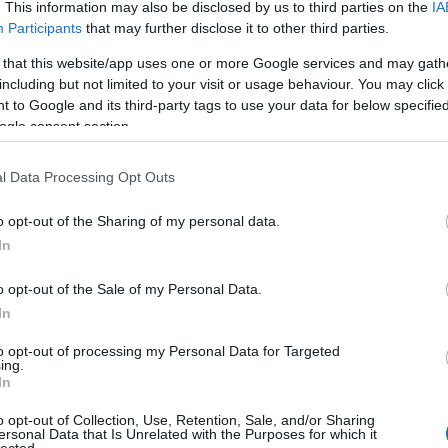
. This information may also be disclosed by us to third parties on the
IA
Fri
Participants
that may further disclose it to other third parties.
tu-
 that this website/app uses one or more Google services and may gath
,ol
including but not limited to your visit or usage behaviour. You may click 
az 
 to Google and its third-party tags to use your data for below specifi
(
20
ogle consent section.
miv
Ján
nag
l Data Processing Opt Outs
kap
kár
o opt-out of the Sharing of my personal data.
(
20
In
na
ten
o opt-out of the Sale of my Personal Data.
elé
In
hat
(
20
to opt-out of processing my Personal Data for Targeted
cso
ing.
In
Bog
és 
o opt-out of Collection, Use, Retention, Sale, and/or Sharing
sze
ersonal Data that Is Unrelated with the Purposes for which it
lected.