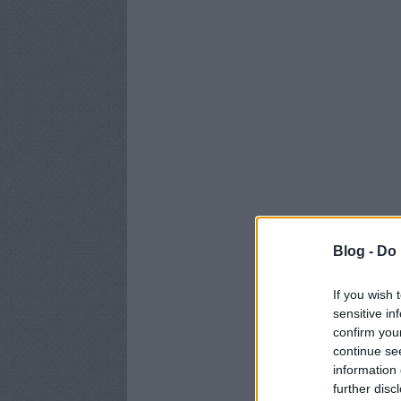
Blog -
Do 
If you wish 
sensitive in
confirm you
continue se
information 
further disc