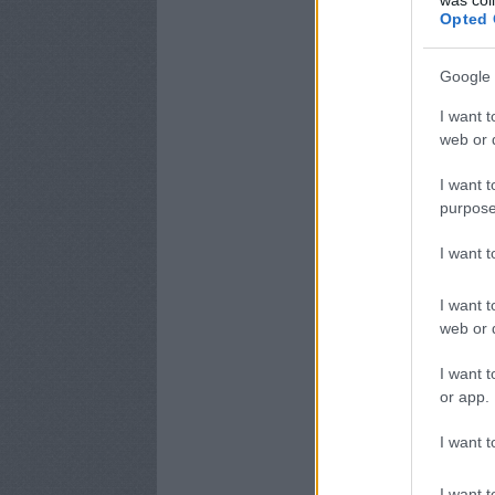
Opted 
Google 
I want t
web or d
I want t
purpose
I want 
I want t
web or d
I want t
or app.
I want t
I want t