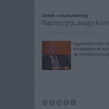
Címkék
»
úszószövetség
Napnyugta, avagy könn
2016. november 30.
-
Tálos Lőrinc
Egyszerűen már vál
évtizedeken át min
de mindketten tudju