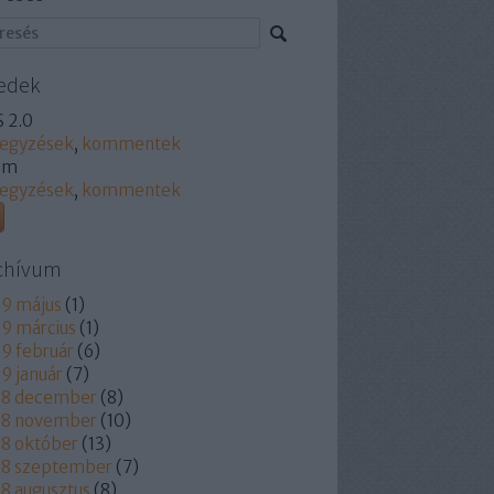
edek
 2.0
jegyzések
,
kommentek
om
jegyzések
,
kommentek
chívum
9 május
(
1
)
9 március
(
1
)
9 február
(
6
)
9 január
(
7
)
18 december
(
8
)
18 november
(
10
)
8 október
(
13
)
18 szeptember
(
7
)
8 augusztus
(
8
)