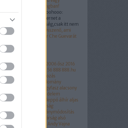
19.03.07. 18:55
)
Hunvald vagy
ogyi? Segítünk a castingban!
kertabor:
@a nagy hohoohooo:
dod hülyegyerek az internet a
yvtár megfelelője féleség,csak itt nem
...
(
2019.03.07. 15:18
)
Összenő, ami
zetartozik: Orbán Viktor Che Guevarát
z
mkék
ngyelország
1956
2006
2006 ősz
2016
17
2018
216
444
444.hu
56
888
888.hu
rtusz
Aczél Endre
adakozás
thalászás
Áder János
adomány
csökkentés
Agrárium
agyfasz
alacsony
r
aláírásgyájtés
alapjovedelem
ptörvény
albérlet
Aldi
Aleppó
álhír
aljas
kotmány
Alkotmánybíróság
kotmánybíróság
alkotmánymódosítás
am
állampárt
állampolgárság
alsó
part
áltudomány
alvilág
Andy Vajna