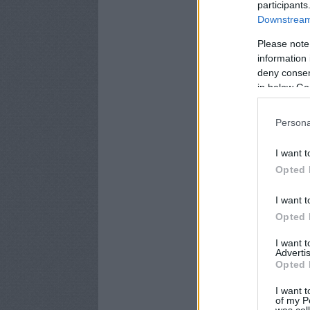
participants
Downstream 
Please note
information 
deny consent
in below Go
Persona
I want t
Opted 
I want t
Opted 
I want 
Advertis
Opted 
I want t
of my P
was col