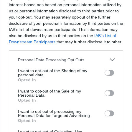
interest-based ads based on personal information utilized by
us or personal information disclosed to third parties prior to
your opt-out. You may separately opt-out of the further
disclosure of your personal information by third parties on the
IAB’s list of downstream participants. This information may
also be disclosed by us to third parties on the
IAB’s List of
Downstream Participants
that may further disclose it to other
third parties.
Please note that this website/app uses one or more Google
Personal Data Processing Opt Outs
services and may gather and store information including but
not limited to your visit or usage behaviour. You may click to
I want to opt-out of the Sharing of my
personal data.
grant or deny consent to Google and its third-party tags to
Opted In
use your data for below specified purposes in below Google
consent section.
Szájbarágó fidelitasosoknak
I want to opt-out of the Sale of my
Personal Data.
Opted In
baum
•
2017. szeptember 04.
30
I want to opt-out of processing my
Personal Data for Targeted Advertising.
Egy mondatban: ahogyan senki, aki nem azt
Opted In
gondolja a világról, amit ti, úgy Demeter Márta nem
áruló. Nagy erő kell viszont a felismeréshez, hogy
I want to opt-out of Collection, Use,