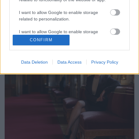
fidelitasos moralizál
I want to allow Google to enable storage
GottmayerLea
•
2017. szeptember 01.
26
related to personalization.
A Fidelitas egyik heccblogja a szájára vette Demeter
I want to allow Google to enable storage
Mártát és kritizálta, mert átül az LMP frakciójába.
related to security, including authentication
CONFIRM
functionality and fraud prevention, and other
user protection.
Data Deletion
Data Access
Privacy Policy