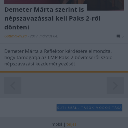
Demeter Márta szerint is
népszavazással kell Paks 2-ről
dönteni
GottmayerLea
•
2017. március 04.
5
Demeter Márta a Reflektor kérdésére elmondta,
hogy támogatja az LMP Paks 2 bővítéséről szóló
népszavazási kezdeményezését.
SÜTI BEÁLLÍTÁSOK MÓDOSÍTÁSA
mobil
|
teljes