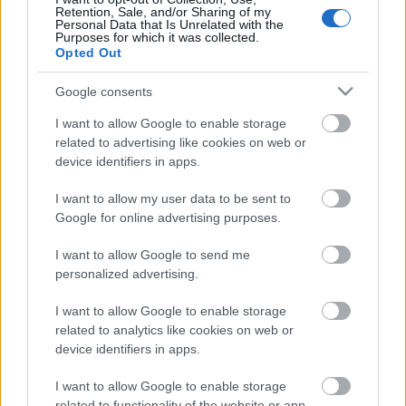
tényleg végképp magukra hagytak emberek, akikről
Retention, Sale, and/or Sharing of my
Personal Data that Is Unrelated with the
azt hitted, együtt harcolsz általad valóban fontosnak
Purposes for which it was collected.
tartott ügyekért, még nagyobb, hogy meghozzon
Opted Out
az…
Google consents
I want to allow Google to enable storage
related to advertising like cookies on web or
device identifiers in apps.
I want to allow my user data to be sent to
Google for online advertising purposes.
I want to allow Google to send me
personalized advertising.
I want to allow Google to enable storage
related to analytics like cookies on web or
device identifiers in apps.
I want to allow Google to enable storage
Kiakadt az iróniamérőnk: egy
related to functionality of the website or app.