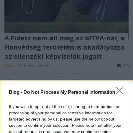
A Fidesz nem áll meg az MTVA-nál, a
Honvédség területén is akadályozza
az ellenzéki képviselők jogait
baum
•
2018. december 20.
138
Totális támadást indított a Fidesz azon magyar
emberek által megválasztott országgyűlési
Blog -
Do Not Process My Personal Information
képviselőkkel szemben, akik törvényes jogukkal élve
ellenőrizni akarják az állam által működtetett és
közfeladatokat ellátó intézményeket. Pedig a
If you wish to opt-out of the sale, sharing to third parties, or
demokrácia egyik alapelve, hogy amely politikus
processing of your personal or sensitive information for
targeted advertising by us, please use the below opt-out
mandátumot…
section to confirm your selection. Please note that after your
opt-out request is processed you may continue seeing