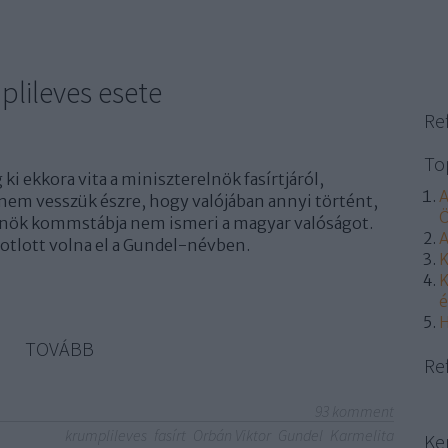
plileves esete
Re
To
i ekkora vita a miniszterelnök fasírtjáról,
A
nem vesszük észre, hogy valójában annyi történt,
Ö
lnök kommstábja nem ismeri a magyar valóságot.
A
tlott volna el a Gundel-névben.
K
K
é
H
TOVÁBB
Re
93
komment
krumplileves
fasírt
Orbán Viktor
Gundel
Karmelita
Ke