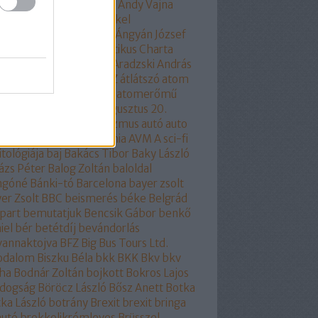
part
áltudomány
alvilág
Andy Vajna
ela merkel
Angela Merkel
olhülyékhülyeangolok
Ángyán József
all József
Antidemokratikus Charta
SZ
apátia
Apró Piroska
Aradzski András
mszolgáltatás
áruló
ÁSZ
átlátszó
atom
ombaleset
atomenergia
atomerőmű
omlobbi
Auchan
audi
augusztus 20.
óra
auróra
Ausztria
autizmus
autó
auto
odafe
autóipar
autonómia
AVM
A sci-fi
itológiája
baj
Bakács Tibor
Baky László
ázs Péter
Balog Zoltán
baloldal
ngóné
Bánki-tó
Barcelona
bayer zsolt
er Zsolt
BBC
beismerés
béke
Belgrád
part
bemutatjuk
Bencsik Gábor
benkő
iel
bér
betétdíj
bevándorlás
vannaktojva
BFZ
Big Bus Tours Ltd.
rodalom
Biszku Béla
bkk
BKK
Bkv
bkv
ha
Bodnár Zoltán
bojkott
Bokros Lajos
ldogság
Böröcz László
Bősz Anett
Botka
ka László
botrány
Brexit
brexit
bringa
autó
brokkolikrémleves
Brüsszel