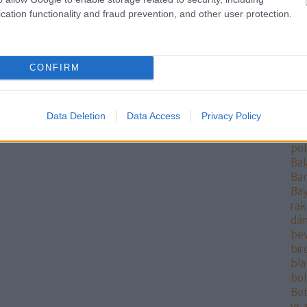
rak
cation functionality and fraud prevention, and other user protection.
ang
ang
Ant
AO
CONFIRM
ára
at
at
Data Deletion
Data Access
Privacy Policy
Aur
aut
pol
Bal
Ba
Bay
rak
dán
be
bi
bla
bo
Bot
vs 