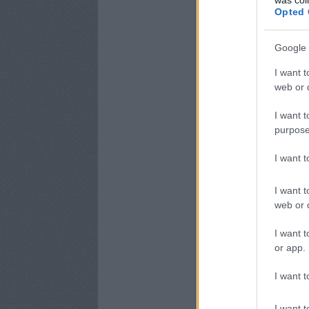
Opted 
Google 
I want t
web or d
I want t
purpose
I want 
I want t
web or d
I want t
or app.
I want t
I want t