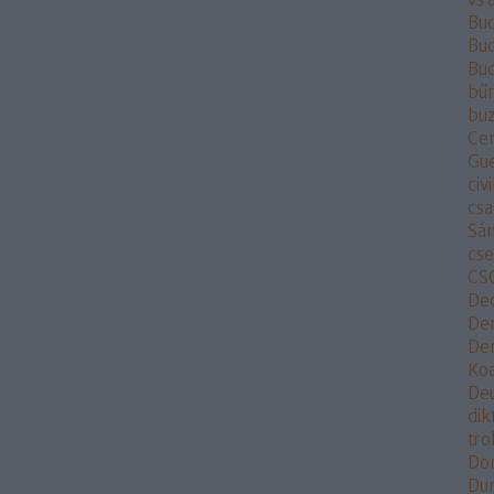
Bu
Bud
Bu
bű
buz
Ce
Gu
civi
csa
Sá
cs
CS
De
De
Dem
Koa
De
dik
tr
Do
Du