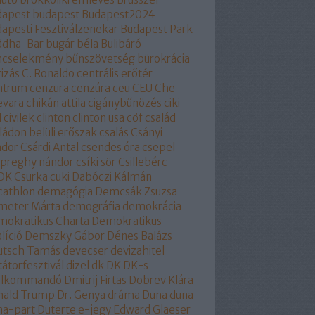
dapest
budapest
Budapest2024
apesti Fesztiválzenekar
Budapest Park
ddha-Bar
bugár béla
Bulibáró
ncselekmény
bűnszövetség
bürokrácia
izás
C. Ronaldo
centrális erőtér
ntrum
cenzura
cenzúra
ceu
CEU
Che
evara
chikán attila
cigánybűnözés
ciki
l
civilek
clinton
clinton usa
cöf
család
ládon belüli erőszak
csalás
Csányi
ndor
Csárdi Antal
csendes óra
csepel
epreghy nándor
csíki sör
Csillebérc
OK
Csurka
cuki
Dabóczi Kálmán
cathlon
demagógia
Demcsák Zsuzsa
meter Márta
demográfia
demokrácia
okratikus Charta
Demokratikus
líció
Demszky Gábor
Dénes Balázs
utsch Tamás
devecser
devizahitel
tátorfesztivál
dizel
dk
DK
DK-s
ollkommandó
Dmitrij Firtas
Dobrev Klára
nald Trump
Dr. Genya
dráma
Duna
duna
na-part
Duterte
e-jegy
Edward Glaeser