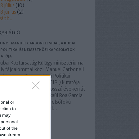
8 július
(
10
)
8 június
(
2
)
vább
...
ogajánló
UNYT MANUEL CARBONELL VIDAL, A KUBAI
POLITIKAI ÉS NEMZETKÖZI KAPCSOLATOK
TATÓJA
Kubai Köztársaság Külügyminisztériuma
ly fájdalommal közli Manuel Carbonell
al doktor, a Nemzetközi Politikai
tatások Központjának (CIPI) kutatója
lálhírét. A szakember hosszú éveken át
atóként is dolgozott a Raúl Roa García
mzetközi Kapcsolatok Felsőfokú
sonal or
tézetében (ISRI). Manuel…
ection to
ou may
basolidaridad.blog.hu
 personal
out of the
 downstream