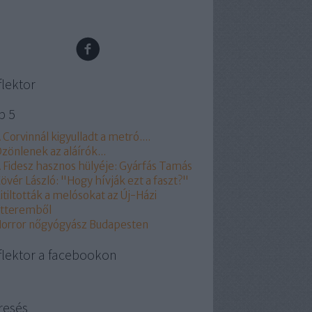
flektor
p 5
 Corvinnál kigyulladt a metró....
zönlenek az aláírók...
 Fidesz hasznos hülyéje: Gyárfás Tamás
övér László: "Hogy hívják ezt a faszt?"
itiltották a melósokat az Új-Házi
tteremből
orror nőgyógyász Budapesten
flektor a facebookon
resés