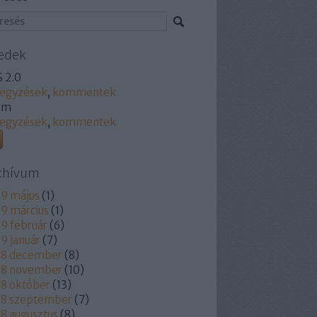
edek
 2.0
jegyzések
,
kommentek
om
jegyzések
,
kommentek
chívum
9 május
(
1
)
9 március
(
1
)
9 február
(
6
)
9 január
(
7
)
18 december
(
8
)
18 november
(
10
)
8 október
(
13
)
18 szeptember
(
7
)
8 augusztus
(
8
)