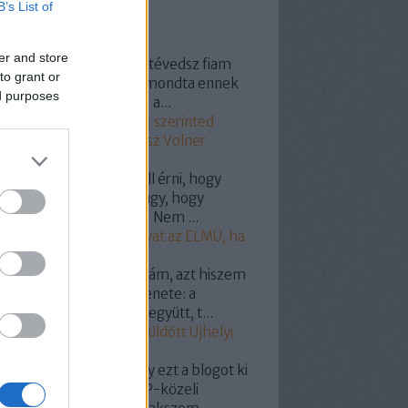
B’s List of
ss topikok
er and store
154:
@Grand Prix 1800: tévedsz fiam
to grant or
vastad ,,maga a gazdád mondta ennek
ed purposes
idiótavolnernek hogy "" a...
20.11.25. 12:11
)
Szavazz: szerinted
el vásárolta meg a Fidesz Volner
ost?
yhollo:
@onlame: El kell érni, hogy
csolják le a hálózatról úgy, hogy
tyás legyen a villanyóra! Nem ...
19.07.07. 19:18
)
Így szívat az ELMÜ, ha
pelemed van!
dencia:
Hát nuszbaumkám, azt hiszem
g világos a választók üzenete: a
almas nagy pofátokkal együtt, t...
19.05.27. 12:10
)
Miért küldött Ujhelyi
kit Puzsérnak?
omil:
Nem tudom, hogy ezt a blogot ki
miért indította -bár LMP-közeli