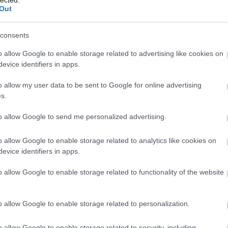
sze
Out
(
20
Som
sze
consents
"Tu
kön
o allow Google to enable storage related to advertising like cookies on
kell
evice identifiers in apps.
öss
o allow my user data to be sent to Google for online advertising
idé
s.
Cí
to allow Google to send me personalized advertising.
.le
20
o allow Google to enable storage related to analytics like cookies on
abo
evice identifiers in apps.
ada
áfa
o allow Google to enable storage related to functionality of the website
bé
ala
al
o allow Google to enable storage related to personalization.
Al
áll
o allow Google to enable storage related to security, including