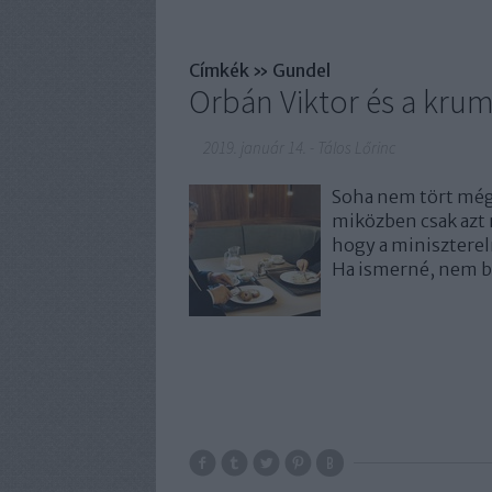
Címkék
»
Gundel
Orbán Viktor és a krum
2019. január 14.
-
Tálos Lőrinc
Soha nem tört még k
miközben csak azt 
hogy a minisztere
Ha ismerné, nem bo