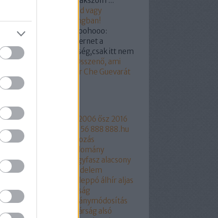
mélyre/csoportra gyanakszom ...
19.03.07. 18:55
)
Hunvald vagy
ogyi? Segítünk a castingban!
kertabor:
@a nagy hohoohooo:
dod hülyegyerek az internet a
yvtár megfelelője féleség,csak itt nem
...
(
2019.03.07. 15:18
)
Összenő, ami
zetartozik: Orbán Viktor Che Guevarát
z
mkék
ngyelország
1956
2006
2006 ősz
2016
17
2018
216
444
444.hu
56
888
888.hu
rtusz
Aczél Endre
adakozás
thalászás
Áder János
adomány
csökkentés
Agrárium
agyfasz
alacsony
r
aláírásgyájtés
alapjovedelem
ptörvény
albérlet
Aldi
Aleppó
álhír
aljas
kotmány
alkotmánybíróság
kotmánybíróság
alkotmánymódosítás
am
állampárt
állampolgárság
alsó