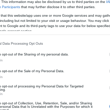
. This information may also be disclosed by us to third parties on the
IA
Participants
that may further disclose it to other third parties.
Fri
 that this website/app uses one or more Google services and may gath
tu-
including but not limited to your visit or usage behaviour. You may click 
,ol
 to Google and its third-party tags to use your data for below specifi
az 
ogle consent section.
(
20
miv
Ján
l Data Processing Opt Outs
nag
kap
o opt-out of the Sharing of my personal data.
kár
In
(
20
na
o opt-out of the Sale of my Personal Data.
ten
In
elé
hat
to opt-out of processing my Personal Data for Targeted
(
20
ing.
In
cso
Bog
o opt-out of Collection, Use, Retention, Sale, and/or Sharing
és 
ersonal Data that Is Unrelated with the Purposes for which it
lected.