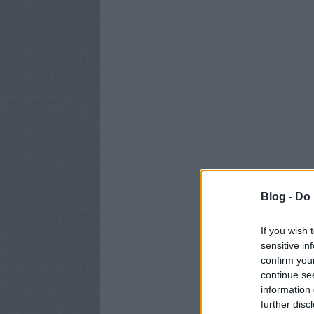
Blog -
Do 
If you wish 
sensitive in
confirm you
continue se
information 
further disc