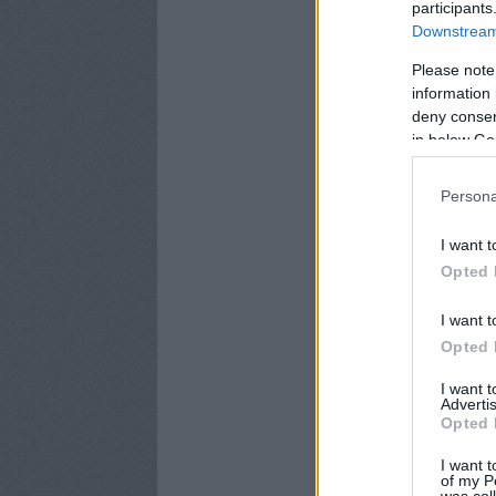
participants
Downstream 
Please note
information 
deny consent
in below Go
Persona
I want t
Opted 
I want t
Opted 
I want 
Advertis
Opted 
I want t
of my P
was col