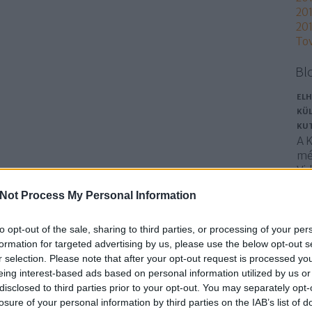
201
201
To
Bl
ELH
KÜL
KU
A 
mé
Vid
Ku
Not Process My Personal Information
ha
okt
Ne
to opt-out of the sale, sharing to third parties, or processing of your per
In
formation for targeted advertising by us, please use the below opt-out s
r selection. Please note that after your opt-out request is processed y
cu
eing interest-based ads based on personal information utilized by us or
disclosed to third parties prior to your opt-out. You may separately opt-
losure of your personal information by third parties on the IAB’s list of