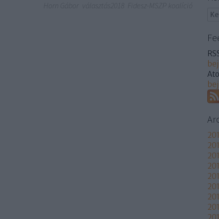
Horn Gábor
választás2018
Fidesz-MSZP koalíció
Fe
RSS
be
At
be
Ar
201
201
201
201
20
20
201
20
201