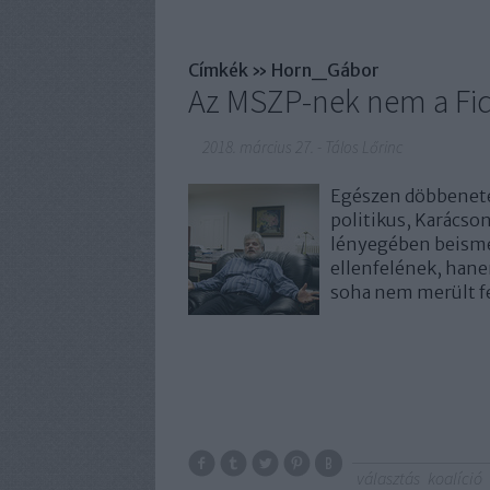
Címkék
»
Horn_Gábor
Az MSZP-nek nem a Fide
2018. március 27.
-
Tálos Lőrinc
Egészen döbbenetes
politikus, Karácso
lényegében beismer
ellenfelének, hane
soha nem merült 
választás
koalíció