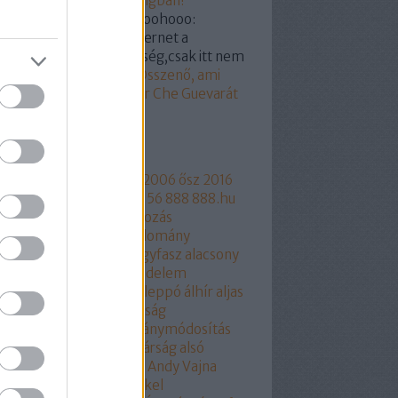
ogyi? Segítünk a castingban!
kertabor:
@a nagy hohoohooo:
dod hülyegyerek az internet a
yvtár megfelelője féleség,csak itt nem
...
(
2019.03.07. 15:18
)
Összenő, ami
zetartozik: Orbán Viktor Che Guevarát
z
mkék
ngyelország
1956
2006
2006 ősz
2016
17
2018
216
444
444.hu
56
888
888.hu
rtusz
Aczél Endre
adakozás
thalászás
Áder János
adomány
csökkentés
Agrárium
agyfasz
alacsony
r
aláírásgyájtés
alapjovedelem
ptörvény
albérlet
Aldi
Aleppó
álhír
aljas
kotmány
Alkotmánybíróság
kotmánybíróság
alkotmánymódosítás
am
állampárt
állampolgárság
alsó
part
áltudomány
alvilág
Andy Vajna
ela merkel
Angela Merkel