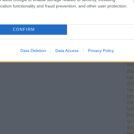
ang
cation functionality and fraud prevention, and other user protection.
Ant
AO
ára
at
CONFIRM
at
Aur
aut
Data Deletion
Data Access
Privacy Policy
pol
Bal
Ba
Bay
rak
dán
be
bi
bla
bo
Bot
vs 
Bu
Bud