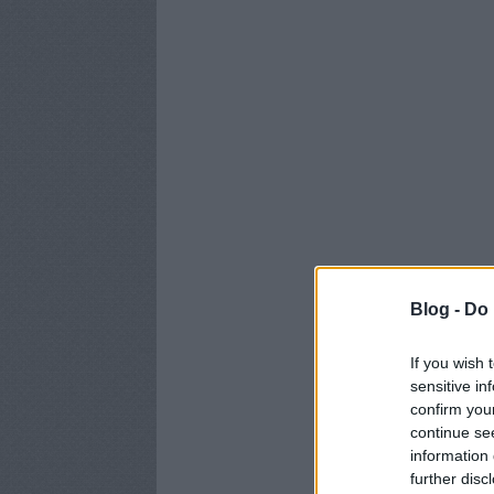
Blog -
Do 
If you wish 
sensitive in
confirm you
continue se
information 
further disc