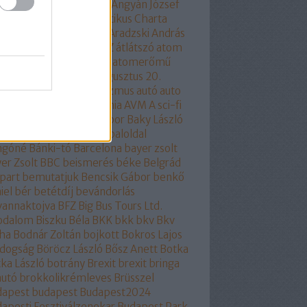
olhülyékhülyeangolok
Ángyán József
all József
Antidemokratikus Charta
SZ
apátia
Apró Piroska
Aradzski András
mszolgáltatás
áruló
ÁSZ
átlátszó
atom
ombaleset
atomenergia
atomerőmű
omlobbi
Auchan
audi
augusztus 20.
óra
auróra
Ausztria
autizmus
autó
auto
odafe
autóipar
autonómia
AVM
A sci-fi
itológiája
baj
Bakács Tibor
Baky László
ázs Péter
Balog Zoltán
baloldal
ngóné
Bánki-tó
Barcelona
bayer zsolt
er Zsolt
BBC
beismerés
béke
Belgrád
part
bemutatjuk
Bencsik Gábor
benkő
iel
bér
betétdíj
bevándorlás
vannaktojva
BFZ
Big Bus Tours Ltd.
rodalom
Biszku Béla
BKK
bkk
bkv
Bkv
ha
Bodnár Zoltán
bojkott
Bokros Lajos
ldogság
Böröcz László
Bősz Anett
Botka
ka László
botrány
Brexit
brexit
bringa
autó
brokkolikrémleves
Brüsszel
dapest
budapest
Budapest2024
apesti Fesztiválzenekar
Budapest Park