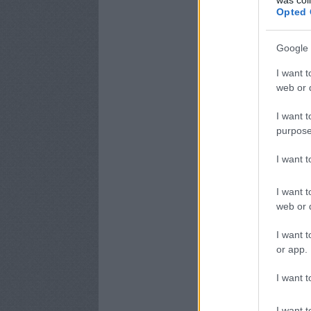
Opted 
Google 
I want t
web or d
I want t
purpose
I want 
I want t
web or d
I want t
or app.
I want t
I want t