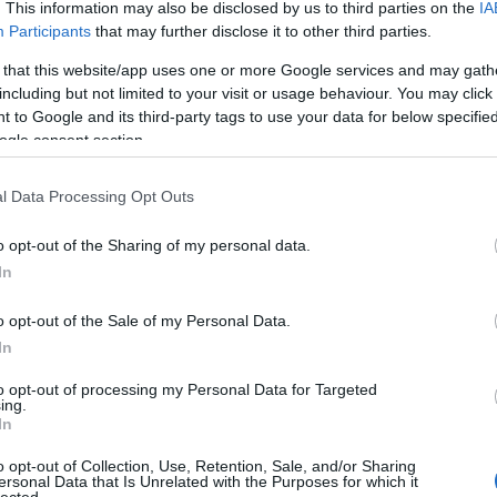
. This information may also be disclosed by us to third parties on the
IA
tu-
Participants
that may further disclose it to other third parties.
,ol
 that this website/app uses one or more Google services and may gath
az 
including but not limited to your visit or usage behaviour. You may click 
(
20
 to Google and its third-party tags to use your data for below specifi
miv
ogle consent section.
Ján
nag
kap
l Data Processing Opt Outs
kár
(
20
o opt-out of the Sharing of my personal data.
na
In
ten
elé
o opt-out of the Sale of my Personal Data.
hat
In
(
20
cso
to opt-out of processing my Personal Data for Targeted
Bog
ing.
In
és 
sze
o opt-out of Collection, Use, Retention, Sale, and/or Sharing
(
20
ersonal Data that Is Unrelated with the Purposes for which it
lected.