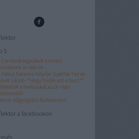
flektor
p 5
 Corvinnál kigyulladt a metró....
zönlenek az aláírók...
 Fidesz hasznos hülyéje: Gyárfás Tamás
övér László: "Hogy hívják ezt a faszt?"
itiltották a melósokat az Új-Házi
tteremből
orror nőgyógyász Budapesten
flektor a facebookon
resés