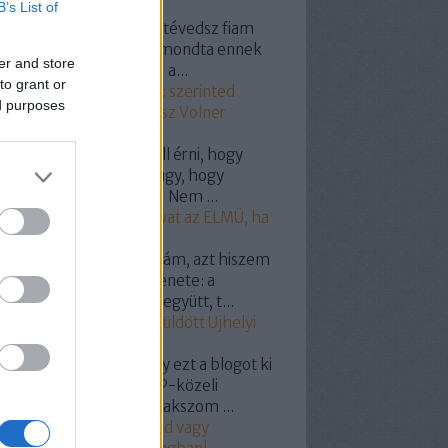
B’s List of
154:
@Grand Prix 1800: tévedsz fiam
vastad ,,maga a gazdád mondta ennek
er and store
idiótavolnernek hogy "" a...
to grant or
20.11.25. 12:11
)
Szavazz: szerinted
ed purposes
el vásárolta meg a Fidesz Volner
ost?
yhollo:
@onlame: El kell érni, hogy
csolják le a hálózatról úgy, hogy
tyás legyen a villanyóra! Nem ...
19.07.07. 19:18
)
Így szívat az ELMÜ, ha
pelemed van!
dencia:
Hát nuszbaumkám, azt hiszem
g világos a választók üzenete: a
almas nagy pofátokkal együtt, t...
19.05.27. 12:10
)
Miért küldött Ujhelyi
kit Puzsérnak?
omil:
Nem tudom, hogy ezt a blogot ki
miért indította -bár LMP-közeli
mélyre/csoportra gyanakszom ...
19.03.07. 18:55
)
Hunvald vagy