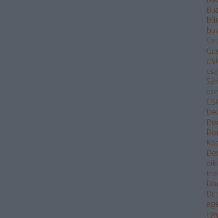
Bu
bű
buz
Ce
Gu
civi
csa
Sá
cs
CS
De
De
Dem
Koa
De
dik
tr
Do
Du
eg
egy