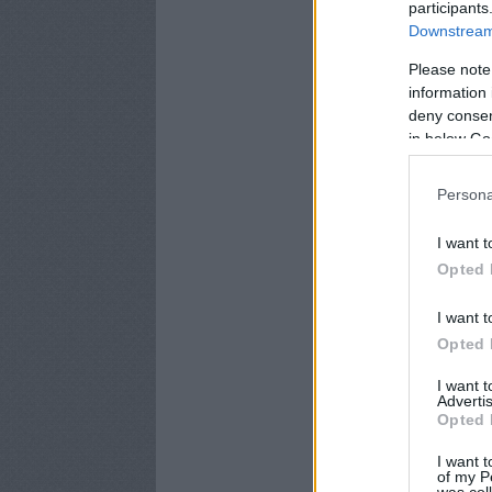
participants
Downstream 
Please note
information 
deny consent
in below Go
Persona
I want t
Opted 
I want t
Opted 
I want 
Advertis
Opted 
I want t
of my P
was col