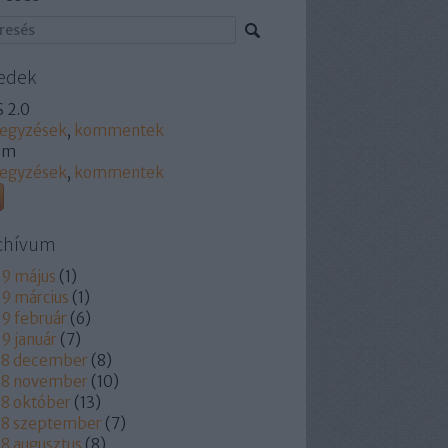
edek
 2.0
jegyzések
,
kommentek
om
jegyzések
,
kommentek
chívum
9 május
(
1
)
9 március
(
1
)
9 február
(
6
)
9 január
(
7
)
18 december
(
8
)
18 november
(
10
)
8 október
(
13
)
18 szeptember
(
7
)
8 augusztus
(
8
)