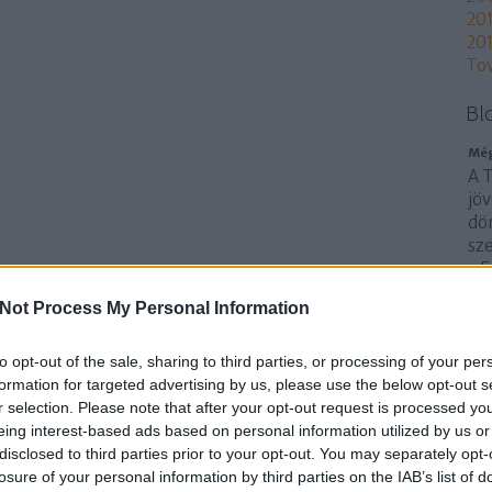
201
201
To
Bl
Még
A 
jöv
dön
sz
a F
ta
Not Process My Personal Information
utó
sza
to opt-out of the sale, sharing to third parties, or processing of your per
sz
formation for targeted advertising by us, please use the below opt-out s
r selection. Please note that after your opt-out request is processed y
eing interest-based ads based on personal information utilized by us or
disclosed to third parties prior to your opt-out. You may separately opt-
losure of your personal information by third parties on the IAB’s list of
Fri