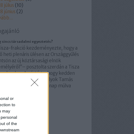
8 július
(
10
)
8 június
(
2
)
vább
...
ogajánló
 sincs társadalmi egyeztetés?
Tisza-frakció kezdeményezte, hogy a
ő heti plenáris ülésen az Országgyűlés
tsön az új köztársasági elnök
emélyéről”– posztolta szerdán a Tisza
acebookra. A párt írta, hogy kedden
rtják meg a szavazást Sulyok Tamás
djáról. Ezek szerint hat nap múlva
vazni akar a párt a…
sonal or
abfantom.blog.hu
ection to
ou may
 personal
out of the
 downstream
ss topikok