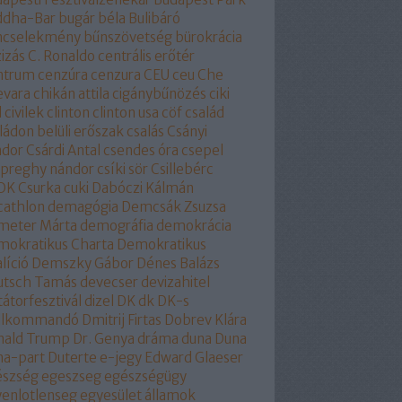
ddha-Bar
bugár béla
Bulibáró
ncselekmény
bűnszövetség
bürokrácia
izás
C. Ronaldo
centrális erőtér
ntrum
cenzúra
cenzura
CEU
ceu
Che
evara
chikán attila
cigánybűnözés
ciki
l
civilek
clinton
clinton usa
cöf
család
ládon belüli erőszak
csalás
Csányi
ndor
Csárdi Antal
csendes óra
csepel
epreghy nándor
csíki sör
Csillebérc
OK
Csurka
cuki
Dabóczi Kálmán
cathlon
demagógia
Demcsák Zsuzsa
meter Márta
demográfia
demokrácia
okratikus Charta
Demokratikus
líció
Demszky Gábor
Dénes Balázs
utsch Tamás
devecser
devizahitel
tátorfesztivál
dizel
DK
dk
DK-s
ollkommandó
Dmitrij Firtas
Dobrev Klára
nald Trump
Dr. Genya
dráma
duna
Duna
na-part
Duterte
e-jegy
Edward Glaeser
észség
egeszseg
egészségügy
enlotlenseg
egyesület államok