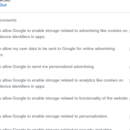
Som
Out
sze
"Tu
kön
consents
kell
öss
o allow Google to enable storage related to advertising like cookies on
idé
evice identifiers in apps.
Cí
o allow my user data to be sent to Google for online advertising
s.
.le
20
to allow Google to send me personalized advertising.
abo
ada
o allow Google to enable storage related to analytics like cookies on
áfa
evice identifiers in apps.
bé
ala
o allow Google to enable storage related to functionality of the website
al
al
áll
o allow Google to enable storage related to personalization.
rak
ang
o allow Google to enable storage related to security, including