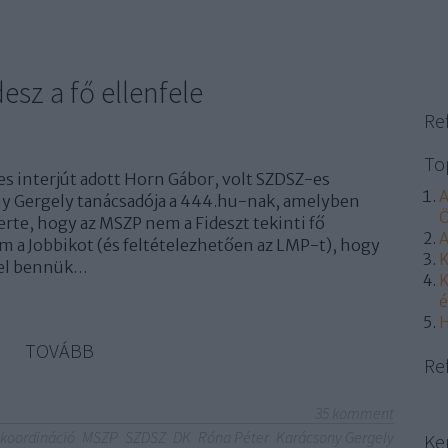
sz a fő ellenfele
Re
To
 interjút adott Horn Gábor, volt SZDSZ-es
A
ny Gergely tanácsadója a 444.hu-nak, amelyben
Ö
te, hogy az MSZP nem a Fideszt tekinti fő
A
m a Jobbikot (és feltételezhetően az LMP-t), hogy
K
fel bennük…
K
é
H
TOVÁBB
Re
35
komment
koordináció
MSZP
SZDSZ
DK
Róna Péter
Karácsony Gergely
Ke