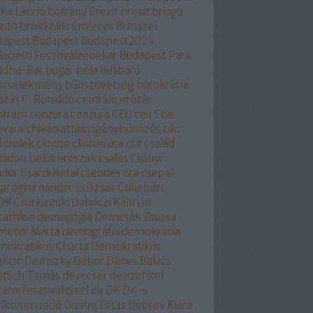
ka László
botrány
Brexit
brexit
bringa
autó
brokkolikrémleves
Brüsszel
dapest
Budapest
Budapest2024
apesti Fesztiválzenekar
Budapest Park
ddha-Bar
bugár béla
Bulibáró
ncselekmény
bűnszövetség
bürokrácia
izás
C. Ronaldo
centrális erőtér
ntrum
cenzura
cenzúra
CEU
ceu
Che
evara
chikán attila
cigánybűnözés
ciki
l
civilek
clinton
clinton usa
cöf
család
ládon belüli erőszak
csalás
Csányi
ndor
Csárdi Antal
csendes óra
csepel
epreghy nándor
csíki sör
Csillebérc
OK
Csurka
cuki
Dabóczi Kálmán
cathlon
demagógia
Demcsák Zsuzsa
meter Márta
demográfia
demokrácia
okratikus Charta
Demokratikus
líció
Demszky Gábor
Dénes Balázs
utsch Tamás
devecser
devizahitel
tátorfesztivál
dizel
dk
DK
DK-s
ollkommandó
Dmitrij Firtas
Dobrev Klára