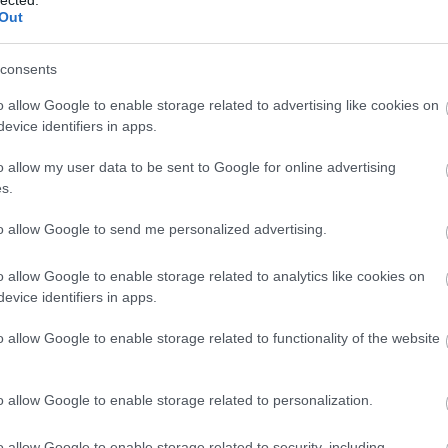
és 
Out
sze
(
20
consents
Som
sze
o allow Google to enable storage related to advertising like cookies on
"Tu
evice identifiers in apps.
kön
kell
o allow my user data to be sent to Google for online advertising
öss
s.
idé
to allow Google to send me personalized advertising.
Cí
o allow Google to enable storage related to analytics like cookies on
.le
evice identifiers in apps.
20
abo
o allow Google to enable storage related to functionality of the website
ada
áfa
bé
o allow Google to enable storage related to personalization.
ala
al
o allow Google to enable storage related to security, including