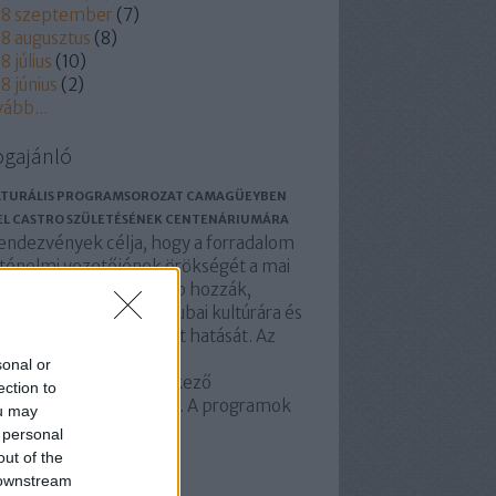
18 szeptember
(
7
)
8 augusztus
(
8
)
8 július
(
10
)
8 június
(
2
)
vább
...
ogajánló
LTURÁLIS PROGRAMSOROZAT CAMAGÜEYBEN
EL CASTRO SZÜLETÉSÉNEK CENTENÁRIUMÁRA
rendezvények célja, hogy a forradalom
rténelmi vezetőjének örökségét a mai
nerációkhoz is közelebb hozzák,
közben bemutatják a kubai kultúrára és
észeti életre gyakorolt hatását. Az
gusztus 13-án kezdődő
sonal or
nepségsorozat a következő
ection to
napokban is folytatódik. A programok
ou may
zött…
 personal
basolidaridad.blog.hu
out of the
 downstream