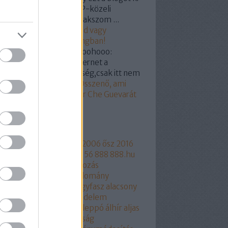
miért indította -bár LMP-közeli
mélyre/csoportra gyanakszom ...
19.03.07. 18:55
)
Hunvald vagy
ogyi? Segítünk a castingban!
kertabor:
@a nagy hohoohooo:
dod hülyegyerek az internet a
yvtár megfelelője féleség,csak itt nem
...
(
2019.03.07. 15:18
)
Összenő, ami
zetartozik: Orbán Viktor Che Guevarát
z
mkék
ngyelország
1956
2006
2006 ősz
2016
17
2018
216
444
444.hu
56
888
888.hu
rtusz
Aczél Endre
adakozás
thalászás
Áder János
adomány
csökkentés
Agrárium
agyfasz
alacsony
r
aláírásgyájtés
alapjovedelem
ptörvény
albérlet
Aldi
Aleppó
álhír
aljas
kotmány
alkotmánybíróság