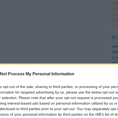
20
201
201
201
To
Bl
KU
FID
A 
tö
ge
Not Process My Personal Information
mi
műv
au
to opt-out of the sale, sharing to third parties, or processing of your per
ün
formation for targeted advertising by us, please use the below opt-out s
hó
r selection. Please note that after your opt-out request is processed y
kö
eing interest-based ads based on personal information utilized by us or
cu
disclosed to third parties prior to your opt-out. You may separately opt-
losure of your personal information by third parties on the IAB’s list of