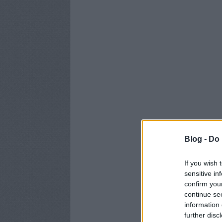
Blog -
Do 
If you wish 
sensitive in
confirm you
continue se
information 
further disc