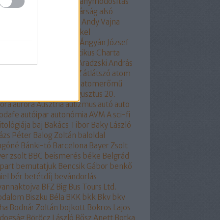
kotmánybíróság
alkotmánymódosítás
am
állampárt
állampolgárság
alsó
part
áltudomány
alvilág
Andy Vajna
ela merkel
Angela Merkel
olhülyékhülyeangolok
Ángyán József
all József
Antidemokratikus Charta
SZ
apátia
Apró Piroska
Aradzski András
mszolgáltatás
áruló
ÁSZ
átlátszó
atom
ombaleset
atomenergia
atomerőmű
omlobbi
Auchan
audi
augusztus 20.
óra
auróra
Ausztria
autizmus
autó
auto
odafe
autóipar
autonómia
AVM
A sci-fi
itológiája
baj
Bakács Tibor
Baky László
ázs Péter
Balog Zoltán
baloldal
ngóné
Bánki-tó
Barcelona
Bayer Zsolt
er zsolt
BBC
beismerés
béke
Belgrád
part
bemutatjuk
Bencsik Gábor
benkő
iel
bér
betétdíj
bevándorlás
vannaktojva
BFZ
Big Bus Tours Ltd.
rodalom
Biszku Béla
BKK
bkk
Bkv
bkv
ha
Bodnár Zoltán
bojkott
Bokros Lajos
ldogság
Böröcz László
Bősz Anett
Botka