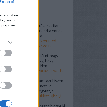
B’s List of
er and store
ss topikok
to grant or
ed purposes
154:
@Grand Prix 1800: tévedsz fiam
vastad ,,maga a gazdád mondta ennek
idiótavolnernek hogy "" a...
20.11.25. 12:11
)
Szavazz: szerinted
el vásárolta meg a Fidesz Volner
ost?
yhollo:
@onlame: El kell érni, hogy
csolják le a hálózatról úgy, hogy
tyás legyen a villanyóra! Nem ...
19.07.07. 19:18
)
Így szívat az ELMÜ, ha
pelemed van!
dencia:
Hát nuszbaumkám, azt hiszem
g világos a választók üzenete: a
almas nagy pofátokkal együtt, t...
19.05.27. 12:10
)
Miért küldött Ujhelyi
kit Puzsérnak?
omil:
Nem tudom, hogy ezt a blogot ki