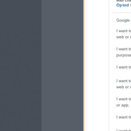
Opted 
Google 
I want t
web or d
I want t
purpose
I want 
I want t
web or d
I want t
or app.
I want t
I want t