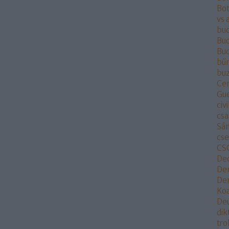
Bot
vs 
bu
Bud
Bu
bű
buz
Ce
Gu
civi
csa
Sá
cs
CS
De
De
Dem
Koa
De
dik
tr