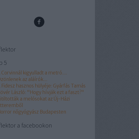
flektor
p 5
 Corvinnál kigyulladt a metró....
zönlenek az aláírók...
 Fidesz hasznos hülyéje: Gyárfás Tamás
övér László: "Hogy hívják ezt a faszt?"
itiltották a melósokat az Új-Házi
tteremből
orror nőgyógyász Budapesten
flektor a facebookon