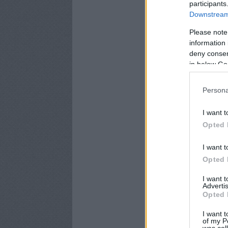
participants
Downstream 
Please note
information 
deny consent
in below Go
Persona
I want t
Opted 
I want t
Opted 
I want 
Advertis
Opted 
I want t
of my P
was col