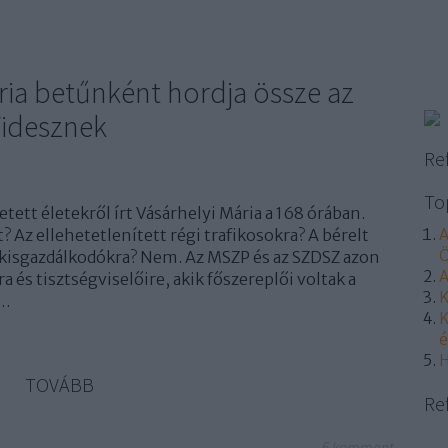
ria betűnként hordja össze az
Fidesznek
Re
To
etett életekről írt Vásárhelyi Mária a 168 órában.
? Az ellehetetlenített régi trafikosokra? A bérelt
A
Ö
ő kisgazdálkodókra? Nem. Az MSZP és az SZDSZ azon
A
a és tisztségviselőire, akik főszereplői voltak a
K
k…
K
é
H
TOVÁBB
Re
6
komment