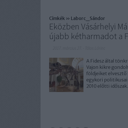
Címkék
»
Laborc_Sándor
Eközben Vásárhelyi Má
újabb kétharmadot a 
2017. március 27.
-
Tálos Lőrinc
A Fidesz által tönkr
Vajon kikre gondolt
földjeiket elveszt
egykori politikusair
2010 előtti idősza