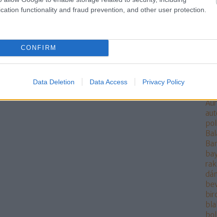
Al
cation functionality and fraud prevention, and other user protection.
áll
rak
ang
ang
CONFIRM
Ant
AO
ára
Data Deletion
Data Access
Privacy Policy
at
at
Aur
aut
pol
Bal
Ba
bay
rak
dán
be
bi
bla
bo