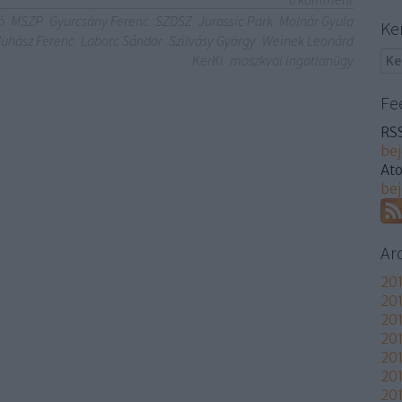
ó
MSZP
Gyurcsány Ferenc
SZDSZ
Jurassic Park
Molnár Gyula
Ke
Juhász Ferenc
Laborc Sándor
Szilvásy György
Weinek Leonárd
KerKi
moszkvai ingatlanügy
Fe
RSS
be
At
be
Ar
201
201
201
201
20
20
201