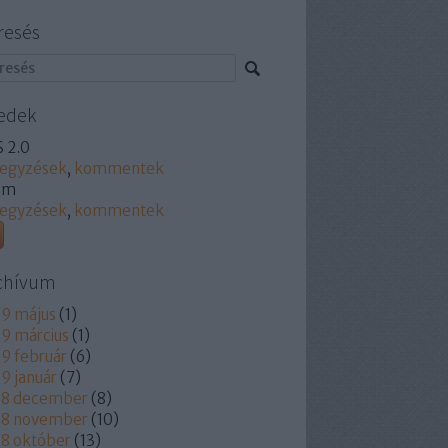
resés
edek
 2.0
jegyzések
,
kommentek
om
jegyzések
,
kommentek
chívum
9 május
(
1
)
9 március
(
1
)
9 február
(
6
)
9 január
(
7
)
18 december
(
8
)
18 november
(
10
)
8 október
(
13
)