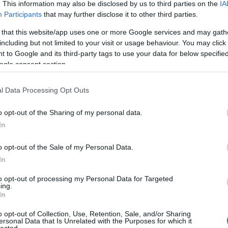
. This information may also be disclosed by us to third parties on the
IA
Participants
that may further disclose it to other third parties.
 that this website/app uses one or more Google services and may gath
Fri
including but not limited to your visit or usage behaviour. You may click 
 to Google and its third-party tags to use your data for below specifi
tu-
ogle consent section.
,ol
az 
(
20
l Data Processing Opt Outs
miv
Ján
o opt-out of the Sharing of my personal data.
nag
In
kap
kár
o opt-out of the Sale of my Personal Data.
(
20
In
na
ten
to opt-out of processing my Personal Data for Targeted
elé
ing.
hat
In
(
20
o opt-out of Collection, Use, Retention, Sale, and/or Sharing
cso
ersonal Data that Is Unrelated with the Purposes for which it
Bog
lected.