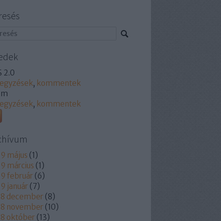
resés
edek
 2.0
jegyzések
,
kommentek
om
jegyzések
,
kommentek
chívum
9 május
(
1
)
9 március
(
1
)
9 február
(
6
)
9 január
(
7
)
18 december
(
8
)
18 november
(
10
)
8 október
(
13
)