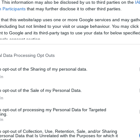
. This information may also be disclosed by us to third parties on the
IA
Participants
that may further disclose it to other third parties.
Fri
 that this website/app uses one or more Google services and may gath
tu-
including but not limited to your visit or usage behaviour. You may click 
,ol
 to Google and its third-party tags to use your data for below specifi
az 
ogle consent section.
(
20
miv
Ján
l Data Processing Opt Outs
nag
kap
o opt-out of the Sharing of my personal data.
kár
In
(
20
na
o opt-out of the Sale of my Personal Data.
ten
In
elé
hat
to opt-out of processing my Personal Data for Targeted
(
20
ing.
cso
In
Bog
o opt-out of Collection, Use, Retention, Sale, and/or Sharing
és 
ersonal Data that Is Unrelated with the Purposes for which it
sze
lected.