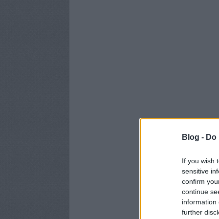
Blog -
Do 
If you wish 
sensitive in
confirm you
continue se
information 
further disc