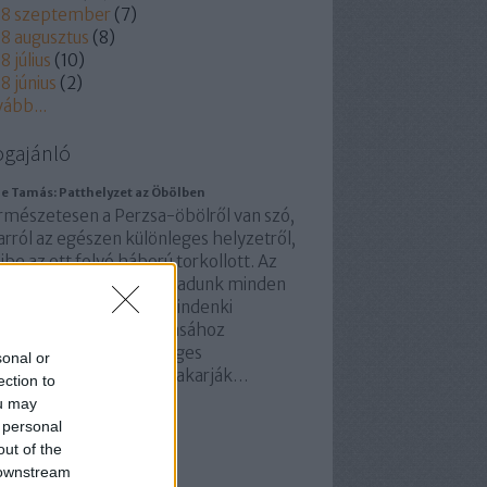
18 szeptember
(
7
)
8 augusztus
(
8
)
8 július
(
10
)
8 június
(
2
)
vább
...
ogajánló
le Tamás: Patthelyzet az Öbölben
rmészetesen a Perzsa-öbölről van szó,
arról az egészen különleges helyzetről,
be az ott folyó háború torkollott. Az
tént ugyanis – ha hitelt adunk minden
lentésnek – miszerint mindenki
ogyott a harcok folytatásához
engedhetetlenül szükséges
sonal or
szerekből. Ha csak nem akarják…
ection to
rgokinpad.blog.hu
ou may
 personal
out of the
 downstream