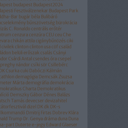
dapest
budapest
Budapest2024
apesti Fesztiválzenekar
Budapest Park
ddha-Bar
bugár béla
Bulibáró
ncselekmény
bűnszövetség
bürokrácia
izás
C. Ronaldo
centrális erőtér
ntrum
cenzura
cenzúra
CEU
ceu
Che
evara
chikán attila
cigánybűnözés
ciki
l
civilek
clinton
clinton usa
cöf
család
ládon belüli erőszak
csalás
Csányi
ndor
Csárdi Antal
csendes óra
csepel
epreghy nándor
csíki sör
Csillebérc
OK
Csurka
cuki
Dabóczi Kálmán
cathlon
demagógia
Demcsák Zsuzsa
meter Márta
demográfia
demokrácia
okratikus Charta
Demokratikus
líció
Demszky Gábor
Dénes Balázs
utsch Tamás
devecser
devizahitel
tátorfesztivál
dizel
DK
dk
DK-s
ollkommandó
Dmitrij Firtas
Dobrev Klára
nald Trump
Dr. Genya
dráma
duna
Duna
na-part
Duterte
e-jegy
Edward Glaeser