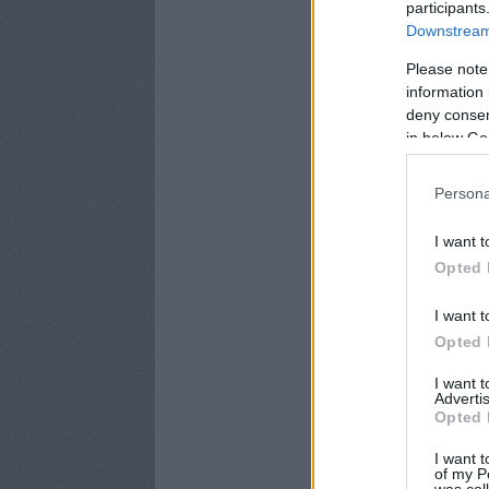
participants
Downstream 
Please note
information 
deny consent
in below Go
Persona
I want t
Opted 
I want t
Opted 
I want 
Advertis
Opted 
I want t
of my P
was col