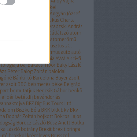
part
áltudomány
alvilág
Andy Vajna
ela merkel
Angela Merkel
olhülyékhülyeangolok
Ángyán József
all József
Antidemokratikus Charta
SZ
apátia
Apró Piroska
Aradzski András
mszolgáltatás
áruló
ÁSZ
átlátszó
atom
ombaleset
atomenergia
atomerőmű
omlobbi
Auchan
audi
augusztus 20.
óra
auróra
Ausztria
autizmus
auto
autó
odafe
autóipar
autonómia
AVM
A sci-fi
itológiája
baj
Bakács Tibor
Baky László
ázs Péter
Balog Zoltán
baloldal
ngóné
Bánki-tó
Barcelona
Bayer Zsolt
er zsolt
BBC
beismerés
béke
Belgrád
part
bemutatjuk
Bencsik Gábor
benkő
iel
bér
betétdíj
bevándorlás
vannaktojva
BFZ
Big Bus Tours Ltd.
rodalom
Biszku Béla
BKK
bkk
bkv
Bkv
ha
Bodnár Zoltán
bojkott
Bokros Lajos
ldogság
Böröcz László
Bősz Anett
Botka
ka László
botrány
Brexit
brexit
bringa
autó
brokkolikrémleves
Brüsszel