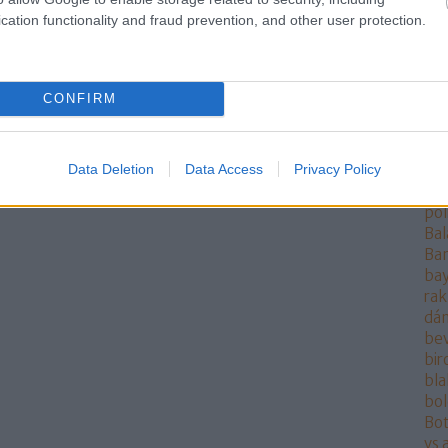
rak
cation functionality and fraud prevention, and other user protection.
ang
ang
Ant
AO
CONFIRM
ára
at
at
Data Deletion
Data Access
Privacy Policy
Aur
aut
pol
Bal
Ba
bay
rak
dán
be
bi
bla
bo
Bot
vs 