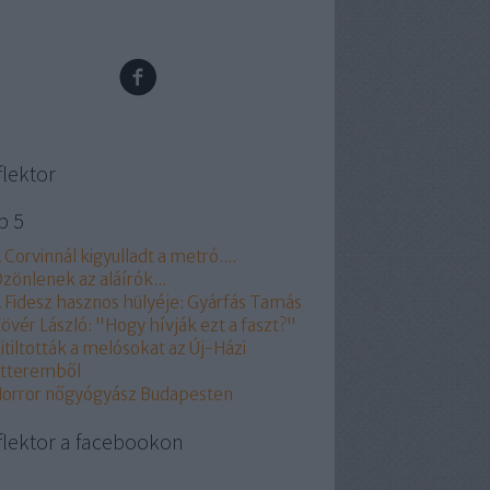
flektor
p 5
 Corvinnál kigyulladt a metró....
zönlenek az aláírók...
 Fidesz hasznos hülyéje: Gyárfás Tamás
övér László: "Hogy hívják ezt a faszt?"
itiltották a melósokat az Új-Házi
tteremből
orror nőgyógyász Budapesten
flektor a facebookon