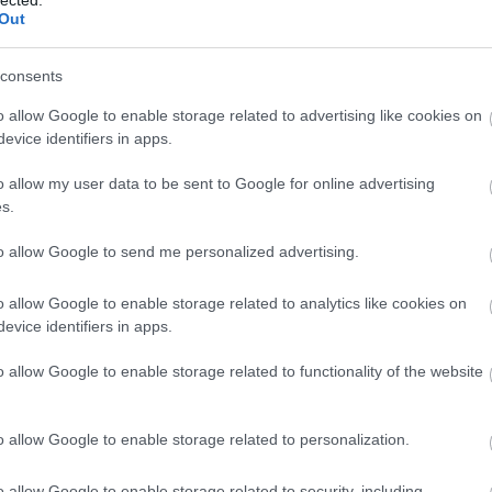
(
20
Out
Som
sze
consents
"Tu
kön
o allow Google to enable storage related to advertising like cookies on
kell
evice identifiers in apps.
öss
idé
o allow my user data to be sent to Google for online advertising
s.
Cí
to allow Google to send me personalized advertising.
.le
20
o allow Google to enable storage related to analytics like cookies on
abo
evice identifiers in apps.
ada
áfa
o allow Google to enable storage related to functionality of the website
bé
ala
al
o allow Google to enable storage related to personalization.
Al
áll
o allow Google to enable storage related to security, including