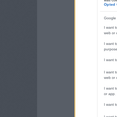
Opted 
Google 
I want t
web or d
I want t
purpose
I want 
I want t
web or d
I want t
or app.
I want t
I want t