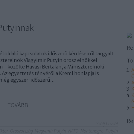
 Putyinnak
Re
toldalú kapcsolatok időszerű kérdéseiről tárgyalt
To
zterelnök Vlagyimir Putyin orosz elnökkel
 - közölte Havasi Bertalan, a Miniszterelnöki
A
. Az egyeztetés tényéről a Kreml honlapja is
Ö
 még egyszer: időszerű…
A
K
K
é
TOVÁBB
H
Re
Szólj hozzá!
iktor
Oroszország
Vlagyimir Putyin
NATO
Montenegro
Putyin