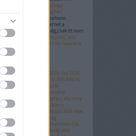
19.03.07. 18:55
)
Hunvald vagy
ogyi? Segítünk a castingban!
kertabor:
@a nagy hohoohooo:
dod hülyegyerek az internet a
yvtár megfelelője féleség,csak itt nem
...
(
2019.03.07. 15:18
)
Összenő, ami
zetartozik: Orbán Viktor Che Guevarát
z
mkék
ngyelország
1956
2006
2006 ősz
2016
17
2018
216
444
444.hu
56
888
888.hu
rtusz
Aczél Endre
adakozás
thalászás
Áder János
adomány
csökkentés
Agrárium
agyfasz
alacsony
r
aláírásgyájtés
alapjovedelem
ptörvény
albérlet
Aldi
Aleppó
álhír
aljas
kotmány
alkotmánybíróság
kotmánybíróság
alkotmánymódosítás
am
állampárt
állampolgárság
alsó