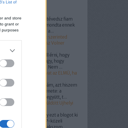
B’s List of
ss topikok
er and store
154:
@Grand Prix 1800: tévedsz fiam
to grant or
vastad ,,maga a gazdád mondta ennek
ed purposes
idiótavolnernek hogy "" a...
20.11.25. 12:11
)
Szavazz: szerinted
el vásárolta meg a Fidesz Volner
ost?
yhollo:
@onlame: El kell érni, hogy
csolják le a hálózatról úgy, hogy
tyás legyen a villanyóra! Nem ...
19.07.07. 19:18
)
Így szívat az ELMÜ, ha
pelemed van!
dencia:
Hát nuszbaumkám, azt hiszem
g világos a választók üzenete: a
almas nagy pofátokkal együtt, t...
19.05.27. 12:10
)
Miért küldött Ujhelyi
kit Puzsérnak?
omil:
Nem tudom, hogy ezt a blogot ki
miért indította -bár LMP-közeli
mélyre/csoportra gyanakszom ...