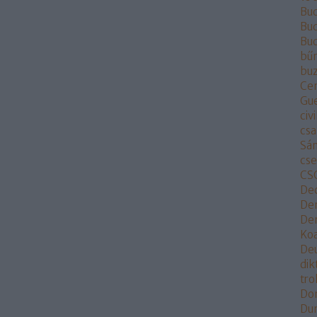
Bu
Bud
Bu
bű
buz
Ce
Gu
civi
csa
Sá
cs
CS
De
De
Dem
Koa
De
dik
tr
Do
Du