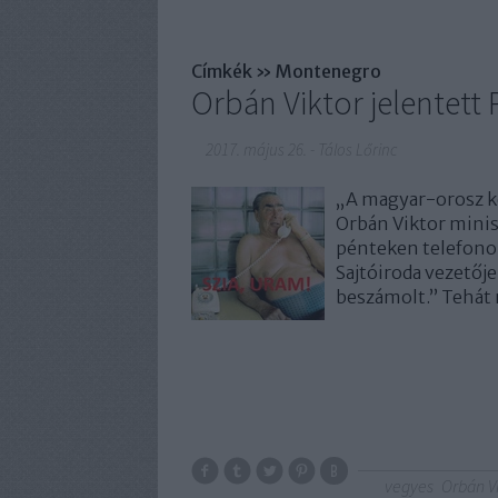
Címkék
»
Montenegro
Orbán Viktor jelentett
2017. május 26.
-
Tálos Lőrinc
„A magyar-orosz ké
Orbán Viktor minis
pénteken telefonon
Sajtóiroda vezetője
beszámolt.” Tehát
vegyes
Orbán V