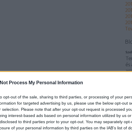
20
201
201
201
To
Bl
Sze
Te
és 
ami
tör
Not Process My Personal Information
je
kif
el
to opt-out of the sale, sharing to third parties, or processing of your per
lő
formation for targeted advertising by us, please use the below opt-out s
fo
r selection. Please note that after your opt-out request is processed y
eing interest-based ads based on personal information utilized by us or
disclosed to third parties prior to your opt-out. You may separately opt-
losure of your personal information by third parties on the IAB’s list of