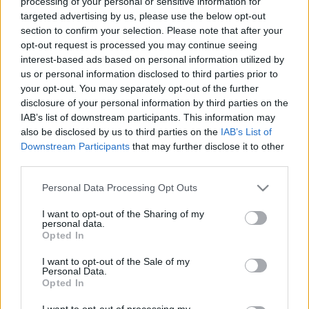
processing of your personal or sensitive information for
targeted advertising by us, please use the below opt-out
section to confirm your selection. Please note that after your
opt-out request is processed you may continue seeing
interest-based ads based on personal information utilized by
us or personal information disclosed to third parties prior to
Reiner Roland: Van-e értelme a
your opt-out. You may separately opt-out of the further
disclosure of your personal information by third parties on the
főpolgármester-jelölti
IAB’s list of downstream participants. This information may
előválasztásnak?
also be disclosed by us to third parties on the
IAB’s List of
Downstream Participants
that may further disclose it to other
Tálos Lőrinc
•
2018. október 31.
1
third parties.
Please note that this website/app uses one or more Google
A Reflektor sorozatot indított a jövő évben esedékes
Personal Data Processing Opt Outs
services and may gather and store information including but
főpolgármester választásról és az azt megelőző
not limited to your visit or usage behaviour. You may click to
I want to opt-out of the Sharing of my
ellenzéki helyezkedésről. Összefogás kell most is,
personal data.
grant or deny consent to Google and its third-party tags to
hátha bejön végre, vagy olyan jelöltek, akik
Opted In
use your data for below specified purposes in below Google
megújítják a közbeszédet? Kell-e előválasztás? Ki lesz
consent section.
I want to opt-out of the Sale of my
Tarlós István végső kihívója? Felkért szerzőink…
Personal Data.
Opted In
I want to opt-out of processing my