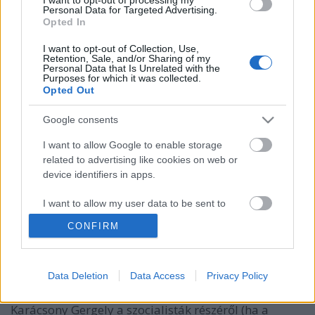
Personal Data for Targeted Advertising.
Opted In
I want to opt-out of Collection, Use,
Retention, Sale, and/or Sharing of my
Personal Data that Is Unrelated with the
Purposes for which it was collected.
Opted Out
Google consents
I want to allow Google to enable storage
related to advertising like cookies on web or
device identifiers in apps.
Puzsér Róbert titka
I want to allow my user data to be sent to
Google for online advertising purposes.
Tálos Lőrinc
•
2018. október 16.
4
CONFIRM
I want to allow Google to send me
Tarlós István bejelentette, hogy újraindul a
personalized advertising.
Data Deletion
Data Access
Privacy Policy
főpolgármesteri tisztségért. Bejelentésére egyből
I want to allow Google to enable storage
támadt három ellenzéki jelölt is. Horváth Csaba és
related to analytics like cookies on web or
Karácsony Gergely a szocialisták részéről (ha a