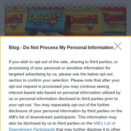
Blog -
Do Not Process My Personal Information
If you wish to opt-out of the sale, sharing to third parties, or
processing of your personal or sensitive information for
targeted advertising by us, please use the below opt-out
section to confirm your selection. Please note that after your
opt-out request is processed you may continue seeing
Se kiköpni, se lenyelni nem lehet
interest-based ads based on personal information utilized by
us or personal information disclosed to third parties prior to
szénhidra
•
2016. november 09.
1
your opt-out. You may separately opt-out of the further
disclosure of your personal information by third parties on the
Az amerikai elnökválasztás eredményén még jó
IAB’s list of downstream participants. This information may
also be disclosed by us to third parties on the
IAB’s List of
ideig elrágódhatunk... Te követed már a
Downstream Participants
that may further disclose it to other
Reflektort a Facebookon? Nem! Akkor ITT most