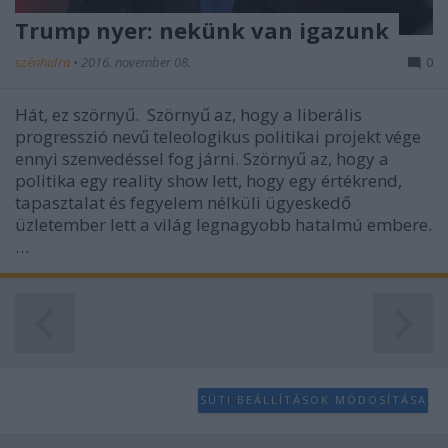
user protection.
Trump nyer: nekünk van igazunk
szénhidra
•
2016. november 08.
0
Hát, ez szörnyű. Szörnyű az, hogy a liberális
progresszió nevű teleologikus politikai projekt vége
ennyi szenvedéssel fog járni. Szörnyű az, hogy a
politika egy reality show lett, hogy egy értékrend,
tapasztalat és fegyelem nélküli ügyeskedő
üzletember lett a világ legnagyobb hatalmú embere.
…
SÜTI BEÁLLÍTÁSOK MÓDOSÍTÁSA