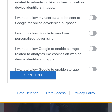
related to advertising like cookies on web or
Azért ez a minimum. Senki se könnyebbüljön meg.
device identifiers in apps.
Azok akik azt hiszik, hogy a liberális progresszió
nyert most tévednek. Ami itt történt az az, hogy az
I want to allow my user data to be sent to
amerikaik választhattak a szokásos és a szokatlan
Google for online advertising purposes.
rossz között és az előbbit választották. A liberális
progresszió nevű teleologikus politikai…
I want to allow Google to send me
personalized advertising.
I want to allow Google to enable storage
related to analytics like cookies on web or
device identifiers in apps.
I want to allow Google to enable storage
related to functionality of the website or app.
CONFIRM
I want to allow Google to enable storage
related to personalization.
Data Deletion
Data Access
Privacy Policy
I want to allow Google to enable storage
related to security, including authentication
functionality and fraud prevention, and other