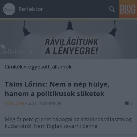
Reflektor
Címkék
»
egyesült_államok
Tálos Lőrinc: Nem a nép hülye,
hanem a politikusok süketek
Tálos Lőrinc
•
2016. november 09.
0
Még öt percig lehet hápogni az általános választójog
kudarcáról. Nem foglak zavarni benne.