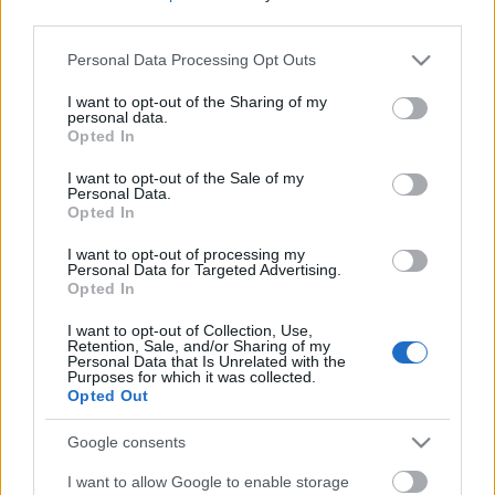
third parties.
megteheted! Köszönjük!
Please note that this website/app uses one or more Google
Personal Data Processing Opt Outs
services and may gather and store information including but
not limited to your visit or usage behaviour. You may click to
I want to opt-out of the Sharing of my
personal data.
grant or deny consent to Google and its third-party tags to
Opted In
use your data for below specified purposes in below Google
consent section.
I want to opt-out of the Sale of my
Personal Data.
Opted In
I want to opt-out of processing my
Personal Data for Targeted Advertising.
Opted In
I want to opt-out of Collection, Use,
Retention, Sale, and/or Sharing of my
Personal Data that Is Unrelated with the
Purposes for which it was collected.
Opted Out
Clinton nyer: nekünk van igazunk
Google consents
szénhidra
•
2016. november 08.
0
I want to allow Google to enable storage