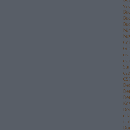
vs 
Bu
Bud
Bu
bű
buz
Ce
Gu
civi
csa
Sá
cs
CS
De
De
Dem
Koa
De
dik
tr
Do