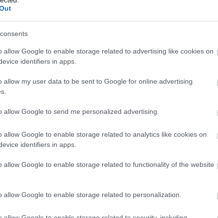
és 
Out
sze
(
20
Som
consents
sze
"Tu
o allow Google to enable storage related to advertising like cookies on
kön
evice identifiers in apps.
kell
o allow my user data to be sent to Google for online advertising
öss
s.
idé
Cí
to allow Google to send me personalized advertising.
.le
o allow Google to enable storage related to analytics like cookies on
20
evice identifiers in apps.
abo
ada
o allow Google to enable storage related to functionality of the website
áfa
bé
ala
o allow Google to enable storage related to personalization.
al
Al
o allow Google to enable storage related to security, including