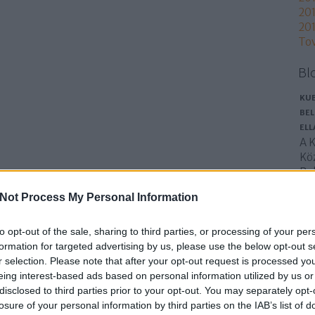
201
201
To
Bl
KUB
BEL
EL
A K
Kö
Be
új 
Not Process My Personal Information
be
áta
Az
to opt-out of the sale, sharing to third parties, or processing of your per
át
formation for targeted advertising by us, please use the below opt-out s
sz
r selection. Please note that after your opt-out request is processed y
eing interest-based ads based on personal information utilized by us or
cu
disclosed to third parties prior to your opt-out. You may separately opt-
losure of your personal information by third parties on the IAB’s list of