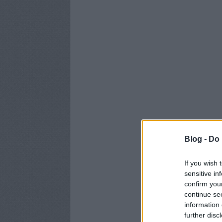
Blog -
Do 
If you wish 
sensitive in
confirm you
continue se
information 
further disc