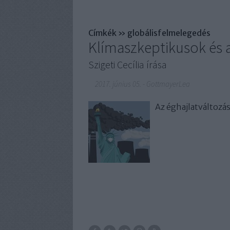
Címkék
»
globálisfelmelegedés
Klímaszkeptikusok és a
Szigeti Cecília írása
2017. június 05.
-
GottmayerLea
Az éghajlatváltozás