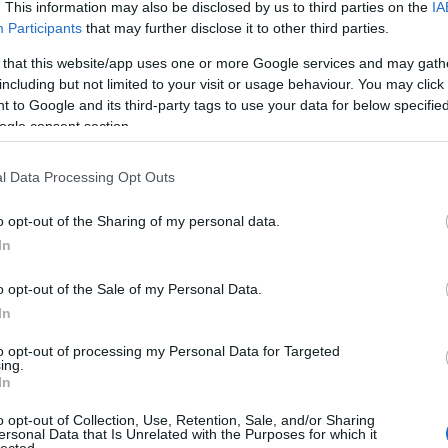
. This information may also be disclosed by us to third parties on the
IA
Participants
that may further disclose it to other third parties.
Fri
 that this website/app uses one or more Google services and may gath
including but not limited to your visit or usage behaviour. You may click 
tu-
 to Google and its third-party tags to use your data for below specifi
,ol
ogle consent section.
az 
(
20
miv
l Data Processing Opt Outs
Ján
nag
o opt-out of the Sharing of my personal data.
kap
In
kár
(
20
o opt-out of the Sale of my Personal Data.
na
In
ten
elé
to opt-out of processing my Personal Data for Targeted
hat
ing.
In
(
20
cso
o opt-out of Collection, Use, Retention, Sale, and/or Sharing
Bog
ersonal Data that Is Unrelated with the Purposes for which it
lected.