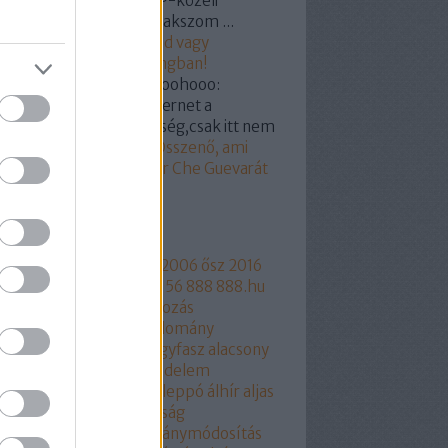
miért indította -bár LMP-közeli
mélyre/csoportra gyanakszom ...
19.03.07. 18:55
)
Hunvald vagy
ogyi? Segítünk a castingban!
kertabor:
@a nagy hohoohooo:
dod hülyegyerek az internet a
yvtár megfelelője féleség,csak itt nem
...
(
2019.03.07. 15:18
)
Összenő, ami
zetartozik: Orbán Viktor Che Guevarát
z
mkék
ngyelország
1956
2006
2006 ősz
2016
17
2018
216
444
444.hu
56
888
888.hu
rtusz
Aczél Endre
adakozás
thalászás
Áder János
adomány
csökkentés
Agrárium
agyfasz
alacsony
r
aláírásgyájtés
alapjovedelem
ptörvény
albérlet
Aldi
Aleppó
álhír
aljas
kotmány
alkotmánybíróság
kotmánybíróság
alkotmánymódosítás