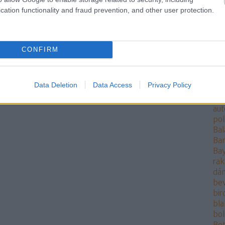
áll
cation functionality and fraud prevention, and other user protection.
rak
ang
ang
Ant
CONFIRM
AO
ára
at
Data Deletion
Data Access
Privacy Policy
at
Aur
aut
pol
Bal
Ba
Bay
rak
dán
be
bi
bla
bo
Bot