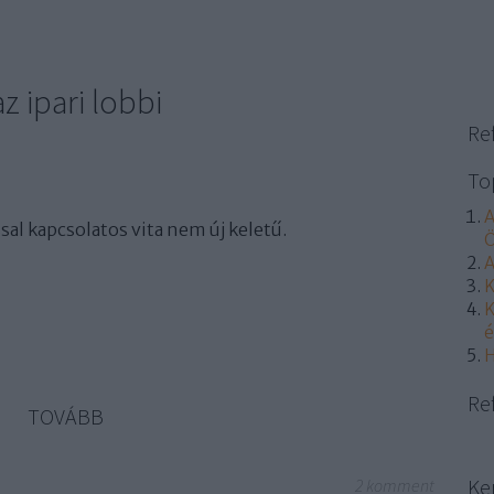
z ipari lobbi
Re
To
A
sal kapcsolatos vita nem új keletű.
Ö
A
K
K
é
H
Re
TOVÁBB
Ke
2
komment