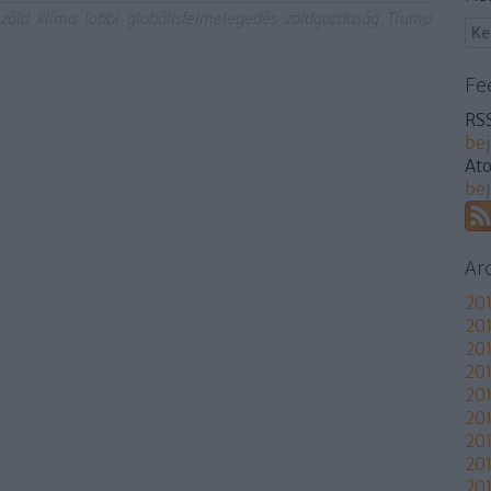
zöld
klíma
lobbi
globálisfelmelegedés
zöldgazdaság
Trump
Fe
RSS
be
At
be
Ar
201
201
201
201
20
20
201
20
201