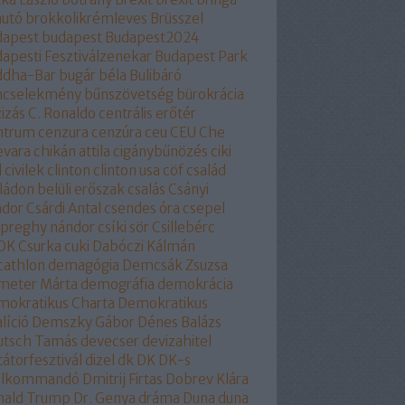
autó
brokkolikrémleves
Brüsszel
dapest
budapest
Budapest2024
apesti Fesztiválzenekar
Budapest Park
ddha-Bar
bugár béla
Bulibáró
ncselekmény
bűnszövetség
bürokrácia
izás
C. Ronaldo
centrális erőtér
ntrum
cenzura
cenzúra
ceu
CEU
Che
evara
chikán attila
cigánybűnözés
ciki
l
civilek
clinton
clinton usa
cöf
család
ládon belüli erőszak
csalás
Csányi
ndor
Csárdi Antal
csendes óra
csepel
epreghy nándor
csíki sör
Csillebérc
OK
Csurka
cuki
Dabóczi Kálmán
cathlon
demagógia
Demcsák Zsuzsa
meter Márta
demográfia
demokrácia
okratikus Charta
Demokratikus
líció
Demszky Gábor
Dénes Balázs
utsch Tamás
devecser
devizahitel
tátorfesztivál
dizel
dk
DK
DK-s
ollkommandó
Dmitrij Firtas
Dobrev Klára
nald Trump
Dr. Genya
dráma
Duna
duna