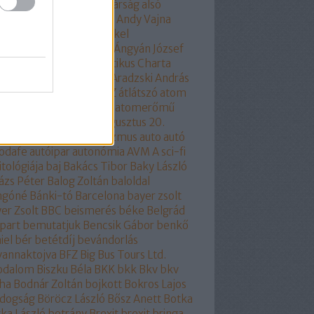
am
állampárt
állampolgárság
alsó
part
áltudomány
alvilág
Andy Vajna
ela merkel
Angela Merkel
olhülyékhülyeangolok
Ángyán József
all József
Antidemokratikus Charta
SZ
apátia
Apró Piroska
Aradzski András
mszolgáltatás
áruló
ÁSZ
átlátszó
atom
ombaleset
atomenergia
atomerőmű
omlobbi
Auchan
audi
augusztus 20.
óra
auróra
Ausztria
autizmus
auto
autó
odafe
autóipar
autonómia
AVM
A sci-fi
itológiája
baj
Bakács Tibor
Baky László
ázs Péter
Balog Zoltán
baloldal
ngóné
Bánki-tó
Barcelona
bayer zsolt
er Zsolt
BBC
beismerés
béke
Belgrád
part
bemutatjuk
Bencsik Gábor
benkő
iel
bér
betétdíj
bevándorlás
vannaktojva
BFZ
Big Bus Tours Ltd.
rodalom
Biszku Béla
BKK
bkk
Bkv
bkv
ha
Bodnár Zoltán
bojkott
Bokros Lajos
ldogság
Böröcz László
Bősz Anett
Botka
ka László
botrány
Brexit
brexit
bringa