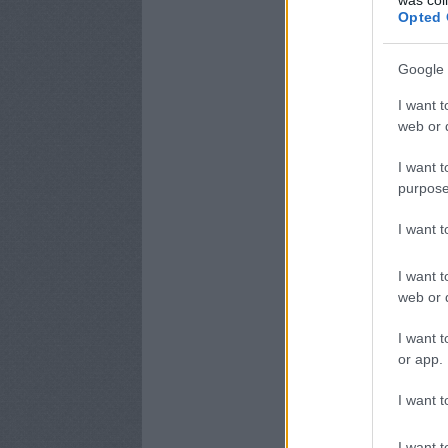
Opted 
Google 
I want t
web or d
I want t
purpose
I want 
I want t
web or d
I want t
or app.
I want t
I want t