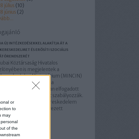
8 július
(
10
)
8 június
(
2
)
vább
...
ogajánló
A ÚJ INTÉZKEDÉSEKKEL ALAKÍTJA ÁT A
KERESKEDELMET ÉS ERŐSÍTI SZOCIÁLIS
LÁTÓRENDSZERÉT
ubai Köztársaság Hivatalos
zlönyében is megjelentek a
lkereskedelmi Minisztérium (MINCIN)
rendelkezései, amelyek a
lkereskedelmi ágazatban elfogadott
lakítások végrehajtását szabályozzák.
 intézkedések a nagykereskedelem
sonal or
szervezésére, az úgynevezett
ection to
omszédsági piacok…
ou may
 personal
basolidaridad.blog.hu
out of the
 downstream