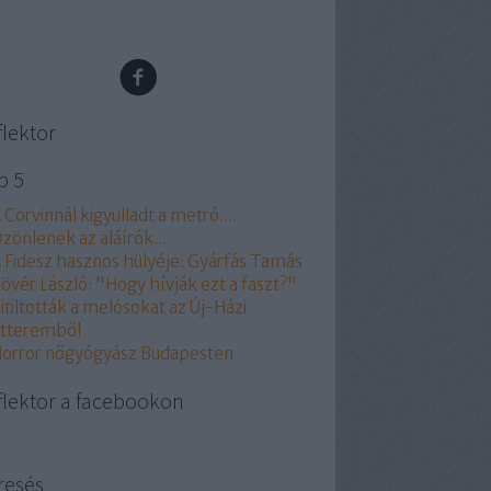
flektor
p 5
 Corvinnál kigyulladt a metró....
zönlenek az aláírók...
 Fidesz hasznos hülyéje: Gyárfás Tamás
övér László: "Hogy hívják ezt a faszt?"
itiltották a melósokat az Új-Házi
tteremből
orror nőgyógyász Budapesten
flektor a facebookon
resés