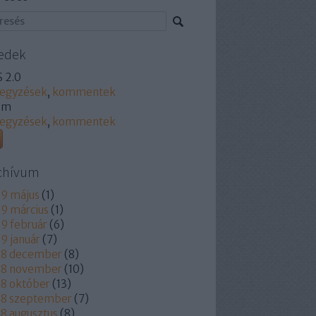
edek
 2.0
jegyzések
,
kommentek
om
jegyzések
,
kommentek
chívum
9 május
(
1
)
9 március
(
1
)
9 február
(
6
)
9 január
(
7
)
18 december
(
8
)
18 november
(
10
)
8 október
(
13
)
18 szeptember
(
7
)
8 augusztus
(
8
)