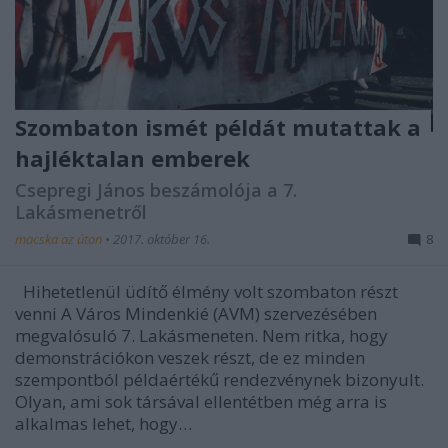
Szombaton ismét példát mutattak a
hajléktalan emberek
Csepregi János beszámolója a 7.
Lakásmenetről
macska az úton
•
2017. október 16.
8
Hihetetlenül üdítő élmény volt szombaton részt
venni A Város Mindenkié (AVM) szervezésében
megvalósuló 7. Lakásmeneten. Nem ritka, hogy
demonstrációkon veszek részt, de ez minden
szempontból példaértékű rendezvénynek bizonyult.
Olyan, ami sok társával ellentétben még arra is
alkalmas lehet, hogy…