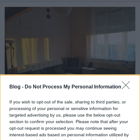
Blog -
Do Not Process My Personal Information
Erőszakos állami beavatkozást vagy
If you wish to opt-out of the sale, sharing to third parties, or
processing of your personal or sensitive information for
a piac mindenekfelett?
targeted advertising by us, please use the below opt-out
section to confirm your selection. Please note that after your
Személyes tapasztalatok a lakáskiadás terén -
opt-out request is processed you may continue seeing
IV. rész
interest-based ads based on personal information utilized by
macska az úton
•
2017. január 01.
5