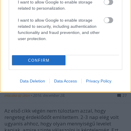
I want to allow Google to enable storage
related to personalization.
I want to allow Google to enable storage
related to security, including authentication
functionality and fraud prevention, and other
user protection.
CONFIRM
Melegek és gyerekesek kíméljenek!
Személyes tapasztalatok a lakáskiadás terén -
Data Deletion
Data Access
Privacy Policy
II. rész
macska az úton
•
2016. december 28.
27
Az első cikk végén nem túloztam azzal, hogy
rengeteg érdeklődőt említettem. 2-3 nap elég volt
ugyanis ahhoz, hogy olyan mennyiségű levelet
kapjak, amire szinte válaszolni is képtelenség. Ezt