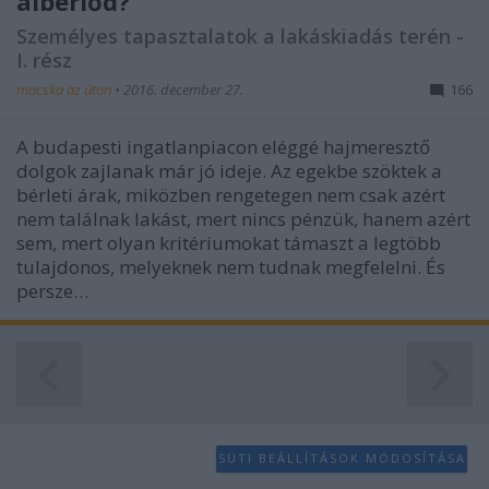
albérlőd?
Személyes tapasztalatok a lakáskiadás terén -
I. rész
macska az úton
•
2016. december 27.
166
A budapesti ingatlanpiacon eléggé hajmeresztő
dolgok zajlanak már jó ideje. Az egekbe szöktek a
bérleti árak, miközben rengetegen nem csak azért
nem találnak lakást, mert nincs pénzük, hanem azért
sem, mert olyan kritériumokat támaszt a legtöbb
tulajdonos, melyeknek nem tudnak megfelelni. És
persze…
SÜTI BEÁLLÍTÁSOK MÓDOSÍTÁSA