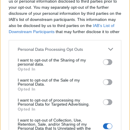
us or personal information disclosed to third parties prior to
your opt-out. You may separately opt-out of the further
Ha jól sejtem, most sokan felhördülnek, majd azt
disclosure of your personal information by third parties on the
mondják, olyan, hogy kifizethetetlen albérlet nincs,
IAB’s list of downstream participants. This information may
hiszen a piac úgy működik, hogy annál többet nem
also be disclosed by us to third parties on the
IAB’s List of
Downstream Participants
that may further disclose it to other
lehet elkérni, mint amennyit kifizetnek egy ingatlan
third parties.
bérléséért. Kétségtelen, hogy a kereslet ma sokkal
nagyobb a kínálatnál,…
Please note that this website/app uses one or more Google
Personal Data Processing Opt Outs
services and may gather and store information including but
not limited to your visit or usage behaviour. You may click to
I want to opt-out of the Sharing of my
personal data.
grant or deny consent to Google and its third-party tags to
Opted In
use your data for below specified purposes in below Google
consent section.
I want to opt-out of the Sale of my
Personal Data.
Opted In
I want to opt-out of processing my
Personal Data for Targeted Advertising.
Opted In
I want to opt-out of Collection, Use,
Retention, Sale, and/or Sharing of my
Personal Data that Is Unrelated with the