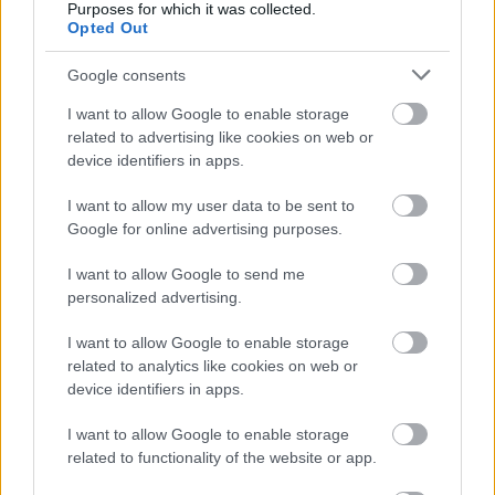
Purposes for which it was collected.
Opted Out
Ne csinálj valóságshow-t a bérlőd
Google consents
életéből!
I want to allow Google to enable storage
Személyes tapasztalatok a lakáskiadás terén -
related to advertising like cookies on web or
III. rész
device identifiers in apps.
macska az úton
•
2016. december 30.
11
I want to allow my user data to be sent to
Google for online advertising purposes.
Ahogyan a jelenlegi lakónk kiköltözéssel kapcsolatos
jelzése, úgy a hirdetés feladásának ötlete is hirtelen
I want to allow Google to send me
jött. A lakás ugyan csak január végén szabadul fel,
personalized advertising.
de úgy gondoltuk, nem árt időben elkezdeni az új
I want to allow Google to enable storage
bérlő kiválasztásának folyamatát. Ahogy korábban
related to analytics like cookies on web or
is írtam már, semmiképp nem szerettünk…
device identifiers in apps.
I want to allow Google to enable storage
related to functionality of the website or app.