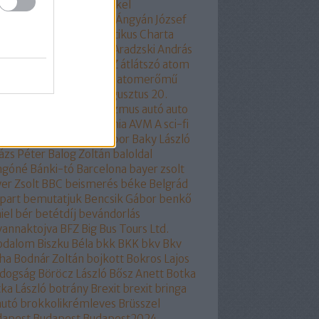
ela Merkel
angela merkel
olhülyékhülyeangolok
Ángyán József
all József
Antidemokratikus Charta
SZ
apátia
Apró Piroska
Aradzski András
mszolgáltatás
áruló
ÁSZ
átlátszó
atom
ombaleset
atomenergia
atomerőmű
omlobbi
Auchan
audi
augusztus 20.
óra
auróra
Ausztria
autizmus
autó
auto
odafe
autóipar
autonómia
AVM
A sci-fi
itológiája
baj
Bakács Tibor
Baky László
ázs Péter
Balog Zoltán
baloldal
ngóné
Bánki-tó
Barcelona
bayer zsolt
er Zsolt
BBC
beismerés
béke
Belgrád
part
bemutatjuk
Bencsik Gábor
benkő
iel
bér
betétdíj
bevándorlás
vannaktojva
BFZ
Big Bus Tours Ltd.
rodalom
Biszku Béla
bkk
BKK
bkv
Bkv
ha
Bodnár Zoltán
bojkott
Bokros Lajos
ldogság
Böröcz László
Bősz Anett
Botka
ka László
botrány
Brexit
brexit
bringa
autó
brokkolikrémleves
Brüsszel
dapest
Budapest
Budapest2024