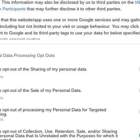
on Intézet…
. This information may also be disclosed by us to third parties on the
IA
Fri
Participants
that may further disclose it to other third parties.
tu-
 that this website/app uses one or more Google services and may gath
,ol
including but not limited to your visit or usage behaviour. You may click 
TOVÁBB
az 
 to Google and its third-party tags to use your data for below specifi
(
20
ogle consent section.
miv
10
komment
Ján
nag
tt
mi
baloldal
előválasztás
Gyurcsány Ferenc
DK
Együtt2018
l Data Processing Opt Outs
kap
kár
o opt-out of the Sharing of my personal data.
(
20
In
na
ten
o opt-out of the Sale of my Personal Data.
elé
In
hat
(
20
to opt-out of processing my Personal Data for Targeted
cso
ing.
In
Bog
és 
o opt-out of Collection, Use, Retention, Sale, and/or Sharing
sze
ersonal Data that Is Unrelated with the Purposes for which it
lected.