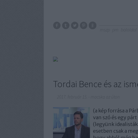
mszp
pm
baloldal
Tordai Bence és az isme
2017. február 15.
-
macska az úton
(a kép forrása a Pá
van szó és egy párt
(legyünk idealistá
esetben csak a meg
hogy abból még ha