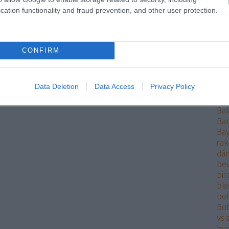
Ang
cation functionality and fraud prevention, and other user protection.
ang
Ant
AO
ára
CONFIRM
at
at
Aur
Data Deletion
Data Access
Privacy Policy
aut
pol
Bal
Ba
Bay
rak
dán
be
bi
bla
bo
Bot
vs 
bu