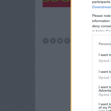
gründolt Republik
participants
Downstream 
Please note
information 
deny consent
in below Go
mszp
pm
együ
Persona
I want t
Opted 
I want t
Opted 
I want 
Advertis
Opted 
I want t
of my P
was col