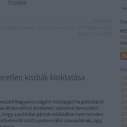
TOVÁBB
6
komment
Fe
összefogás
vendég
dk
2018
momentum
LMP
Magyarország
RSS
Együtt
Együtt2018
be
At
be
Ar
retlen kisdiák kioktatása
201
201
201
201
rbeszéd Magyarországért honlapja) Ha politikáról
20
 az általa vallott értékeket szeretné bemutatni
20
k, hogy a politikai pártok működése nem minden
201
20
élhetésről szól) a potenciális szavazóknak, úgy,
201
szna is…