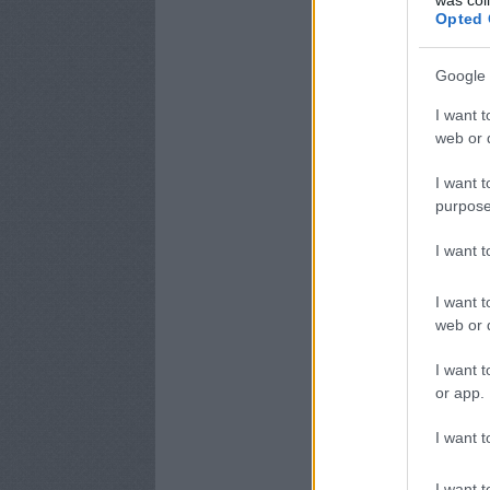
Opted 
Google 
I want t
web or d
I want t
purpose
I want 
I want t
web or d
I want t
or app.
I want t
I want t