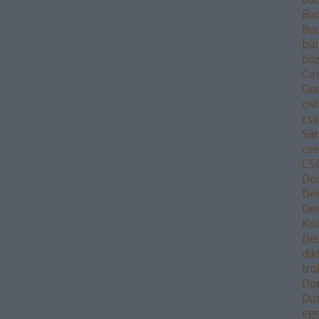
Bud
Bu
bű
buz
Ce
Gu
civi
csa
Sá
cs
CS
De
De
Dem
Koa
De
dik
tr
Do
Du
eg