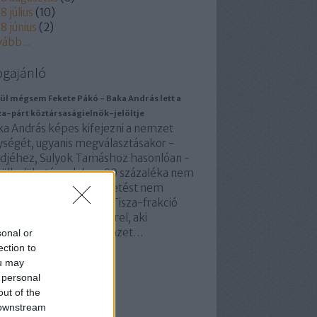
8 július
(
10
)
8 június
(
2
)
vább
...
ogajánló
ül mégsem Fekete Pákó - Baka András lett a
za-párt köztársaságielnök-jelöltje
ka András képes kifejezni a nemzet
ységét, ugyanis megválasztásakor -
ődjéhez, Sulyok Tamáshoz hasonlóan -
rülbelül a társadalom 90 százaléka nem
meri. Társadalmi egyeztetést nem
lett lefolytatni, mert a Tisza-frakció
eztetett Magyar Péterrel, aki
kéletesen kifejezi a nemzet…
sonal or
ection to
abfantom.blog.hu
ou may
 personal
out of the
 downstream