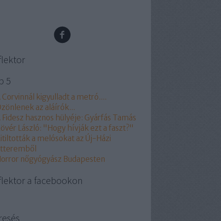
flektor
p 5
 Corvinnál kigyulladt a metró....
zönlenek az aláírók...
 Fidesz hasznos hülyéje: Gyárfás Tamás
övér László: "Hogy hívják ezt a faszt?"
itiltották a melósokat az Új-Házi
tteremből
orror nőgyógyász Budapesten
flektor a facebookon
resés