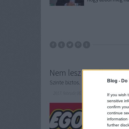
Nem lesz előválasztás
Blog -
Do 
Szinte biztos.
2017. február 06.
-
szénhidra
If you wish 
sensitive in
Nagy politikai inno
confirm you
előválasztást. A fe
continue se
nálunk ismeretlen,
information 
meghonosodni. Ha j
further disc