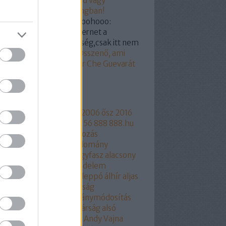
19.03.07. 18:55
)
Hunvald vagy
ogyi? Segítünk a castingban!
kertabor:
@a nagy hohoohooo:
dod hülyegyerek az internet a
yvtár megfelelője féleség,csak itt nem
...
(
2019.03.07. 15:18
)
Összenő, ami
zetartozik: Orbán Viktor Che Guevarát
z
mkék
ngyelország
1956
2006
2006 ősz
2016
17
2018
216
444
444.hu
56
888
888.hu
rtusz
Aczél Endre
adakozás
thalászás
Áder János
adomány
csökkentés
Agrárium
agyfasz
alacsony
r
aláírásgyájtés
alapjovedelem
ptörvény
albérlet
Aldi
Aleppó
álhír
aljas
kotmány
Alkotmánybíróság
kotmánybíróság
alkotmánymódosítás
am
állampárt
állampolgárság
alsó
part
áltudomány
alvilág
Andy Vajna