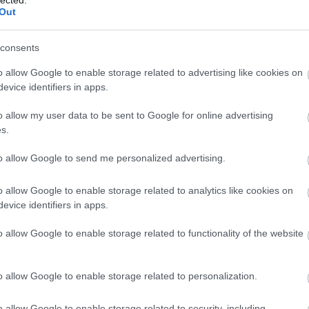
(
20
Out
Som
sze
"Tu
consents
kön
kell
o allow Google to enable storage related to advertising like cookies on
öss
evice identifiers in apps.
idé
o allow my user data to be sent to Google for online advertising
Cí
s.
.le
to allow Google to send me personalized advertising.
20
abo
o allow Google to enable storage related to analytics like cookies on
ada
evice identifiers in apps.
áfa
bé
o allow Google to enable storage related to functionality of the website
ala
al
al
o allow Google to enable storage related to personalization.
áll
rak
o allow Google to enable storage related to security, including