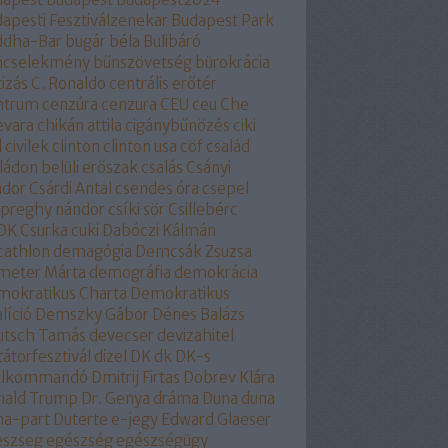
apesti Fesztiválzenekar
Budapest Park
ddha-Bar
bugár béla
Bulibáró
ncselekmény
bűnszövetség
bürokrácia
izás
C. Ronaldo
centrális erőtér
ntrum
cenzúra
cenzura
CEU
ceu
Che
evara
chikán attila
cigánybűnözés
ciki
l
civilek
clinton
clinton usa
cöf
család
ládon belüli erőszak
csalás
Csányi
ndor
Csárdi Antal
csendes óra
csepel
epreghy nándor
csíki sör
Csillebérc
OK
Csurka
cuki
Dabóczi Kálmán
cathlon
demagógia
Demcsák Zsuzsa
meter Márta
demográfia
demokrácia
okratikus Charta
Demokratikus
líció
Demszky Gábor
Dénes Balázs
utsch Tamás
devecser
devizahitel
tátorfesztivál
dizel
DK
dk
DK-s
ollkommandó
Dmitrij Firtas
Dobrev Klára
nald Trump
Dr. Genya
dráma
Duna
duna
na-part
Duterte
e-jegy
Edward Glaeser
eszseg
egészség
egészségügy