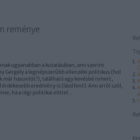
en reménye
Re
To
A
nak ugyanabban a kutatásában, ami szerint
Ö
y Gergely a legnépszerűbb ellenzéki politikus (hol
A
nk már hasonlót?), található egy kevésbé ismert,
K
l érdekesebb eredmény is (lásd fent). Ami arról szól,
K
ne, ha a régi politikai elittel…
é
H
Re
Ke