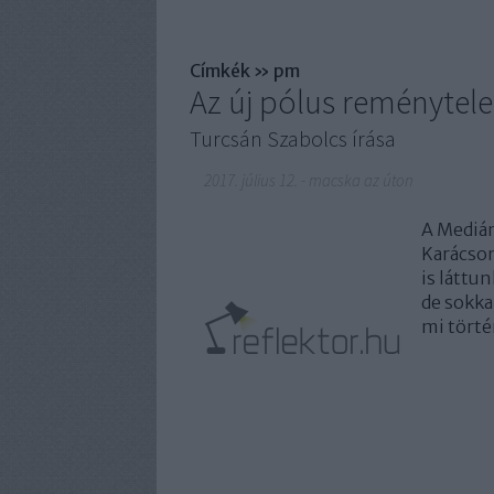
Címkék
»
pm
Az új pólus reménytel
Turcsán Szabolcs írása
2017. július 12.
-
macska az úton
A Medián
Karácson
is láttu
de sokka
mi történ