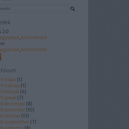
edek
 2.0
jegyzések
,
kommentek
om
jegyzések
,
kommentek
chívum
9 május
(
1
)
9 március
(
1
)
9 február
(
6
)
9 január
(
7
)
18 december
(
8
)
18 november
(
10
)
8 október
(
13
)
18 szeptember
(
7
)
8 augusztus
(
8
)