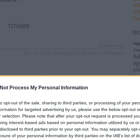
201
201
To
TOVÁBB
Bl
Vég
24
komment
Tis
pm
mi
lottó
összefogás
tordai bence
Párbeszéd
Ba
eg
el
 Magyarországon?
kö
is
Not Process My Personal Information
kel
egy
tö
to opt-out of the sale, sharing to third parties, or processing of your per
formation for targeted advertising by us, please use the below opt-out s
sz
vációnak próbálták beállítani a baloldalon az
r selection. Please note that after your opt-out request is processed y
lvetés akár működhetett is volna, de ez az intézmény
eing interest-based ads based on personal information utilized by us or
 politikai kultúránkban pedig nem is fog
disclosed to third parties prior to your opt-out. You may separately opt-
ól emlékezem, akkor Horn Gábor illetve az ő általa
losure of your personal information by third parties on the IAB’s list of