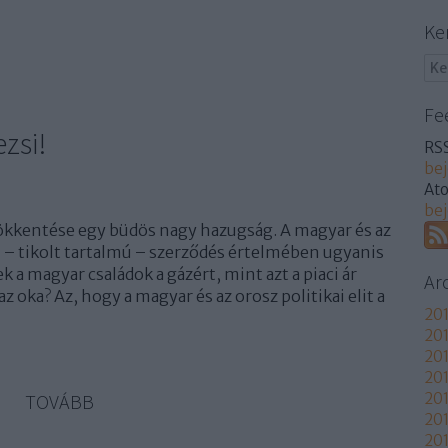
Ke
Fe
zsi!
RSS
be
At
be
ökkentése egy büdös nagy hazugság. A magyar és az
i – tikolt tartalmú – szerződés értelmében ugyanis
k a magyar családok a gázért, mint azt a piaci ár
Ar
z oka? Az, hogy a magyar és az orosz politikai elit a
201
201
201
201
TOVÁBB
20
20
201