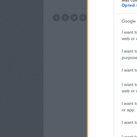
Opted 
Google 
I want t
web or d
I want t
purpose
I want 
I want t
web or d
I want t
or app.
I want t
I want t