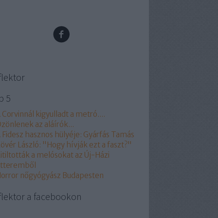
flektor
p 5
 Corvinnál kigyulladt a metró....
zönlenek az aláírók...
 Fidesz hasznos hülyéje: Gyárfás Tamás
övér László: "Hogy hívják ezt a faszt?"
itiltották a melósokat az Új-Házi
tteremből
orror nőgyógyász Budapesten
flektor a facebookon