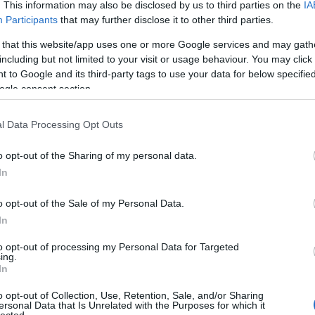
. This information may also be disclosed by us to third parties on the
IA
61
komment
Participants
that may further disclose it to other third parties.
Fri
ág
ügyfélszolgálat
rezsi
kikapcsolás
áramszolgáltatás
ELMŰ
rezsicsökkentés
 that this website/app uses one or more Google services and may gath
tu-
including but not limited to your visit or usage behaviour. You may click 
,ol
 to Google and its third-party tags to use your data for below specifi
az 
ogle consent section.
(
20
zug demagógia
miv
Ján
l Data Processing Opt Outs
nag
kap
o opt-out of the Sharing of my personal data.
kár
In
(
20
rezsicsökkentése demagóg politikai
na
lmány, mely elhiteti a választókkal, hogy ez a
o opt-out of the Sale of my Personal Data.
ten
eiket szolgálja. Valójában az történt korábban,
In
elé
v úton, törvényi diktátummal csökkentette az
hat
 most szeptemberre újabb,…
to opt-out of processing my Personal Data for Targeted
(
20
ing.
cso
In
Bog
o opt-out of Collection, Use, Retention, Sale, and/or Sharing
és 
TOVÁBB
ersonal Data that Is Unrelated with the Purposes for which it
sze
lected.