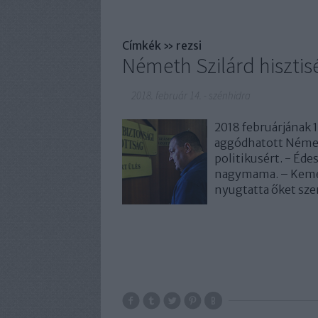
Címkék
»
rezsi
Németh Szilárd hisztisé
2018. február 14.
-
szénhidra
2018 februárjának 
aggódhatott Németh
politikusért. - Éd
nagymama. – Kemén
nyugtatta őket sze