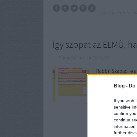
gáz
mi
számla
gá
Így szopat az ELMŰ, h
2018. január 04.
-
Tálos Lőrinc
- Rabbi! Szabad-e
szabad! - És rabbi
tanulmányozni? - 
Blog -
Do 
tanulmányozni!
If you wish 
sensitive in
confirm you
continue se
information 
further disc