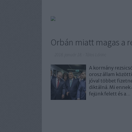
Orbán miatt magas a re
2018. január 18.
-
Tálos Lőrinc
A kormány rezsics
orosz állam között
jóval többet fizetne
diktálná. Mi ennek a
fejünk felett és a…