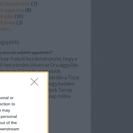
18 szeptember
(
7
)
8 augusztus
(
8
)
8 július
(
10
)
8 június
(
2
)
vább
...
ogajánló
 sincs társadalmi egyeztetés?
Tisza-frakció kezdeményezte, hogy a
ő heti plenáris ülésen az Országgyűlés
tsön az új köztársasági elnök
emélyéről”– posztolta szerdán a Tisza
acebookra. A párt írta, hogy kedden
rtják meg a szavazást Sulyok Tamás
djáról. Ezek szerint hat nap múlva
sonal or
vazni akar a párt a…
ection to
abfantom.blog.hu
ou may
 personal
out of the
 downstream