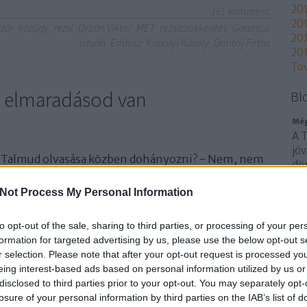
20
161
komment
201
zár
közügy
rezsi
Orbán Viktor
MET
rezsicsökkentés
Garancsi
201
István
Emfesz
Kapolyi Károly
Dmitrij Firtas
201
To
a elmaradásod van
Bl
Még
A 
jöv
 a Talmud olvasása közben dohányozni? - Nem, nem
dön
, ha már rágyújtottam, azért elővehetem a Talmudot
sz
Természetesen, a Talmudot mindig szabad
Not Process My Personal Information
a F
ta
utó
to opt-out of the sale, sharing to third parties, or processing of your per
sza
formation for targeted advertising by us, please use the below opt-out s
sz
r selection. Please note that after your opt-out request is processed y
eing interest-based ads based on personal information utilized by us or
TOVÁBB
disclosed to third parties prior to your opt-out. You may separately opt-
losure of your personal information by third parties on the IAB’s list of