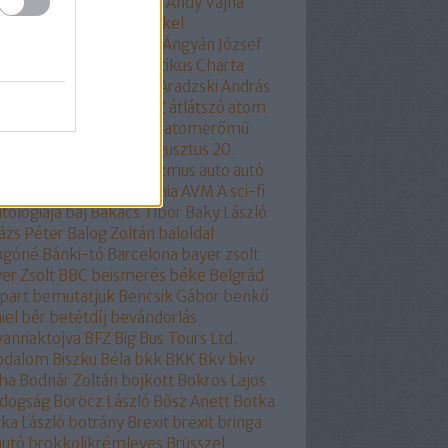
part
áltudomány
alvilág
Andy Vajna
ela Merkel
angela merkel
olhülyékhülyeangolok
Ángyán József
all József
Antidemokratikus Charta
SZ
apátia
Apró Piroska
Aradzski András
mszolgáltatás
áruló
ÁSZ
átlátszó
atom
ombaleset
atomenergia
atomerőmű
omlobbi
Auchan
audi
augusztus 20.
óra
auróra
Ausztria
autizmus
auto
autó
odafe
autóipar
autonómia
AVM
A sci-fi
itológiája
baj
Bakács Tibor
Baky László
ázs Péter
Balog Zoltán
baloldal
ngóné
Bánki-tó
Barcelona
bayer zsolt
er Zsolt
BBC
beismerés
béke
Belgrád
part
bemutatjuk
Bencsik Gábor
benkő
iel
bér
betétdíj
bevándorlás
vannaktojva
BFZ
Big Bus Tours Ltd.
rodalom
Biszku Béla
bkk
BKK
Bkv
bkv
ha
Bodnár Zoltán
bojkott
Bokros Lajos
ldogság
Böröcz László
Bősz Anett
Botka
ka László
botrány
Brexit
brexit
bringa
autó
brokkolikrémleves
Brüsszel