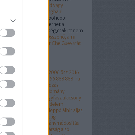
19.03.07. 18:55
)
Hunvald vagy
ogyi? Segítünk a castingban!
kertabor:
@a nagy hohoohooo:
dod hülyegyerek az internet a
yvtár megfelelője féleség,csak itt nem
...
(
2019.03.07. 15:18
)
Összenő, ami
zetartozik: Orbán Viktor Che Guevarát
z
mkék
ngyelország
1956
2006
2006 ősz
2016
17
2018
216
444
444.hu
56
888
888.hu
rtusz
Aczél Endre
adakozás
thalászás
Áder János
adomány
csökkentés
Agrárium
agyfasz
alacsony
r
aláírásgyájtés
alapjovedelem
ptörvény
albérlet
Aldi
Aleppó
álhír
aljas
kotmány
alkotmánybíróság
kotmánybíróság
alkotmánymódosítás
am
állampárt
állampolgárság
alsó