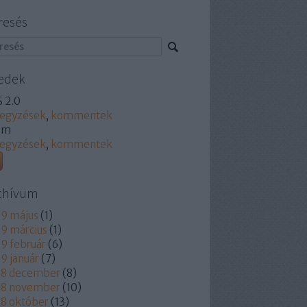
resés
edek
 2.0
jegyzések
,
kommentek
om
jegyzések
,
kommentek
chívum
9 május
(
1
)
9 március
(
1
)
9 február
(
6
)
9 január
(
7
)
18 december
(
8
)
18 november
(
10
)
8 október
(
13
)