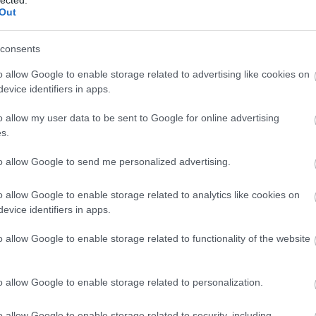
(
20
Out
Som
71
komment
sze
consents
vendég
demagógia
rezsi
vendégposzt
rezsicsökkentés
"Tu
kön
o allow Google to enable storage related to advertising like cookies on
kell
evice identifiers in apps.
öss
idé
o allow my user data to be sent to Google for online advertising
s.
Cí
to allow Google to send me personalized advertising.
.le
20
o allow Google to enable storage related to analytics like cookies on
abo
evice identifiers in apps.
ada
áfa
o allow Google to enable storage related to functionality of the website
bé
ala
al
o allow Google to enable storage related to personalization.
Al
áll
o allow Google to enable storage related to security, including