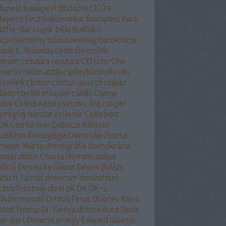
dapest
budapest
Budapest2024
apesti Fesztiválzenekar
Budapest Park
ddha-Bar
bugár béla
Bulibáró
ncselekmény
bűnszövetség
bürokrácia
izás
C. Ronaldo
centrális erőtér
ntrum
cenzúra
cenzura
CEU
ceu
Che
evara
chikán attila
cigánybűnözés
ciki
l
civilek
clinton
clinton usa
cöf
család
ládon belüli erőszak
csalás
Csányi
ndor
Csárdi Antal
csendes óra
csepel
epreghy nándor
csíki sör
Csillebérc
OK
Csurka
cuki
Dabóczi Kálmán
cathlon
demagógia
Demcsák Zsuzsa
meter Márta
demográfia
demokrácia
okratikus Charta
Demokratikus
líció
Demszky Gábor
Dénes Balázs
utsch Tamás
devecser
devizahitel
tátorfesztivál
dizel
dk
DK
DK-s
ollkommandó
Dmitrij Firtas
Dobrev Klára
nald Trump
Dr. Genya
dráma
duna
Duna
na-part
Duterte
e-jegy
Edward Glaeser