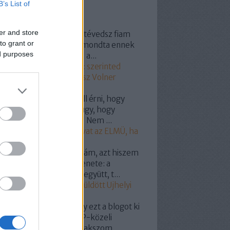
B’s List of
ss topikok
er and store
154:
@Grand Prix 1800: tévedsz fiam
to grant or
vastad ,,maga a gazdád mondta ennek
ed purposes
idiótavolnernek hogy "" a...
20.11.25. 12:11
)
Szavazz: szerinted
el vásárolta meg a Fidesz Volner
ost?
yhollo:
@onlame: El kell érni, hogy
csolják le a hálózatról úgy, hogy
tyás legyen a villanyóra! Nem ...
19.07.07. 19:18
)
Így szívat az ELMÜ, ha
pelemed van!
dencia:
Hát nuszbaumkám, azt hiszem
g világos a választók üzenete: a
almas nagy pofátokkal együtt, t...
19.05.27. 12:10
)
Miért küldött Ujhelyi
kit Puzsérnak?
omil:
Nem tudom, hogy ezt a blogot ki
miért indította -bár LMP-közeli
mélyre/csoportra gyanakszom ...