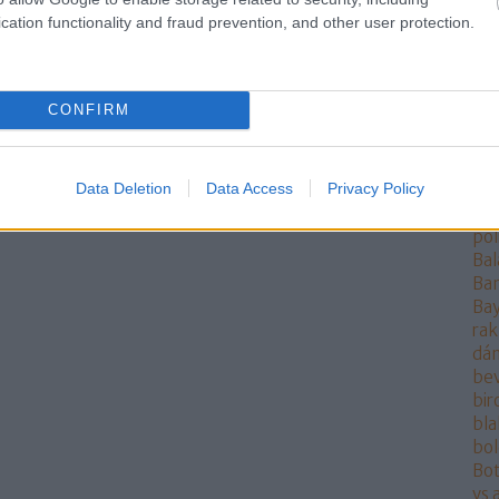
rak
cation functionality and fraud prevention, and other user protection.
Ang
ang
Ant
AO
CONFIRM
ára
at
at
Data Deletion
Data Access
Privacy Policy
Aur
aut
pol
Bal
Ba
Bay
rak
dán
be
bi
bla
bo
Bot
vs 