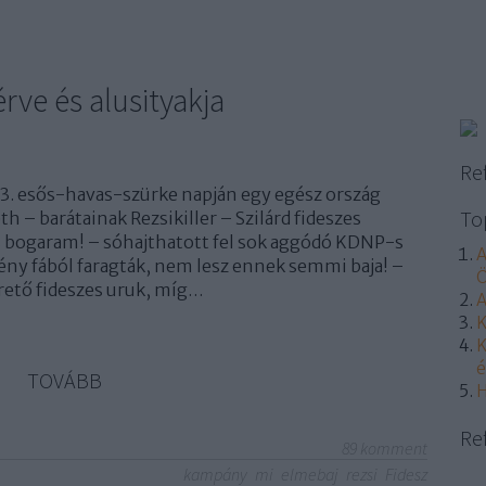
rve és alusityakja
Re
13. esős-havas-szürke napján egy egész ország
To
 – barátainak Rezsikiller – Szilárd fideszes
es bogaram! – sóhajthatott fel sok aggódó KDNP-s
A
y fából faragták, nem lesz ennek semmi baja! –
Ö
rető fideszes uruk, míg…
A
K
K
é
TOVÁBB
H
Re
89
komment
kampány
mi
elmebaj
rezsi
Fidesz