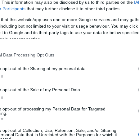
. This information may also be disclosed by us to third parties on the
IA
Participants
that may further disclose it to other third parties.
 that this website/app uses one or more Google services and may gath
including but not limited to your visit or usage behaviour. You may click 
Fri
 to Google and its third-party tags to use your data for below specifi
ogle consent section.
tu-
,ol
az 
l Data Processing Opt Outs
(
20
miv
o opt-out of the Sharing of my personal data.
Ján
In
nag
kap
o opt-out of the Sale of my Personal Data.
kár
In
(
20
na
to opt-out of processing my Personal Data for Targeted
ten
ing.
elé
In
hat
o opt-out of Collection, Use, Retention, Sale, and/or Sharing
(
20
ersonal Data that Is Unrelated with the Purposes for which it
cso
lected.