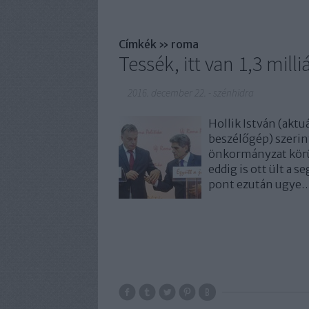
Címkék
»
roma
Tessék, itt van 1,3 milli
2016. december 22.
-
szénhidra
Hollik István (aktu
beszélőgép) szerin
önkormányzat körül
eddig is ott ült a 
pont ezután ugye