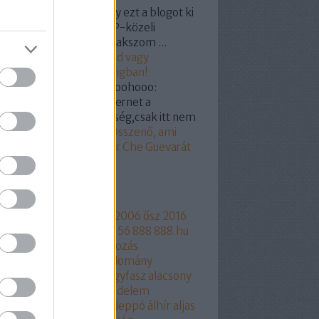
omil:
Nem tudom, hogy ezt a blogot ki
miért indította -bár LMP-közeli
mélyre/csoportra gyanakszom ...
19.03.07. 18:55
)
Hunvald vagy
ogyi? Segítünk a castingban!
kertabor:
@a nagy hohoohooo:
dod hülyegyerek az internet a
yvtár megfelelője féleség,csak itt nem
...
(
2019.03.07. 15:18
)
Összenő, ami
zetartozik: Orbán Viktor Che Guevarát
z
mkék
ngyelország
1956
2006
2006 ősz
2016
17
2018
216
444
444.hu
56
888
888.hu
rtusz
Aczél Endre
adakozás
thalászás
Áder János
adomány
csökkentés
Agrárium
agyfasz
alacsony
r
aláírásgyájtés
alapjovedelem
ptörvény
albérlet
Aldi
Aleppó
álhír
aljas