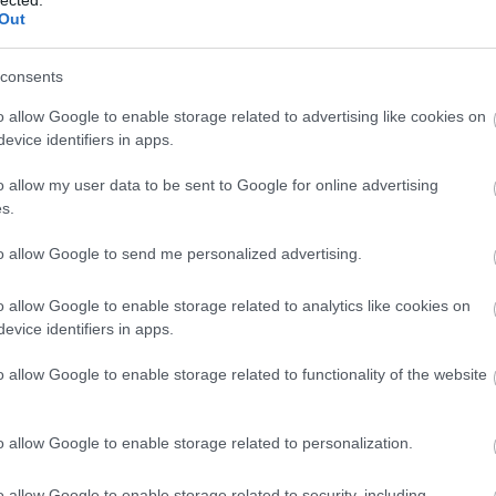
Bog
Out
és 
sze
consents
(
20
Som
o allow Google to enable storage related to advertising like cookies on
sze
evice identifiers in apps.
"Tu
kön
o allow my user data to be sent to Google for online advertising
kell
s.
öss
idé
to allow Google to send me personalized advertising.
Cí
o allow Google to enable storage related to analytics like cookies on
evice identifiers in apps.
.le
20
o allow Google to enable storage related to functionality of the website
abo
ada
áfa
o allow Google to enable storage related to personalization.
bé
ala
o allow Google to enable storage related to security, including