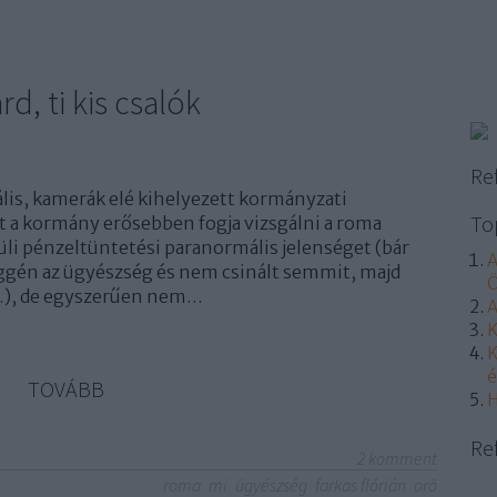
árd, ti kis csalók
Re
ális, kamerák elé kihelyezett kormányzati
To
t a kormány erősebben fogja vizsgálni a roma
i pénzeltüntetési paranormális jelenséget (bár
A
seggén az ügyészség és nem csinált semmit, majd
Ö
…), de egyszerűen nem…
A
K
K
é
TOVÁBB
H
Re
2
komment
roma
mi
ügyészség
farkas flórián
orö