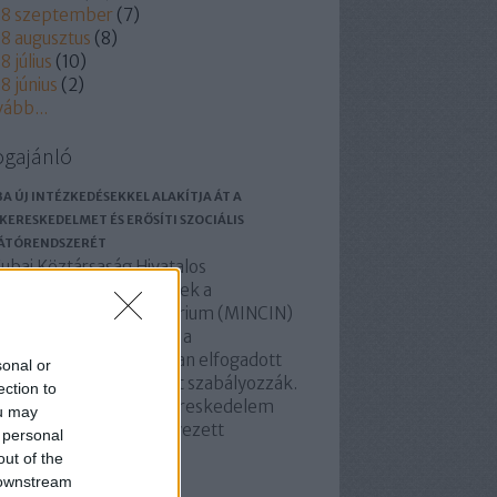
18 szeptember
(
7
)
8 augusztus
(
8
)
8 július
(
10
)
8 június
(
2
)
vább
...
ogajánló
A ÚJ INTÉZKEDÉSEKKEL ALAKÍTJA ÁT A
KERESKEDELMET ÉS ERŐSÍTI SZOCIÁLIS
LÁTÓRENDSZERÉT
ubai Köztársaság Hivatalos
zlönyében is megjelentek a
lkereskedelmi Minisztérium (MINCIN)
rendelkezései, amelyek a
lkereskedelmi ágazatban elfogadott
sonal or
lakítások végrehajtását szabályozzák.
ection to
 intézkedések a nagykereskedelem
ou may
szervezésére, az úgynevezett
 personal
omszédsági piacok…
out of the
basolidaridad.blog.hu
 downstream