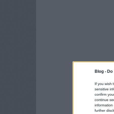
Blog -
Do 
If you wish 
sensitive in
confirm you
continue se
information 
further disc