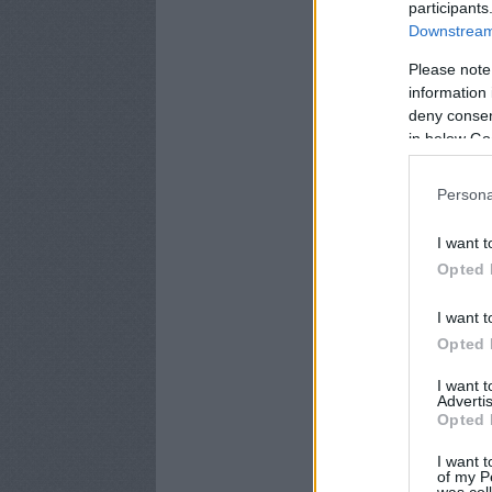
participants
Downstream 
Please note
information 
deny consent
in below Go
Persona
I want t
Opted 
I want t
Opted 
I want 
Advertis
Opted 
I want t
of my P
was col