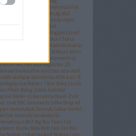
kotmány
Alkotmánybíróság
kotmánybíróság
alkotmánymódosítás
am
állampárt
állampolgárság
alsó
part
áltudomány
alvilág
Andy Vajna
ela Merkel
angela merkel
olhülyékhülyeangolok
Ángyán József
all József
Antidemokratikus Charta
SZ
apátia
Apró Piroska
Aradzski András
mszolgáltatás
áruló
ÁSZ
átlátszó
atom
ombaleset
atomenergia
atomerőmű
omlobbi
Auchan
audi
augusztus 20.
óra
auróra
Ausztria
autizmus
auto
autó
odafe
autóipar
autonómia
AVM
A sci-fi
itológiája
baj
Bakács Tibor
Baky László
ázs Péter
Balog Zoltán
baloldal
ngóné
Bánki-tó
Barcelona
Bayer Zsolt
er zsolt
BBC
beismerés
béke
Belgrád
part
bemutatjuk
Bencsik Gábor
benkő
iel
bér
betétdíj
bevándorlás
vannaktojva
BFZ
Big Bus Tours Ltd.
rodalom
Biszku Béla
BKK
bkk
bkv
Bkv
ha
Bodnár Zoltán
bojkott
Bokros Lajos