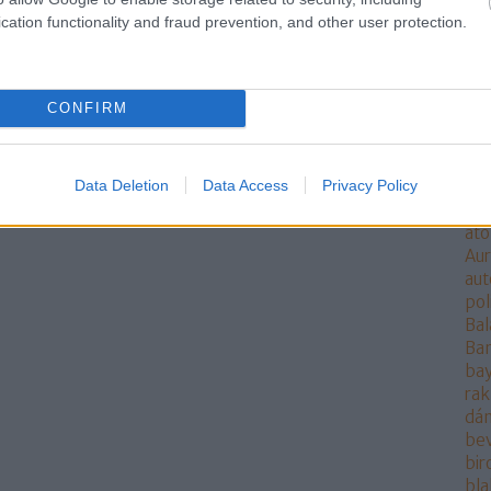
al
cation functionality and fraud prevention, and other user protection.
al
áll
rak
Ang
CONFIRM
ang
Ant
AO
Data Deletion
Data Access
Privacy Policy
ára
at
at
Aur
aut
pol
Bal
Ba
bay
rak
dán
be
bi
bla