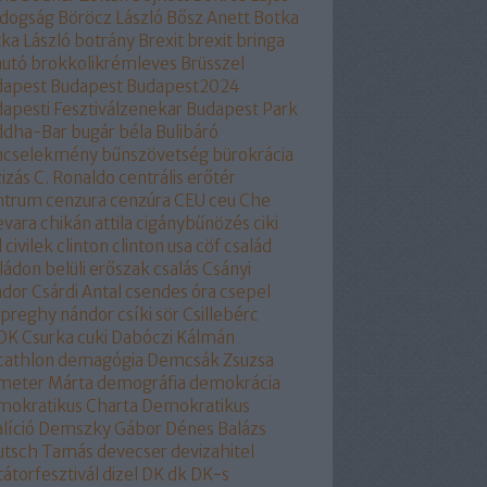
ldogság
Böröcz László
Bősz Anett
Botka
ka László
botrány
Brexit
brexit
bringa
autó
brokkolikrémleves
Brüsszel
dapest
Budapest
Budapest2024
apesti Fesztiválzenekar
Budapest Park
ddha-Bar
bugár béla
Bulibáró
ncselekmény
bűnszövetség
bürokrácia
izás
C. Ronaldo
centrális erőtér
ntrum
cenzura
cenzúra
CEU
ceu
Che
evara
chikán attila
cigánybűnözés
ciki
l
civilek
clinton
clinton usa
cöf
család
ládon belüli erőszak
csalás
Csányi
ndor
Csárdi Antal
csendes óra
csepel
epreghy nándor
csíki sör
Csillebérc
OK
Csurka
cuki
Dabóczi Kálmán
cathlon
demagógia
Demcsák Zsuzsa
meter Márta
demográfia
demokrácia
okratikus Charta
Demokratikus
líció
Demszky Gábor
Dénes Balázs
utsch Tamás
devecser
devizahitel
tátorfesztivál
dizel
DK
dk
DK-s