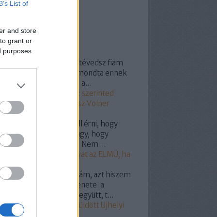
B’s List of
er and store
to grant or
ss topikok
ed purposes
154:
@Grand Prix 1800: tévedsz fiam
vastad ,,maga a gazdád mondta ennek
idiótavolnernek hogy "" a...
20.11.25. 12:11
)
Szavazz: szerinted
el vásárolta meg a Fidesz Volner
ost?
yhollo:
@onlame: El kell érni, hogy
csolják le a hálózatról úgy, hogy
tyás legyen a villanyóra! Nem ...
19.07.07. 19:18
)
Így szívat az ELMÜ, ha
pelemed van!
dencia:
Hát nuszbaumkám, azt hiszem
g világos a választók üzenete: a
almas nagy pofátokkal együtt, t...
19.05.27. 12:10
)
Miért küldött Ujhelyi
kit Puzsérnak?