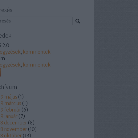
resés
edek
 2.0
jegyzések
,
kommentek
om
jegyzések
,
kommentek
chívum
9 május
(
1
)
9 március
(
1
)
9 február
(
6
)
9 január
(
7
)
18 december
(
8
)
18 november
(
10
)
8 október
(
13
)