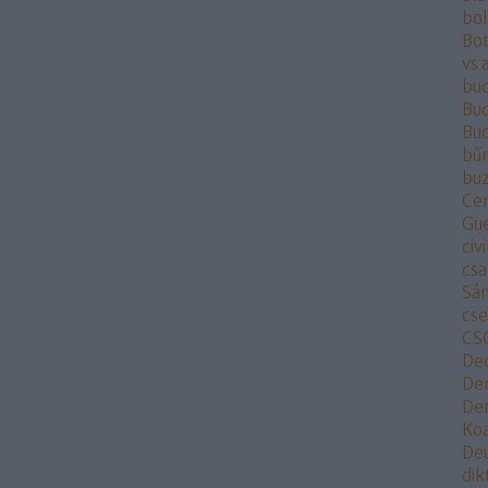
bo
Bot
vs 
bu
Bud
Bu
bű
buz
Ce
Gu
civi
csa
Sá
cs
CS
De
De
Dem
Koa
De
dik