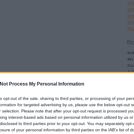
20
201
201
201
To
Bl
KUB
BEL
EL
A K
Kö
Not Process My Personal Information
Be
új 
be
to opt-out of the sale, sharing to third parties, or processing of your per
áta
formation for targeted advertising by us, please use the below opt-out s
Az
r selection. Please note that after your opt-out request is processed y
át
eing interest-based ads based on personal information utilized by us or
sz
disclosed to third parties prior to your opt-out. You may separately opt-
cu
losure of your personal information by third parties on the IAB’s list of