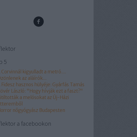
flektor
p 5
 Corvinnál kigyulladt a metró....
zönlenek az aláírók...
 Fidesz hasznos hülyéje: Gyárfás Tamás
övér László: "Hogy hívják ezt a faszt?"
itiltották a melósokat az Új-Házi
tteremből
orror nőgyógyász Budapesten
flektor a facebookon