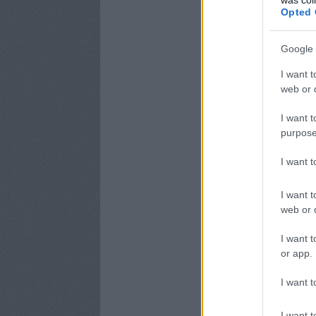
Opted 
Google 
I want t
web or d
I want t
purpose
I want 
I want t
web or d
I want t
or app.
I want t
I want t