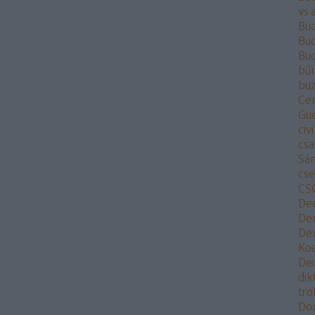
vs 
Bu
Bud
Bu
bű
buz
Ce
Gu
civi
csa
Sá
cs
CS
De
De
Dem
Koa
De
dik
tr
Do