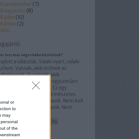
18 szeptember
(
7
)
8 augusztus
(
8
)
8 július
(
10
)
8 június
(
2
)
vább
...
ogajánló
or lesz már végre béke közöttünk?
ajlott a választás. Valaki nyert, valaki
zített. Vannak, akik örülnek az
edménynek, és vannak, akik
alódottak, dühösek vagy egyszerűen
k nem tudják elfogadni. Ez egy
mokráciában teljesen természetes.
m kell ugyanazt gondolnunk. Nem kell
sonal or
yanarra a pártra szavaznunk. Nem
ection to
ll…
ou may
arkazmusreloaded.blog.hu
 personal
out of the
 downstream