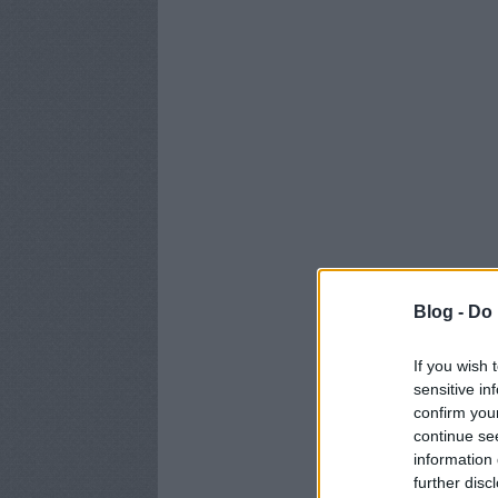
Blog -
Do 
If you wish 
sensitive in
confirm you
continue se
information 
further disc