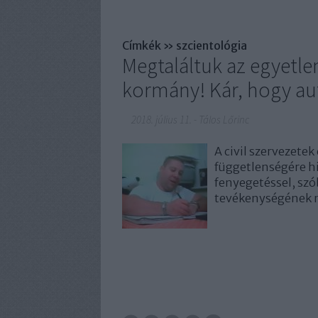
Címkék
»
szcientológia
Megtaláltuk az egyetlen
kormány! Kár, hogy a
2018. július 11.
-
Tálos Lőrinc
A civil szervezetek
függetlenségére h
fenyegetéssel, szó
tevékenységének 