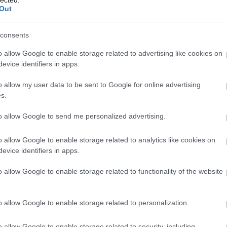
sze
Out
(
20
Som
consents
sze
"Tu
o allow Google to enable storage related to advertising like cookies on
kön
evice identifiers in apps.
kell
öss
o allow my user data to be sent to Google for online advertising
idé
s.
Cí
to allow Google to send me personalized advertising.
.le
o allow Google to enable storage related to analytics like cookies on
20
evice identifiers in apps.
abo
ada
o allow Google to enable storage related to functionality of the website
áfa
bé
ala
o allow Google to enable storage related to personalization.
al
Al
o allow Google to enable storage related to security, including