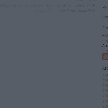
ntológia
csalás
áltudomány
Rétvári Bence
Tóth Zoltán
EMMI
Ke
Ungár Péter
Kásler Miklós
Stabil Pont
Fe
RSS
be
At
be
Ar
201
201
201
201
20
20
201