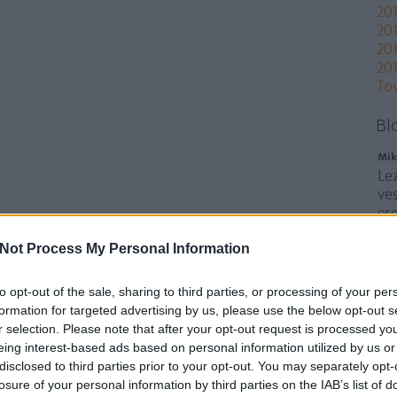
20
201
201
201
To
Bl
Mik
Lez
ves
er
cs
Not Process My Personal Information
csa
de
Ne
to opt-out of the sale, sharing to third parties, or processing of your per
ug
formation for targeted advertising by us, please use the below opt-out s
ke
r selection. Please note that after your opt-out request is processed y
sz
eing interest-based ads based on personal information utilized by us or
disclosed to third parties prior to your opt-out. You may separately opt-
losure of your personal information by third parties on the IAB’s list of