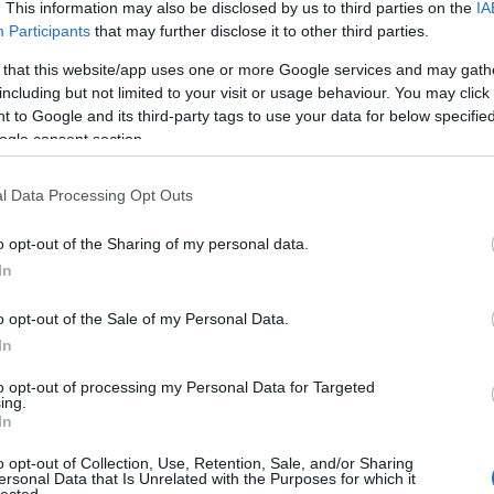
. This information may also be disclosed by us to third parties on the
IA
Participants
that may further disclose it to other third parties.
Fri
 that this website/app uses one or more Google services and may gath
including but not limited to your visit or usage behaviour. You may click 
tu-
 to Google and its third-party tags to use your data for below specifi
,ol
ogle consent section.
az 
(
20
miv
l Data Processing Opt Outs
Ján
nag
o opt-out of the Sharing of my personal data.
kap
In
kár
(
20
o opt-out of the Sale of my Personal Data.
na
In
ten
elé
to opt-out of processing my Personal Data for Targeted
hat
ing.
(
20
In
cso
o opt-out of Collection, Use, Retention, Sale, and/or Sharing
Bog
ersonal Data that Is Unrelated with the Purposes for which it
és 
lected.