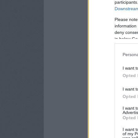
participants
Downstream 
Please note
information 
deny consent
in below Go
Persona
I want t
Opted 
I want t
Opted 
I want 
Advertis
Opted 
I want t
of my P
was col