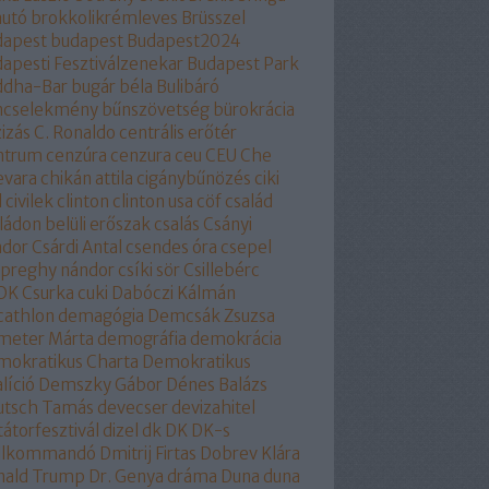
autó
brokkolikrémleves
Brüsszel
dapest
budapest
Budapest2024
apesti Fesztiválzenekar
Budapest Park
ddha-Bar
bugár béla
Bulibáró
ncselekmény
bűnszövetség
bürokrácia
izás
C. Ronaldo
centrális erőtér
ntrum
cenzúra
cenzura
ceu
CEU
Che
evara
chikán attila
cigánybűnözés
ciki
l
civilek
clinton
clinton usa
cöf
család
ládon belüli erőszak
csalás
Csányi
ndor
Csárdi Antal
csendes óra
csepel
epreghy nándor
csíki sör
Csillebérc
OK
Csurka
cuki
Dabóczi Kálmán
cathlon
demagógia
Demcsák Zsuzsa
meter Márta
demográfia
demokrácia
okratikus Charta
Demokratikus
líció
Demszky Gábor
Dénes Balázs
utsch Tamás
devecser
devizahitel
tátorfesztivál
dizel
dk
DK
DK-s
ollkommandó
Dmitrij Firtas
Dobrev Klára
nald Trump
Dr. Genya
dráma
Duna
duna