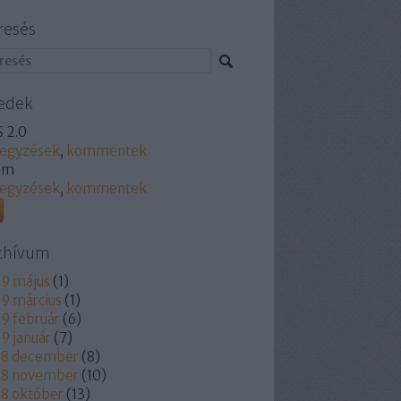
resés
edek
 2.0
jegyzések
,
kommentek
om
jegyzések
,
kommentek
chívum
9 május
(
1
)
9 március
(
1
)
9 február
(
6
)
9 január
(
7
)
18 december
(
8
)
18 november
(
10
)
8 október
(
13
)