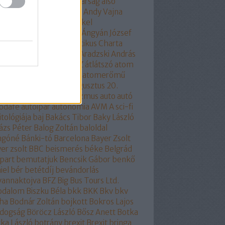
am
állampárt
állampolgárság
alsó
part
áltudomány
alvilág
Andy Vajna
ela merkel
Angela Merkel
olhülyékhülyeangolok
Ángyán József
all József
Antidemokratikus Charta
SZ
apátia
Apró Piroska
Aradzski András
mszolgáltatás
áruló
ÁSZ
átlátszó
atom
ombaleset
atomenergia
atomerőmű
omlobbi
Auchan
audi
augusztus 20.
óra
auróra
Ausztria
autizmus
auto
autó
odafe
autóipar
autonómia
AVM
A sci-fi
itológiája
baj
Bakács Tibor
Baky László
ázs Péter
Balog Zoltán
baloldal
ngóné
Bánki-tó
Barcelona
Bayer Zsolt
er zsolt
BBC
beismerés
béke
Belgrád
part
bemutatjuk
Bencsik Gábor
benkő
iel
bér
betétdíj
bevándorlás
vannaktojva
BFZ
Big Bus Tours Ltd.
rodalom
Biszku Béla
bkk
BKK
Bkv
bkv
ha
Bodnár Zoltán
bojkott
Bokros Lajos
ldogság
Böröcz László
Bősz Anett
Botka
ka László
botrány
brexit
Brexit
bringa