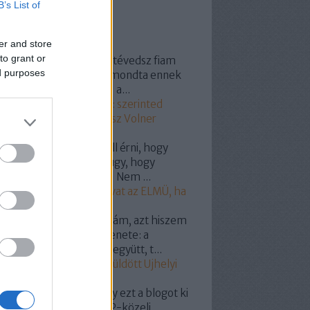
B’s List of
ss topikok
er and store
to grant or
154:
@Grand Prix 1800: tévedsz fiam
ed purposes
vastad ,,maga a gazdád mondta ennek
idiótavolnernek hogy "" a...
20.11.25. 12:11
)
Szavazz: szerinted
el vásárolta meg a Fidesz Volner
ost?
yhollo:
@onlame: El kell érni, hogy
csolják le a hálózatról úgy, hogy
tyás legyen a villanyóra! Nem ...
19.07.07. 19:18
)
Így szívat az ELMÜ, ha
pelemed van!
dencia:
Hát nuszbaumkám, azt hiszem
g világos a választók üzenete: a
almas nagy pofátokkal együtt, t...
19.05.27. 12:10
)
Miért küldött Ujhelyi
kit Puzsérnak?
omil:
Nem tudom, hogy ezt a blogot ki
miért indította -bár LMP-közeli