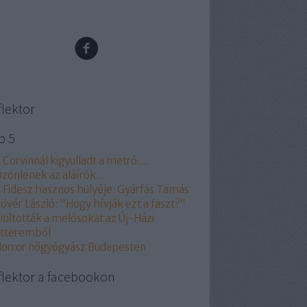
flektor
p 5
 Corvinnál kigyulladt a metró....
zönlenek az aláírók...
 Fidesz hasznos hülyéje: Gyárfás Tamás
övér László: "Hogy hívják ezt a faszt?"
itiltották a melósokat az Új-Házi
tteremből
orror nőgyógyász Budapesten
flektor a facebookon