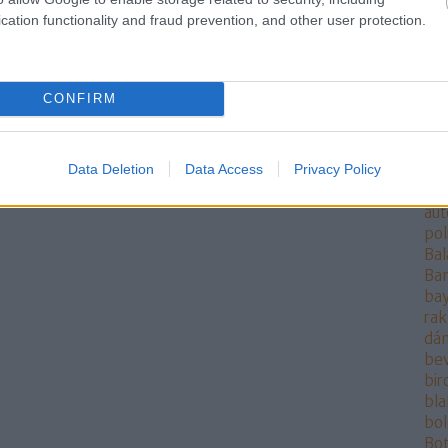
áll
cation functionality and fraud prevention, and other user protection.
rak
ang
ang
Ant
CONFIRM
AO
ára
at
Data Deletion
Data Access
Privacy Policy
at
Aur
aut
pol
Bal
Ba
bay
rak
dán
be
bi
bla
bo
Bot