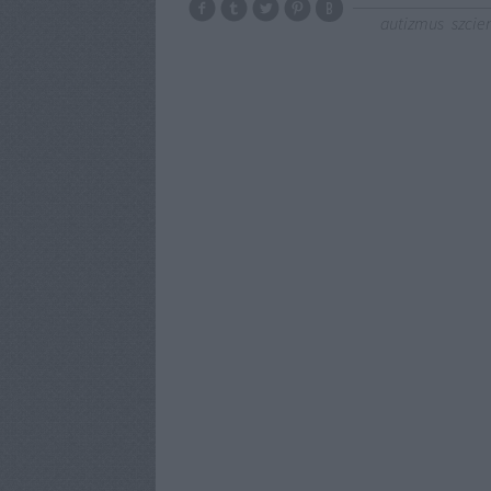
autizmus
szcie