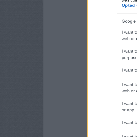
Opted 
Google 
I want t
web or d
I want t
purpose
I want 
I want t
web or d
I want t
or app.
I want t
I want t