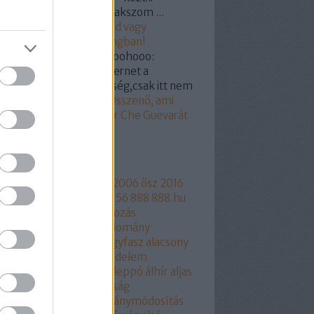
mélyre/csoportra gyanakszom ...
19.03.07. 18:55
)
Hunvald vagy
ogyi? Segítünk a castingban!
kertabor:
@a nagy hohoohooo:
dod hülyegyerek az internet a
yvtár megfelelője féleség,csak itt nem
...
(
2019.03.07. 15:18
)
Összenő, ami
zetartozik: Orbán Viktor Che Guevarát
z
mkék
ngyelország
1956
2006
2006 ősz
2016
17
2018
216
444
444.hu
56
888
888.hu
rtusz
Aczél Endre
adakozás
thalászás
Áder János
adomány
csökkentés
Agrárium
agyfasz
alacsony
r
aláírásgyájtés
alapjovedelem
ptörvény
albérlet
Aldi
Aleppó
álhír
aljas
kotmány
alkotmánybíróság
kotmánybíróság
alkotmánymódosítás