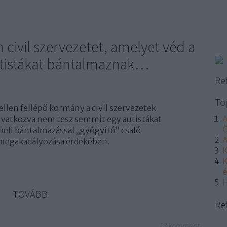
 civil szervezetet, amelyet véd a
utistákat bántalmaznak…
Re
To
 ellen fellépő kormány a civil szervezetek
ivatkozva nem tesz semmit egy autistákat
A
Ö
beli bántalmazással „gyógyító” csaló
A
megakadályozása érdekében.
K
K
é
H
TOVÁBB
Re
13
komment