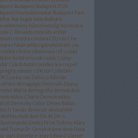
dapest
Budapest
Budapest2024
apesti Fesztiválzenekar
Budapest Park
ddha-Bar
bugár béla
Bulibáró
ncselekmény
bűnszövetség
bürokrácia
izás
C. Ronaldo
centrális erőtér
ntrum
cenzúra
cenzura
CEU
ceu
Che
evara
chikán attila
cigánybűnözés
ciki
l
civilek
clinton
clinton usa
cöf
család
ládon belüli erőszak
csalás
Csányi
ndor
Csárdi Antal
csendes óra
csepel
epreghy nándor
csíki sör
Csillebérc
OK
Csurka
cuki
Dabóczi Kálmán
cathlon
demagógia
Demcsák Zsuzsa
meter Márta
demográfia
demokrácia
okratikus Charta
Demokratikus
líció
Demszky Gábor
Dénes Balázs
utsch Tamás
devecser
devizahitel
tátorfesztivál
dizel
DK
dk
DK-s
ollkommandó
Dmitrij Firtas
Dobrev Klára
nald Trump
Dr. Genya
dráma
duna
Duna
na-part
Duterte
e-jegy
Edward Glaeser