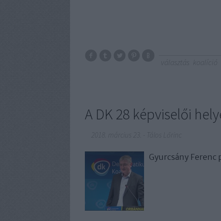
választás
koalíció
A DK 28 képviselői hely
2018. március 23.
-
Tálos Lőrinc
Gyurcsány Ferenc p