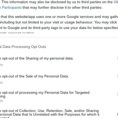
. This information may also be disclosed by us to third parties on the
IA
Jobbik
LMP
Momentum
NER
MKKP
választás2018
Participants
that may further disclose it to other third parties.
Fri
 that this website/app uses one or more Google services and may gath
tu-
including but not limited to your visit or usage behaviour. You may click 
jetek, nevetek felkerült Viktor
,ol
 to Google and its third-party tags to use your data for below specifi
az 
ogle consent section.
(
20
miv
a nagy fekete autó
Ján
l Data Processing Opt Outs
nag
kap
o opt-out of the Sharing of my personal data.
kár
In
ténnek ezekben a napokban a világ legkülönbözőbb
(
20
ngun 2011-es hatalomra kerülése óta először
na
o opt-out of the Sale of my Personal Data.
reát, hogy páncélvonattal Pekingbe látogasson.
ten
In
marad a száj, hiszen a saját rokonait is reggeli előtt
elé
r meglehetősen…
hat
to opt-out of processing my Personal Data for Targeted
(
20
ing.
In
cso
Bog
TOVÁBB
o opt-out of Collection, Use, Retention, Sale, and/or Sharing
és 
ersonal Data that Is Unrelated with the Purposes for which it
lected.