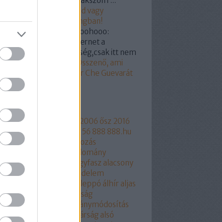
mélyre/csoportra gyanakszom ...
19.03.07. 18:55
)
Hunvald vagy
ogyi? Segítünk a castingban!
kertabor:
@a nagy hohoohooo:
dod hülyegyerek az internet a
yvtár megfelelője féleség,csak itt nem
...
(
2019.03.07. 15:18
)
Összenő, ami
zetartozik: Orbán Viktor Che Guevarát
z
mkék
ngyelország
1956
2006
2006 ősz
2016
17
2018
216
444
444.hu
56
888
888.hu
rtusz
Aczél Endre
adakozás
thalászás
Áder János
adomány
csökkentés
Agrárium
agyfasz
alacsony
r
aláírásgyájtés
alapjovedelem
ptörvény
albérlet
Aldi
Aleppó
álhír
aljas
kotmány
Alkotmánybíróság
kotmánybíróság
alkotmánymódosítás
am
állampárt
állampolgárság
alsó