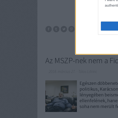
authenti
mi
propag
Magyar
Az MSZP-nek nem a Fide
2018. március 27.
-
Tálos Lőrinc
Egészen döbbenetes
politikus, Karácso
lényegében beismer
ellenfelének, hane
soha nem merült 