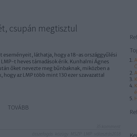
t, csupán megtisztul
Re
To
et eseményeit, láthatja, hogy a 18-as országgyűlési
A
az LMP-t heves támadások érik. Kunhalmi Ágnes
Ö
s után őket nevezte meg bűnbaknak, miközben a
A
, hogy az LMP több mint 130 ezer szavazattal
K
K
é
H
TOVÁBB
Re
35
komment
összefogás
közügy
MSZP
LMP
választás2018
Ke