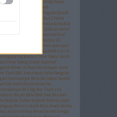
part
áltudomány
alvilág
Andy Vajna
ela merkel
Angela Merkel
olhülyékhülyeangolok
Ángyán József
all József
Antidemokratikus Charta
SZ
apátia
Apró Piroska
Aradzski András
mszolgáltatás
áruló
ÁSZ
átlátszó
atom
ombaleset
atomenergia
atomerőmű
omlobbi
Auchan
audi
augusztus 20.
óra
auróra
Ausztria
autizmus
auto
autó
odafe
autóipar
autonómia
AVM
A sci-fi
itológiája
baj
Bakács Tibor
Baky László
ázs Péter
Balog Zoltán
baloldal
ngóné
Bánki-tó
Barcelona
bayer zsolt
er Zsolt
BBC
beismerés
béke
Belgrád
part
bemutatjuk
Bencsik Gábor
benkő
iel
bér
betétdíj
bevándorlás
vannaktojva
BFZ
Big Bus Tours Ltd.
rodalom
Biszku Béla
BKK
bkk
Bkv
bkv
ha
Bodnár Zoltán
bojkott
Bokros Lajos
ldogság
Böröcz László
Bősz Anett
Botka
ka László
botrány
Brexit
brexit
bringa
autó
brokkolikrémleves
Brüsszel