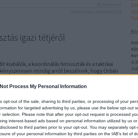
90
komment
201
kétharmad
választás2018
201
To
Bl
ztás igazi tétjéről
ELH
KÜL
KU
A 
t kiabálók, a koordinálás fetisiszták és a taktikai
mé
 kényszeresen mindig arról beszélnek, hogy Orbán
Vid
 még az ördöggel is össze kell állni legalább egy
Ku
n a választási törvény belekényszeríti…
Not Process My Personal Information
ha
okt
Ne
to opt-out of the sale, sharing to third parties, or processing of your per
In
formation for targeted advertising by us, please use the below opt-out s
r selection. Please note that after your opt-out request is processed y
TOVÁBB
cu
eing interest-based ads based on personal information utilized by us or
disclosed to third parties prior to your opt-out. You may separately opt-
losure of your personal information by third parties on the IAB’s list of
104
komment