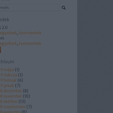
edek
 2.0
jegyzések
,
kommentek
om
jegyzések
,
kommentek
chívum
9 május
(
1
)
9 március
(
1
)
9 február
(
6
)
9 január
(
7
)
18 december
(
8
)
18 november
(
10
)
8 október
(
13
)
18 szeptember
(
7
)
8 augusztus
(
8
)