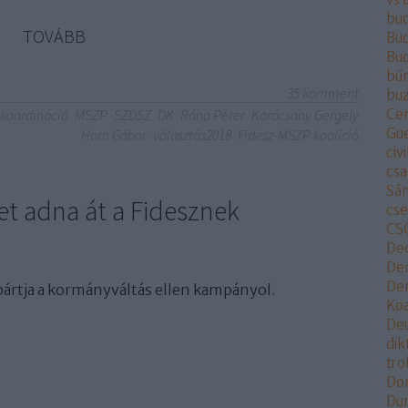
bu
TOVÁBB
Bud
Bu
bű
35
komment
buz
koordináció
MSZP
SZDSZ
DK
Róna Péter
Karácsony Gergely
Ce
Gu
Horn Gábor
választás2018
Fidesz-MSZP koalíció
civi
csa
Sá
et adna át a Fidesznek
cs
CS
De
De
Dem
ártja a kormányváltás ellen kampányol.
Koa
De
dik
tr
Do
Du