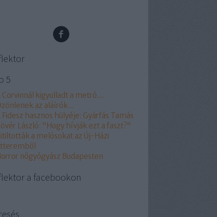
flektor
p 5
 Corvinnál kigyulladt a metró....
zönlenek az aláírók...
 Fidesz hasznos hülyéje: Gyárfás Tamás
övér László: "Hogy hívják ezt a faszt?"
itiltották a melósokat az Új-Házi
tteremből
orror nőgyógyász Budapesten
flektor a facebookon
resés