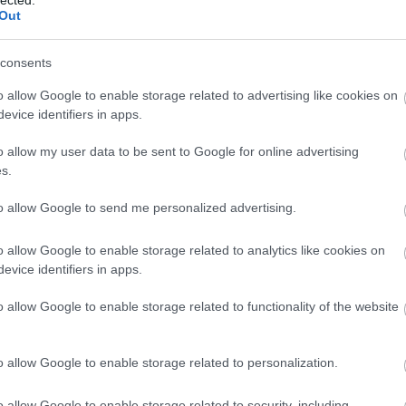
sze
Out
(
20
158
komment
Som
letkampány
Fidesz
Orbán Viktor
Magyarország
ENSZ
Brüsszel
sze
consents
választás2018
Soros-terv
"Tu
kön
o allow Google to enable storage related to advertising like cookies on
kell
evice identifiers in apps.
öss
nyék is a centrális erőtér
o allow my user data to be sent to Google for online advertising
idé
s.
Cí
to allow Google to send me personalized advertising.
.le
20
o allow Google to enable storage related to analytics like cookies on
abo
evice identifiers in apps.
ada
körökben ma már axióma, hogy ha valaki miatt,
áfa
 nem lehet koordinálni, amiből két dolog
o allow Google to enable storage related to functionality of the website
bé
ik, hogy az LMP történelmi bűnt követ el, mert
ala
 jövőjét, a másik pedig az, hogy a Fidesz kutyája. Az
al
o allow Google to enable storage related to personalization.
ott a régi, de…
al
áll
o allow Google to enable storage related to security, including