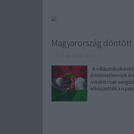
Magyarország döntött
2018. április 14.
-
baum
A választások estéj
értelmetlennek ére
inkább csak vergődé
elképzelték a nyak