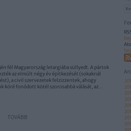
Fe
RSS
be
At
be
én fél Magyarország letargiába süllyedt. A pártok
Ar
zték az elmúlt négy év építkezését (sokaknál
st), a civil szervezetek felzizzentek, ahogy
201
uk köré fonódott kötél szorosabbá válását, az…
201
201
201
20
20
TOVÁBB
201
20
201