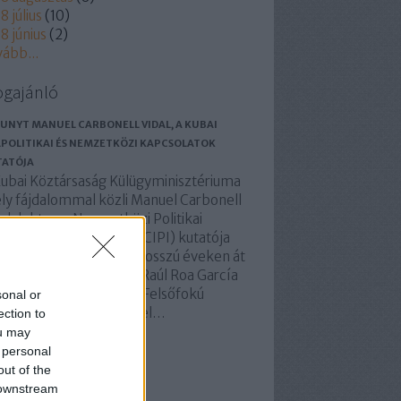
8 július
(
10
)
8 június
(
2
)
vább
...
ogajánló
UNYT MANUEL CARBONELL VIDAL, A KUBAI
POLITIKAI ÉS NEMZETKÖZI KAPCSOLATOK
TATÓJA
Kubai Köztársaság Külügyminisztériuma
ly fájdalommal közli Manuel Carbonell
al doktor, a Nemzetközi Politikai
tatások Központjának (CIPI) kutatója
lálhírét. A szakember hosszú éveken át
atóként is dolgozott a Raúl Roa García
mzetközi Kapcsolatok Felsőfokú
sonal or
tézetében (ISRI). Manuel…
ection to
ou may
basolidaridad.blog.hu
 personal
out of the
 downstream