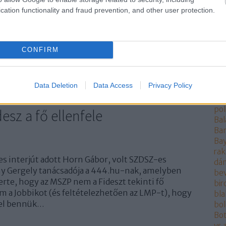
rak
cation functionality and fraud prevention, and other user protection.
ang
TOVÁBB
ang
Ant
AO
14
komment
CONFIRM
ára
anda
gyűlöletkampány
MSZP
Orbán Viktor
Gyurcsány Ferenc
at
ország
DK
Kunhalmi Ágnes
Karácsony Gergely
választás2018
at
Data Deletion
Data Access
Privacy Policy
Aur
aut
pol
sz a fő ellenfele
Bal
Ba
Bay
rak
 interjút adott Horn Gábor, volt SZDSZ-es
dán
ny Gergely tanácsadója a 444.hu-nak, amelyben
be
te, hogy az MSZP nem a Fideszt tekinti fő
bi
m a Jobbikot (és feltételezhetően az LMP-t), hogy
bla
fel bennük…
bo
Bot
vs 