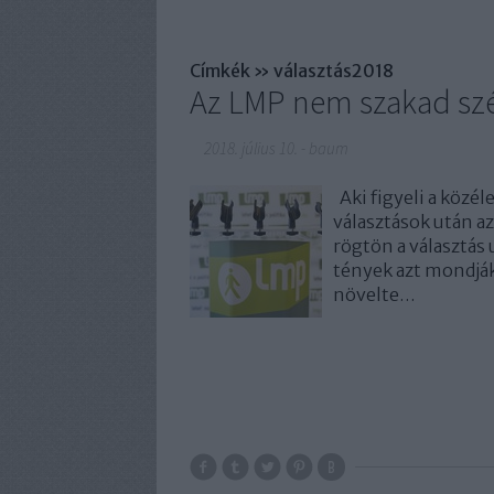
Címkék
»
választás2018
Az LMP nem szakad szé
2018. július 10.
-
baum
Aki figyeli a közél
választások után 
rögtön a választá
tények azt mondják
növelte…